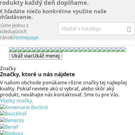
rodukty každý deň dopĺňame.
K hľadáte niečo konkrétne využite naše
yhľadávanie.
kúste jednu z

asledujúcich
tránok
Homepage
Ukáž viac
Ukáž menej
Značky
Značky, ktoré u nás nájdete
V našom obchode ponúkame rôzne značky tej najlepšej
kvality. Pokiaľ neviete akú si vybrať, alebo skôr aký
produkt, neváhajte nás kontaktovať. Sme tu pre Vás.
Všetky značky.