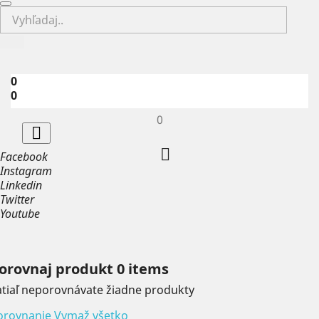
0
0
0


Facebook
Instagram
Linkedin
Twitter
Youtube
orovnaj produkt
0 items
atiaľ neporovnávate žiadne produkty
orovnanie
Vymaž všetko