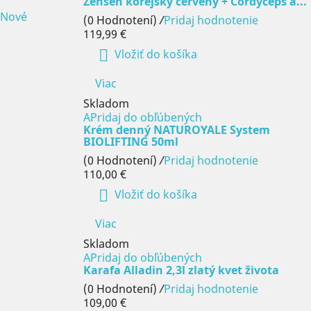
Ženšen kórejský červený + Cordyceps a...
Nové
(0 Hodnotení)
/
Pridaj hodnotenie
119,99 €

Vložiť do košíka
Viac
Skladom
APridaj do obľúbených
Krém denný NATUROYALE System
BIOLIFTING 50ml
(0 Hodnotení)
/
Pridaj hodnotenie
110,00 €

Vložiť do košíka
Viac
Skladom
APridaj do obľúbených
Karafa Alladin 2,3l zlatý kvet života
(0 Hodnotení)
/
Pridaj hodnotenie
109,00 €