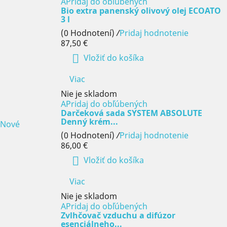
APridaj do obľúbených
Bio extra panenský olivový olej ECOATO
3 l
(0 Hodnotení)
/
Pridaj hodnotenie
87,50 €

Vložiť do košíka
Viac
Nie je skladom
APridaj do obľúbených
Darčeková sada SYSTEM ABSOLUTE
Denný krém...
Nové
(0 Hodnotení)
/
Pridaj hodnotenie
86,00 €

Vložiť do košíka
Viac
Nie je skladom
APridaj do obľúbených
Zvlhčovač vzduchu a difúzor
esenciálneho...