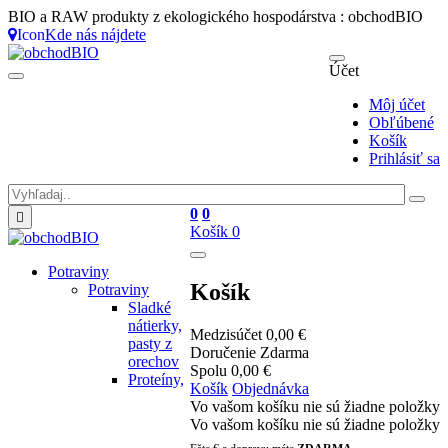
BIO a RAW produkty z ekologického hospodárstva : obchodBIO
Icon
Kde nás nájdete
Účet
Môj účet
Obľúbené
Košík
Prihlásiť sa
0
0

Košík
0
Potraviny
Košík
Potraviny
Sladké
nátierky,
Medzisúčet
0,00 €
pasty z
Doručenie
Zdarma
orechov
Spolu
0,00 €
Proteíny,
Košík
Objednávka
Vo vašom košíku nie sú žiadne položky
Vo vašom košíku nie sú žiadne položky