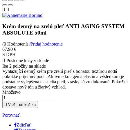


Krém denný na zrelú pleť ANTI-AGING SYSTEM
ABSOLUTE 50ml
(0 Hodnotení)
/
Pridaj hodnotenie
67,90 €
S DPH

Posledné kusy v sklade
Iba
2 položky
na sklade
Vyhlazující denný krém pre zrelú pleť s bohatou textúrou dodá
pokožke príjemný pocit. Aktivuje kolagén a elastín a výsledkom je
podstatne vylepšená elasticita pleti, vrásky sú zredukované. Pokožka
dostáva nový tón a žiarivý vzhľad.
Množstvo

Vložiť do košíka
Porovnať
Zdieľať