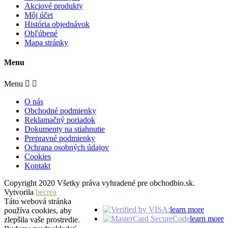
Akciové produkty
Môj účet
História objednávok
Obľúbené
Mapa stránky
Menu
Menu


O nás
Obchodné podmienky
Reklamačný poriadok
Dokumenty na stiahnutie
Prepravné podmienky
Ochrana osobných údajov
Cookies
Kontakt
Copyright 2020 Všetky práva vyhradené pre obchodbio.sk.
Vytvorila
becrea
Táto webová stránka
learn more
používa cookies, aby
learn more
zlepšila vaše prostredie.