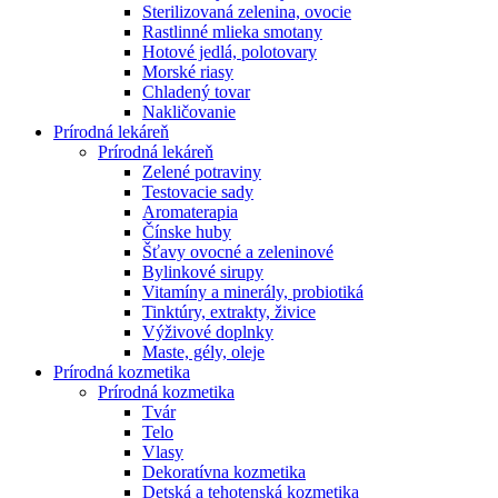
Sterilizovaná zelenina, ovocie
Rastlinné mlieka smotany
Hotové jedlá, polotovary
Morské riasy
Chladený tovar
Nakličovanie
Prírodná lekáreň
Prírodná lekáreň
Zelené potraviny
Testovacie sady
Aromaterapia
Čínske huby
Šťavy ovocné a zeleninové
Bylinkové sirupy
Vitamíny a minerály, probiotiká
Tinktúry, extrakty, živice
Výživové doplnky
Maste, gély, oleje
Prírodná kozmetika
Prírodná kozmetika
Tvár
Telo
Vlasy
Dekoratívna kozmetika
Detská a tehotenská kozmetika