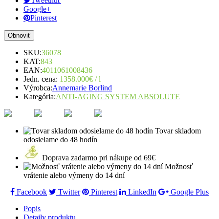
Tweetnuť
Google+
Pinterest
SKU:
36078
KAT:
843
EAN:
4011061008436
Jedn. cena:
1358.000€ / l
Výrobca:
Annemarie Borlind
Kategória:
ANTI-AGING SYSTEM ABSOLUTE
Tovar skladom
odosielame do 48 hodín
Doprava zadarmo pri nákupe od 69€
Možnosť
vrátenie alebo výmeny do 14 dní
Facebook
Twitter
Pinterest
LinkedIn
Google Plus
Popis
Detaily produktu