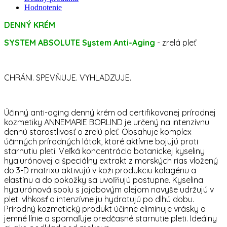
Hodnotenie
DENNÝ KRÉM
SYSTEM ABSOLUTE System Anti-Aging
- zrelá pleť
CHRÁNI. SPEVŇUJE. VYHLADZUJE.
Účinný anti-aging denný krém od certifikovanej prírodnej
kozmetiky ANNEMARIE BÖRLIND je určený na intenzívnu
dennú starostlivosť o zrelú pleť. Obsahuje komplex
účinných prírodných látok, ktoré aktívne bojujú proti
starnutiu pleti. Veľká koncentrácia botanickej kyseliny
hyalurónovej a špeciálny extrakt z morských rias vložený
do 3-D matrixu aktivujú v koži produkciu kolagénu a
elastínu a do pokožky sa uvoľňujú postupne. Kyselina
hyalurónová spolu s jojobovým olejom navyše udržujú v
pleti vlhkosť a intenzívne ju hydratujú po dlhú dobu.
Prírodný kozmetický produkt účinne eliminuje vrásky a
jemné línie a spomaľuje predčasné starnutie pleti. Ideálny