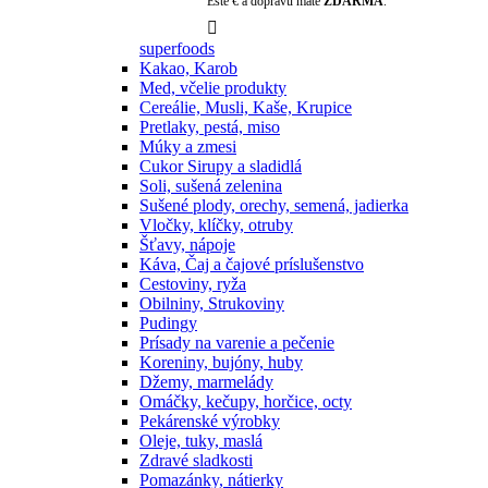
Ešte
€ a dopravu máte
ZDARMA
.

superfoods
Kakao, Karob
Med, včelie produkty
Cereálie, Musli, Kaše, Krupice
Pretlaky, pestá, miso
Múky a zmesi
Cukor Sirupy a sladidlá
Soli, sušená zelenina
Sušené plody, orechy, semená, jadierka
Vločky, klíčky, otruby
Šťavy, nápoje
Káva, Čaj a čajové príslušenstvo
Cestoviny, ryža
Obilniny, Strukoviny
Pudingy
Prísady na varenie a pečenie
Koreniny, bujóny, huby
Džemy, marmelády
Omáčky, kečupy, horčice, octy
Pekárenské výrobky
Oleje, tuky, maslá
Zdravé sladkosti
Pomazánky, nátierky