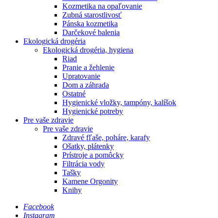
Kozmetika na opaľovanie
Zubná starostlivosť
Pánska kozmetika
Darčekové balenia
Ekologická drogéria
Ekologická drogéria, hygiena
Riad
Pranie a žehlenie
Upratovanie
Dom a záhrada
Ostatné
Hygienické vložky, tampóny, kalíšok
Hygienické potreby
Pre vaše zdravie
Pre vaše zdravie
Zdravé fľaše, poháre, karafy
Ošatky, plátenky
Prístroje a pomôcky
Filtrácia vody
Tašky
Kamene Orgonity
Knihy
Facebook
Instagram