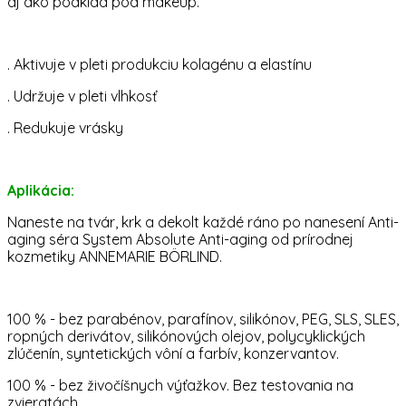
aj ako podklad pod makeup.
. Aktivuje v pleti produkciu kolagénu a elastínu
. Udržuje v pleti vlhkosť
. Redukuje vrásky
Aplikácia:
Naneste na tvár, krk a dekolt každé ráno po nanesení Anti-
aging séra System Absolute Anti-aging od prírodnej
kozmetiky ANNEMARIE BÖRLIND.
100 % - bez parabénov, parafínov, silikónov, PEG, SLS, SLES,
ropných derivátov, silikónových olejov, polycyklických
zlúčenín, syntetických vôní a farbív, konzervantov.
100 % - bez živočíšnych výťažkov. Bez testovania na
zvieratách.