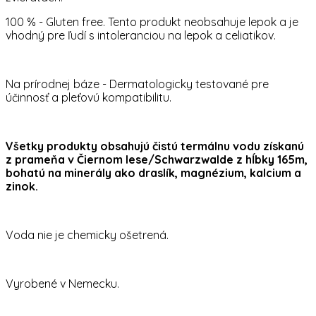
100 % - Gluten free. Tento produkt neobsahuje lepok a je
vhodný pre ľudí s intoleranciou na lepok a celiatikov.
Na prírodnej báze - Dermatologicky testované pre
účinnosť a pleťovú kompatibilitu.
Všetky produkty obsahujú čistú termálnu vodu získanú
z prameňa v Čiernom lese/Schwarzwalde z hĺbky 165m,
bohatú na minerály ako draslík, magnézium, kalcium a
zinok.
Voda nie je chemicky ošetrená.
Vyrobené v Nemecku.