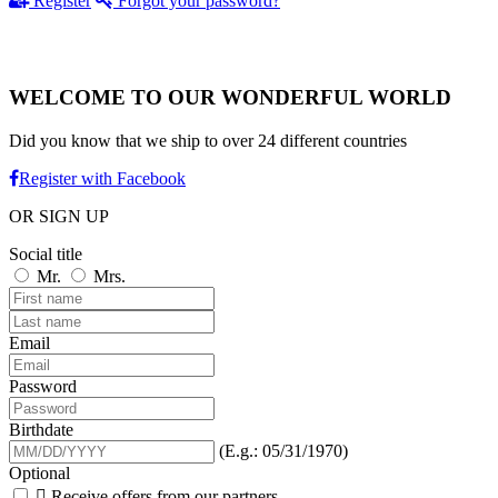
Register
Forgot your password?
WELCOME TO OUR WONDERFUL WORLD
Did you know that we ship to over
24 different countries
Register with Facebook
OR SIGN UP
Social title
Mr.
Mrs.
Email
Password
Birthdate
(E.g.: 05/31/1970)
Optional

Receive offers from our partners