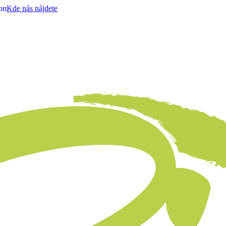
on
Kde nás nájdete