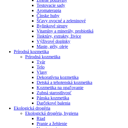
Zelené potraviny
Testovacie sady
Aromaterapia
Čínske huby
Šťavy ovocné a zeleninové
Bylinkové sirupy
Vitamíny a minerály, probiotiká
Tinktúry, extrakty, živice
Výživové doplnky
Maste, gély, oleje
Prírodná kozmetika
Prírodná kozmetika
Tvár
Telo
Vlasy
Dekoratívna kozmetika
Detská a tehotenská kozmetika
Kozmetika na opaľovanie
Zubná starostlivosť
Pánska kozmetika
Darčekové balenia
Ekologická drogéria
Ekologická drogéria, hygiena
Riad
Pranie a žehlenie