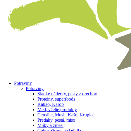
Potraviny
Potraviny
Sladké nátierky, pasty z orechov
Proteíny, superfoods
Kakao, Karob
Med, včelie produkty
Cereálie, Musli, Kaše, Krupice
Pretlaky, pestá, miso
Múky a zmesi
Cukor Sirupy a sladidlá