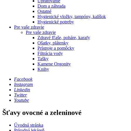
Upratovanie
Dom a záhrada
Ostatné
Hygienické vložky, tampóny, kalíšok
Hygienické potreby
Pre vaše zdravie
Pre vaše zdravie
Zdravé fľaše, poháre, karafy
Ošatky, plátenky
Prístroje a pomôcky
Filtrácia vody
Tašky
Kamene Orgonity
Knihy
Facebook
Instagram
Linkedin
Twitter
Youtube
Šťavy ovocné a zeleninové
Úvodná stránka
Prírodná lekáreň