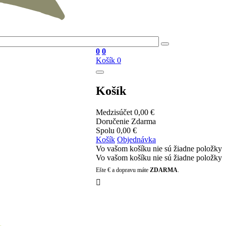
0
0
Košík
0
Košík
Medzisúčet
0,00 €
Doručenie
Zdarma
Spolu
0,00 €
Košík
Objednávka
Vo vašom košíku nie sú žiadne položky
Vo vašom košíku nie sú žiadne položky
Ešte
€ a dopravu máte
ZDARMA
.
