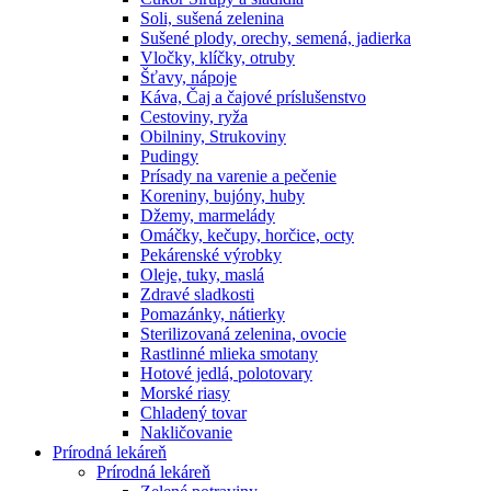
Soli, sušená zelenina
Sušené plody, orechy, semená, jadierka
Vločky, klíčky, otruby
Šťavy, nápoje
Káva, Čaj a čajové príslušenstvo
Cestoviny, ryža
Obilniny, Strukoviny
Pudingy
Prísady na varenie a pečenie
Koreniny, bujóny, huby
Džemy, marmelády
Omáčky, kečupy, horčice, octy
Pekárenské výrobky
Oleje, tuky, maslá
Zdravé sladkosti
Pomazánky, nátierky
Sterilizovaná zelenina, ovocie
Rastlinné mlieka smotany
Hotové jedlá, polotovary
Morské riasy
Chladený tovar
Nakličovanie
Prírodná lekáreň
Prírodná lekáreň