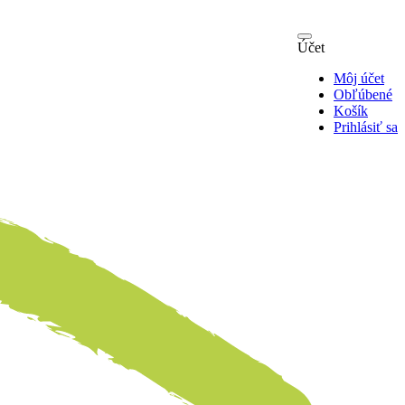
Účet
Môj účet
Obľúbené
Košík
Prihlásiť sa