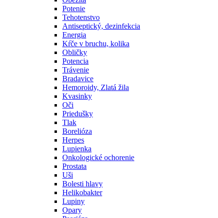
Potenie
Tehotenstvo
Antiseptický, dezinfekcia
Energia
Kŕče v bruchu, kolika
Obličky
Potencia
Trávenie
Bradavice
Hemoroidy, Zlatá žila
Kvasinky
Oči
Priedušky
Tlak
Borelióza
Herpes
Lupienka
Onkologické ochorenie
Prostata
Uši
Bolesti hlavy
Helikobakter
Lupiny
Opary