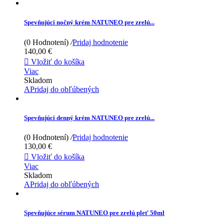
Spevňujúci nočný krém NATUNEO pre zrelú...
(0 Hodnotení)
/
Pridaj hodnotenie
140,00 €

Vložiť do košíka
Viac
Skladom
APridaj do obľúbených
Spevňujúci denný krém NATUNEO pre zrelú...
(0 Hodnotení)
/
Pridaj hodnotenie
130,00 €

Vložiť do košíka
Viac
Skladom
APridaj do obľúbených
Spevňujúce sérum NATUNEO pre zrelú pleť 50ml