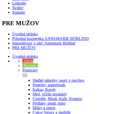
Linkedin
Twitter
Youtube
PRE MUŽOV
Úvodná stránka
Prírodná kozmetika ANNEMARIE BÖRLIND
Starostlivosť o pleť Annemarie Börlind
PRE MUŽOV
Úvodná stránka
Akcia
Novinky
Potraviny


Sladké nátierky, pasty z orechov
Proteíny, superfoods
Kakao, Karob
Med, včelie produkty
Cereálie, Musli, Kaše, Krupice
Pretlaky, pestá, miso
Múky a zmesi
Cukor Sirupy a sladidlá