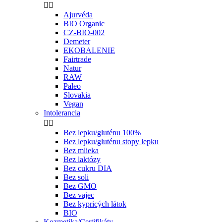


Ajurvéda
BIO Organic
CZ-BIO-002
Demeter
EKOBALENIE
Fairtrade
Natur
RAW
Paleo
Slovakia
Vegan
Intolerancia


Bez lepku/gluténu 100%
Bez lepku/gluténu stopy lepku
Bez mlieka
Bez laktózy
Bez cukru DIA
Bez soli
Bez GMO
Bez vajec
Bez kypricých látok
BIO
Kozmetika/Certifikáty