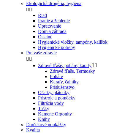
Ekologická drogéria, hygiena


Riad
Pranie a žehlenie
Upratovanie
Dom a záhrada
Ostatné
Hygienické vložky, tampóny, kalíšok
Hygienické potreby
Pre vaše zdravie


Zdravé fľaše, poháre, karafy


Zdravé fľaše, Termosky
Poháre
Karafy, čajníky
Príslušenstvo
Ošatky, plátenky
Prístroje a pomôcky
Filtrácia vody
Tašky
Kamene Orgonity
Knihy
Darčekové poukážky
Kvalita