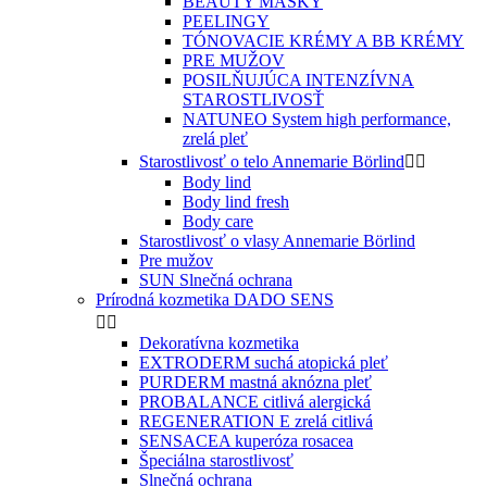
BEAUTY MASKY
PEELINGY
TÓNOVACIE KRÉMY A BB KRÉMY
PRE MUŽOV
POSILŇUJÚCA INTENZÍVNA
STAROSTLIVOSŤ
NATUNEO System high performance,
zrelá pleť
Starostlivosť o telo Annemarie Börlind


Body lind
Body lind fresh
Body care
Starostlivosť o vlasy Annemarie Börlind
Pre mužov
SUN Slnečná ochrana
Prírodná kozmetika DADO SENS


Dekoratívna kozmetika
EXTRODERM suchá atopická pleť
PURDERM mastná aknózna pleť
PROBALANCE citlivá alergická
REGENERATION E zrelá citlivá
SENSACEA kuperóza rosacea
Špeciálna starostlivosť
Slnečná ochrana