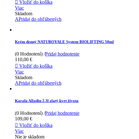

Vložiť do košíka
Viac
Skladom
APridaj do obľúbených
Krém denný NATUROYALE System BIOLIFTING 50ml
(0 Hodnotení)
/
Pridaj hodnotenie
110,00 €

Vložiť do košíka
Viac
Skladom
APridaj do obľúbených
Karafa Alladin 2,3l zlatý kvet života
(0 Hodnotení)
/
Pridaj hodnotenie
109,00 €

Vložiť do košíka
Viac
Nie je skladom