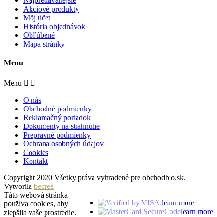
Najpredávanejšie
Akciové produkty
Môj účet
História objednávok
Obľúbené
Mapa stránky
Menu
Menu


O nás
Obchodné podmienky
Reklamačný poriadok
Dokumenty na stiahnutie
Prepravné podmienky
Ochrana osobných údajov
Cookies
Kontakt
Copyright 2020 Všetky práva vyhradené pre obchodbio.sk.
Vytvorila
becrea
Táto webová stránka
learn more
používa cookies, aby
learn more
zlepšila vaše prostredie.