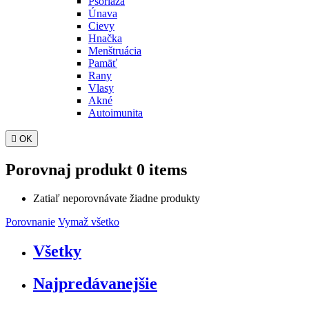
Psoriáza
Únava
Cievy
Hnačka
Menštruácia
Pamäť
Rany
Vlasy
Akné
Autoimunita

OK
Porovnaj produkt
0 items
Zatiaľ neporovnávate žiadne produkty
Porovnanie
Vymaž všetko
Všetky
Najpredávanejšie