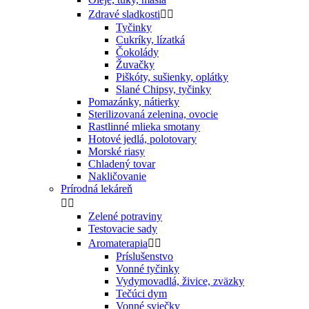
Zdravé sladkosti


Tyčinky
Cukríky, lízatká
Čokolády
Žuvačky
Piškóty, sušienky, oplátky
Slané Chipsy, tyčinky
Pomazánky, nátierky
Sterilizovaná zelenina, ovocie
Rastlinné mlieka smotany
Hotové jedlá, polotovary
Morské riasy
Chladený tovar
Nakličovanie
Prírodná lekáreň


Zelené potraviny
Testovacie sady
Aromaterapia


Príslušenstvo
Vonné tyčinky
Vydymovadlá, živice, zväzky
Tečúci dym
Vonné sviečky