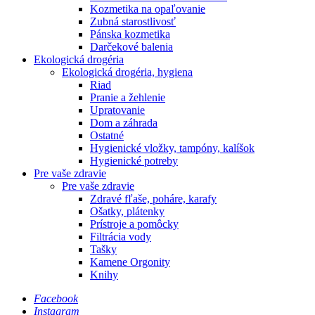
Kozmetika na opaľovanie
Zubná starostlivosť
Pánska kozmetika
Darčekové balenia
Ekologická drogéria
Ekologická drogéria, hygiena
Riad
Pranie a žehlenie
Upratovanie
Dom a záhrada
Ostatné
Hygienické vložky, tampóny, kalíšok
Hygienické potreby
Pre vaše zdravie
Pre vaše zdravie
Zdravé fľaše, poháre, karafy
Ošatky, plátenky
Prístroje a pomôcky
Filtrácia vody
Tašky
Kamene Orgonity
Knihy
Facebook
Instagram