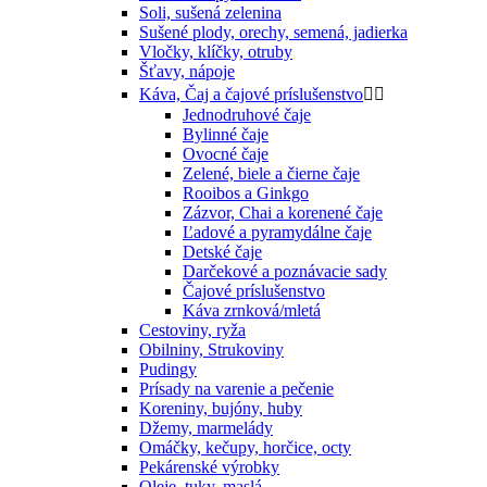
Soli, sušená zelenina
Sušené plody, orechy, semená, jadierka
Vločky, klíčky, otruby
Šťavy, nápoje
Káva, Čaj a čajové príslušenstvo


Jednodruhové čaje
Bylinné čaje
Ovocné čaje
Zelené, biele a čierne čaje
Rooibos a Ginkgo
Zázvor, Chai a korenené čaje
Ľadové a pyramydálne čaje
Detské čaje
Darčekové a poznávacie sady
Čajové príslušenstvo
Káva zrnková/mletá
Cestoviny, ryža
Obilniny, Strukoviny
Pudingy
Prísady na varenie a pečenie
Koreniny, bujóny, huby
Džemy, marmelády
Omáčky, kečupy, horčice, octy
Pekárenské výrobky
Oleje, tuky, maslá