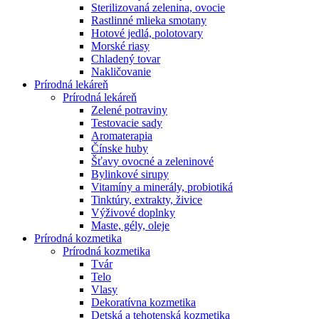
Sterilizovaná zelenina, ovocie
Rastlinné mlieka smotany
Hotové jedlá, polotovary
Morské riasy
Chladený tovar
Nakličovanie
Prírodná lekáreň
Prírodná lekáreň
Zelené potraviny
Testovacie sady
Aromaterapia
Čínske huby
Šťavy ovocné a zeleninové
Bylinkové sirupy
Vitamíny a minerály, probiotiká
Tinktúry, extrakty, živice
Výživové doplnky
Maste, gély, oleje
Prírodná kozmetika
Prírodná kozmetika
Tvár
Telo
Vlasy
Dekoratívna kozmetika
Detská a tehotenská kozmetika