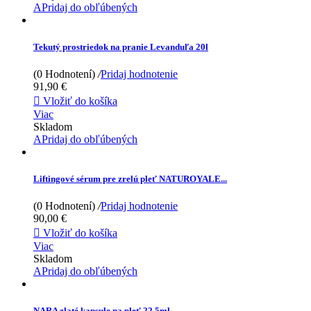
APridaj do obľúbených
Tekutý prostriedok na pranie Levanduľa 20l
(0 Hodnotení)
/
Pridaj hodnotenie
91,90 €

Vložiť do košíka
Viac
Skladom
APridaj do obľúbených
Liftingové sérum pre zrelú pleť NATUROYALE...
(0 Hodnotení)
/
Pridaj hodnotenie
90,00 €

Vložiť do košíka
Viac
Skladom
APridaj do obľúbených
NARA zlaté kapsule na pleť 22,5ml