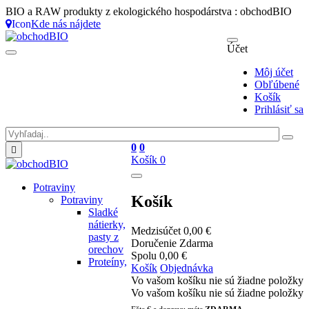
BIO a RAW produkty z ekologického hospodárstva : obchodBIO
Icon
Kde nás nájdete
Účet
Môj účet
Obľúbené
Košík
Prihlásiť sa
0
0

Košík
0
Potraviny
Košík
Potraviny
Sladké
nátierky,
Medzisúčet
0,00 €
pasty z
Doručenie
Zdarma
orechov
Spolu
0,00 €
Proteíny,
Košík
Objednávka
Vo vašom košíku nie sú žiadne položky
Vo vašom košíku nie sú žiadne položky