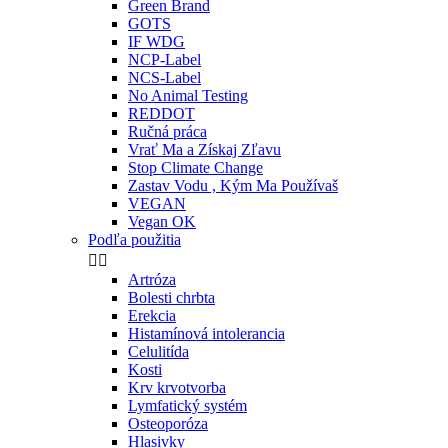
Green Brand
GOTS
IF WDG
NCP-Label
NCS-Label
No Animal Testing
REDDOT
Ručná práca
Vrať Ma a Získaj Zľavu
Stop Climate Change
Zastav Vodu , Kým Ma Používaš
VEGAN
Vegan OK
Podľa použitia


Artróza
Bolesti chrbta
Erekcia
Histamínová intolerancia
Celulitída
Kosti
Krv krvotvorba
Lymfatický systém
Osteoporóza
Hlasivky