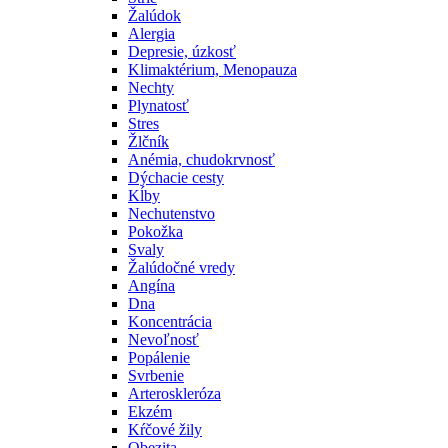
Žalúdok
Alergia
Depresie, úzkosť
Klimaktérium, Menopauza
Nechty
Plynatosť
Stres
Žlčník
Anémia, chudokrvnosť
Dýchacie cesty
Kĺby
Nechutenstvo
Pokožka
Svaly
Žalúdočné vredy
Angína
Dna
Koncentrácia
Nevoľnosť
Popálenie
Svrbenie
Arteroskleróza
Ekzém
Kŕčové žily
Obezita