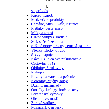
Ešte
€ a dopravu máte
ZDARMA
.

superfoods
Kakao, Karob
Med, včelie produkty
Cereálie, Musli, Kaše, Krupice
Pretlaky, pestá, miso
Múky a zmesi
Cukor Sirupy a sladidlá
Soli, sušená zelenina
Sušené plody, orechy, semená, jadierka
Vločky, klíčky, otruby
Šťavy, nápoje
Káva, Čaj a čajové príslušenstvo
Cestoviny, ryža
Obilniny, Strukoviny
Pudingy
Prísady na varenie a pečenie
Koreniny, bujóny, huby
Džemy, marmelády
Omáčky, kečupy, horčice, octy
Pekárenské výrobky
Oleje, tuky, maslá
Zdravé sladkosti
Pomazánky, nátierky