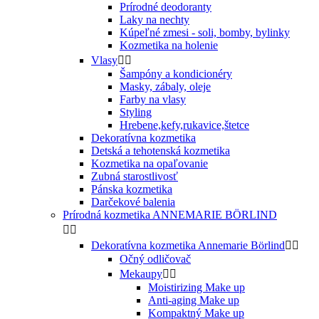
Prírodné deodoranty
Laky na nechty
Kúpeľné zmesi - soli, bomby, bylinky
Kozmetika na holenie
Vlasy


Šampóny a kondicionéry
Masky, zábaly, oleje
Farby na vlasy
Styling
Hrebene,kefy,rukavice,štetce
Dekoratívna kozmetika
Detská a tehotenská kozmetika
Kozmetika na opaľovanie
Zubná starostlivosť
Pánska kozmetika
Darčekové balenia
Prírodná kozmetika ANNEMARIE BÖRLIND


Dekoratívna kozmetika Annemarie Börlind


Očný odličovač
Mekaupy


Moistirizing Make up
Anti-aging Make up
Kompaktný Make up