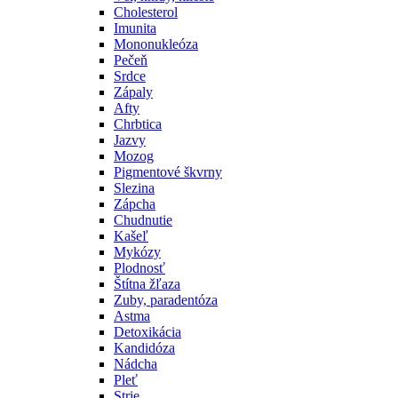
Cholesterol
Imunita
Mononukleóza
Pečeň
Srdce
Zápaly
Afty
Chrbtica
Jazvy
Mozog
Pigmentové škvrny
Slezina
Zápcha
Chudnutie
Kašeľ
Mykózy
Plodnosť
Štítna žľaza
Zuby, paradentóza
Astma
Detoxikácia
Kandidóza
Nádcha
Pleť
Strie