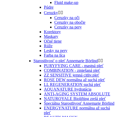
Fluid make-up
Púdre
Ceruzky


Ceruzky na oči
Ceruzky na obočie
Ceruzky na pery
Korektory
Maskary
Očné tiene
Rúže
Lesky na pery
Farba na líca
Starostlivosť o pleť Annemarie Börlind


PURYFYING CARE - mastná pleť
COMBINATION - zmiešaná pleť
ZZ SENSITIVE jemná citliv.pleť
ROSE DEW normálna až suchá pleť
LL REGENERATION suchá pleť
AQUANATURE hydratácia
ANTI-AGING SYSTEM ABSOLUTE
NATUROYALE Biolifting zrelá pleť
Špeciálna Starostlivosť Annemarie Börlind
ENERGYNATURE normálna až suchá
pleť