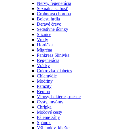
Nervy, regenerácia
Sexuálna slabosť
Crohnova choroba
Bolesti hrdla
Deravé črevo
Sedatívne účinky
Sliznice
Vredy
Horúčka
Migréna
Pankreas Slinivka
Regenerácia
Vrásky
Cukrovka, diabetes
Chlamýdie
Modriny
Parazity
Reuma
Vírusy, baktérie , plesne
Cysty, myómy
Chrípka
Močové cesty
Pálenie záhy
Spánok
Vši, hnidy, kliešte