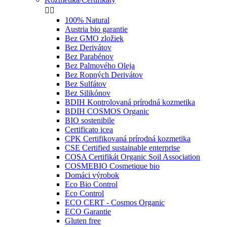


100% Natural
Austria bio garantie
Bez GMO zložiek
Bez Derivátov
Bez Parabénov
Bez Palmového Oleja
Bez Ropných Derivátov
Bez Sulfátov
Bez Silikónov
BDIH Kontrolovaná prírodná kozmetika
BDIH COSMOS Organic
BIO sostenibile
Certificato icea
CPK Certifikovaná prírodná kozmetika
CSE Certified sustainable enterprise
COSA Certifikát Organic Soil Association
COSMEBIO Cosmetique bio
Domáci výrobok
Eco Bio Control
Eco Control
ECO CERT - Cosmos Organic
ECO Garantie
Gluten free