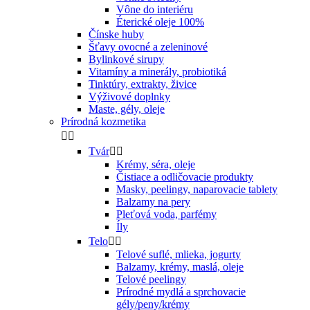
Vône do interiéru
Éterické oleje 100%
Čínske huby
Šťavy ovocné a zeleninové
Bylinkové sirupy
Vitamíny a minerály, probiotiká
Tinktúry, extrakty, živice
Výživové doplnky
Maste, gély, oleje
Prírodná kozmetika


Tvár


Krémy, séra, oleje
Čistiace a odličovacie produkty
Masky, peelingy, naparovacie tablety
Balzamy na pery
Pleťová voda, parfémy
Íly
Telo


Telové suflé, mlieka, jogurty
Balzamy, krémy, maslá, oleje
Telové peelingy
Prírodné mydlá a sprchovacie
gély/peny/krémy