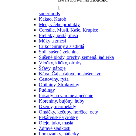
Ešte
€ a dopravu máte
ZDARMA
.

superfoods
Kakao, Karob
Med, včelie produkty
Cereálie, Musli, Kaše, Krupice
Pretlaky, pestá, miso
Múky a zmesi
Cukor Sirupy a sladidlá
Soli, sušená zelenina
Sušené plody, orechy, semená, jadierka
Vločky, klíčky, otruby
Šťavy, nápoje
Káva, Čaj a čajové príslušenstvo
Cestoviny, ryža
Obilniny, Strukoviny
Pudingy
Prísady na varenie a pečenie
Koreniny, bujóny, huby
Džemy, marmelády
Omáčky, kečupy, horčice, octy
Pekárenské výrobky
Oleje, tuky, maslá
Zdravé sladkosti
Pomazánky, nátierky