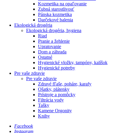
Kozmetika na opaľovanie
Zubná starostlivosť
Pánska kozmetika
Darčekové balenia
Ekologická drogéria
Ekologická drogéria, hygiena
Riad
Pranie a žehlenie
Upratovanie
Dom a záhrada
Ostatné
Hygienické vložky, tampóny, kalíšok
Hygienické potreby
Pre vaše zdravie
Pre vaše zdravie
Zdravé fľaše, poháre, karafy
Ošatky, plátenky
Prístroje a pomôcky
Filtrácia vody
Tašky
Kamene Orgonity
Knihy
Facebook
Instagram