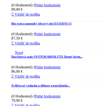
(0 Hodnotení)
/
Pridaj hodnotenie
89,00 €

Vložiť do košíka
Bio extra panenský olivový olej ECOATO 3 l
(0 Hodnotení)
/
Pridaj hodnotenie
87,50 €

Vložiť do košíka
Nové
Darčeková sada SYSTEM ABSOLUTE Denný krém...
(0 Hodnotení)
/
Pridaj hodnotenie
86,00 €

Vložiť do košíka
Zvlhčovač vzduchu a difúzor esenciálneho...
(0 Hodnotení)
/
Pridaj hodnotenie
79,90 €

Vložiť do košíka