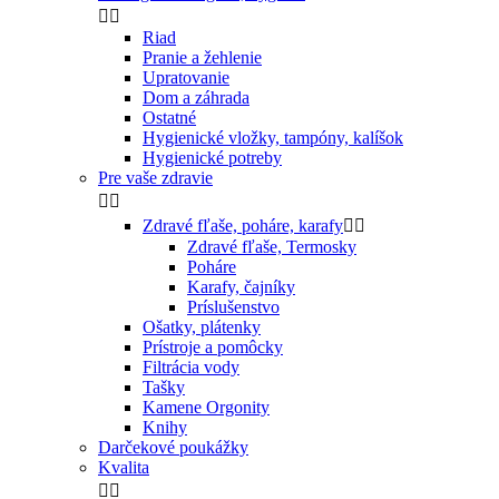


Riad
Pranie a žehlenie
Upratovanie
Dom a záhrada
Ostatné
Hygienické vložky, tampóny, kalíšok
Hygienické potreby
Pre vaše zdravie


Zdravé fľaše, poháre, karafy


Zdravé fľaše, Termosky
Poháre
Karafy, čajníky
Príslušenstvo
Ošatky, plátenky
Prístroje a pomôcky
Filtrácia vody
Tašky
Kamene Orgonity
Knihy
Darčekové poukážky
Kvalita

