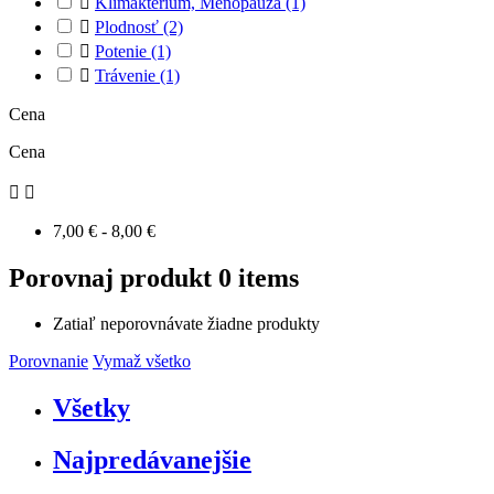

Klimaktérium, Menopauza
(1)

Plodnosť
(2)

Potenie
(1)

Trávenie
(1)
Cena
Cena


7,00 € - 8,00 €
Porovnaj produkt
0 items
Zatiaľ neporovnávate žiadne produkty
Porovnanie
Vymaž všetko
Všetky
Najpredávanejšie