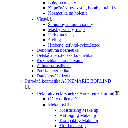
Laky na nechty
Kúpeľné zmesi - soli, bomby, bylinky
Kozmetika na holenie
Vlasy


Šampóny a kondicionéry
Masky, zábaly, oleje
Farby na vlasy
Styling
Hrebene,kefy,rukavice,štetce
Dekoratívna kozmetika
Detská a tehotenská kozmetika
Kozmetika na opaľovanie
Zubná starostlivosť
Pánska kozmetika
Darčekové balenia
Prírodná kozmetika ANNEMARIE BÖRLIND


Dekoratívna kozmetika Annemarie Börlind


Očný odličovač
Mekaupy


Moistirizing Make up
Anti-aging Make up
Kompaktný Make up
Fluid make-up