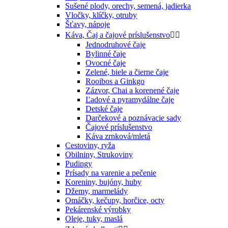
Sušené plody, orechy, semená, jadierka
Vločky, klíčky, otruby
Šťavy, nápoje
Káva, Čaj a čajové príslušenstvo


Jednodruhové čaje
Bylinné čaje
Ovocné čaje
Zelené, biele a čierne čaje
Rooibos a Ginkgo
Zázvor, Chai a korenené čaje
Ľadové a pyramydálne čaje
Detské čaje
Darčekové a poznávacie sady
Čajové príslušenstvo
Káva zrnková/mletá
Cestoviny, ryža
Obilniny, Strukoviny
Pudingy
Prísady na varenie a pečenie
Koreniny, bujóny, huby
Džemy, marmelády
Omáčky, kečupy, horčice, octy
Pekárenské výrobky
Oleje, tuky, maslá