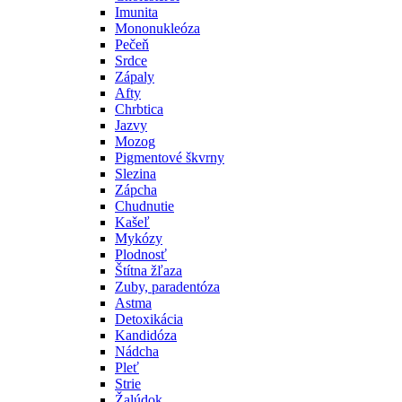
Imunita
Mononukleóza
Pečeň
Srdce
Zápaly
Afty
Chrbtica
Jazvy
Mozog
Pigmentové škvrny
Slezina
Zápcha
Chudnutie
Kašeľ
Mykózy
Plodnosť
Štítna žľaza
Zuby, paradentóza
Astma
Detoxikácia
Kandidóza
Nádcha
Pleť
Strie
Žalúdok