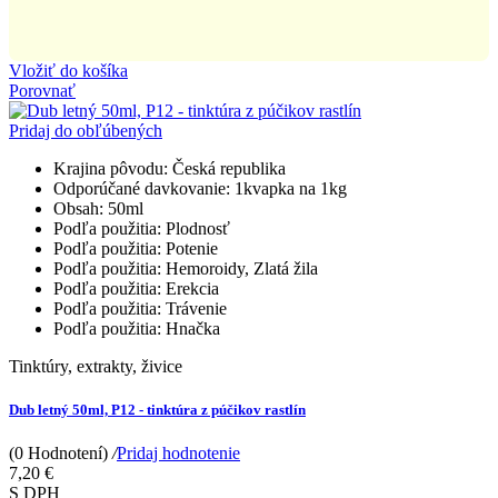
Vložiť do košíka
Porovnať
Pridaj do obľúbených
Krajina pôvodu:
Česká republika
Odporúčané davkovanie:
1kvapka na 1kg
Obsah:
50ml
Podľa použitia:
Plodnosť
Podľa použitia:
Potenie
Podľa použitia:
Hemoroidy, Zlatá žila
Podľa použitia:
Erekcia
Podľa použitia:
Trávenie
Podľa použitia:
Hnačka
Tinktúry, extrakty, živice
Dub letný 50ml, P12 - tinktúra z púčikov rastlín
(0 Hodnotení)
/
Pridaj hodnotenie
7,20 €
S DPH