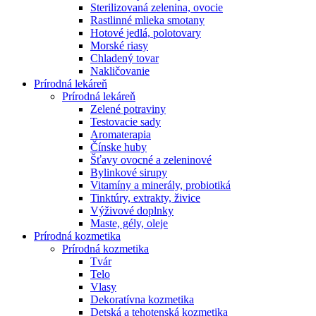
Sterilizovaná zelenina, ovocie
Rastlinné mlieka smotany
Hotové jedlá, polotovary
Morské riasy
Chladený tovar
Nakličovanie
Prírodná lekáreň
Prírodná lekáreň
Zelené potraviny
Testovacie sady
Aromaterapia
Čínske huby
Šťavy ovocné a zeleninové
Bylinkové sirupy
Vitamíny a minerály, probiotiká
Tinktúry, extrakty, živice
Výživové doplnky
Maste, gély, oleje
Prírodná kozmetika
Prírodná kozmetika
Tvár
Telo
Vlasy
Dekoratívna kozmetika
Detská a tehotenská kozmetika