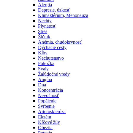
Alergia
Depresie, úzkosť
Klimaktérium, Menopauza
Nechty
Plynatosť
Stres
Žlčník
Anémia, chudokrvnosť
Dýchacie cesty
Kĺby
Nechutenstvo
Pokožka
Svaly
Žalúdočné vredy
Angína
Dna
Koncentrácia
Nevoľnosť
Popálenie
Svrbenie
Arteroskleróza
Ekzém
Kŕčové žily
Obezita
Potenie