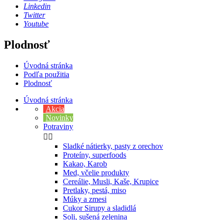
Linkedin
Twitter
Youtube
Plodnosť
Úvodná stránka
Podľa použitia
Plodnosť
Úvodná stránka
Akcia
Novinky
Potraviny


Sladké nátierky, pasty z orechov
Proteíny, superfoods
Kakao, Karob
Med, včelie produkty
Cereálie, Musli, Kaše, Krupice
Pretlaky, pestá, miso
Múky a zmesi
Cukor Sirupy a sladidlá
Soli, sušená zelenina