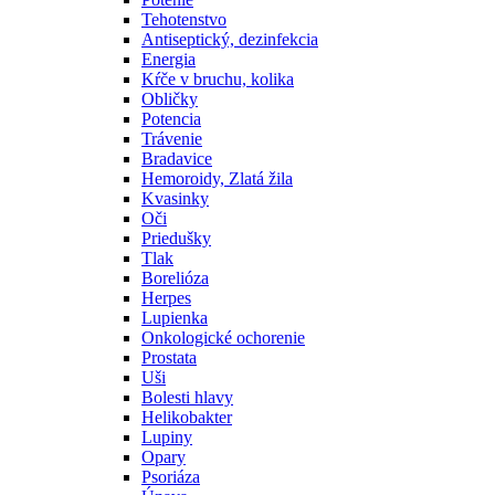
Tehotenstvo
Antiseptický, dezinfekcia
Energia
Kŕče v bruchu, kolika
Obličky
Potencia
Trávenie
Bradavice
Hemoroidy, Zlatá žila
Kvasinky
Oči
Priedušky
Tlak
Borelióza
Herpes
Lupienka
Onkologické ochorenie
Prostata
Uši
Bolesti hlavy
Helikobakter
Lupiny
Opary
Psoriáza