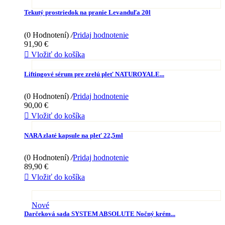
Tekutý prostriedok na pranie Levanduľa 20l
(0 Hodnotení)
/
Pridaj hodnotenie
91,90 €

Vložiť do košíka
Liftingové sérum pre zrelú pleť NATUROYALE...
(0 Hodnotení)
/
Pridaj hodnotenie
90,00 €

Vložiť do košíka
NARA zlaté kapsule na pleť 22,5ml
(0 Hodnotení)
/
Pridaj hodnotenie
89,90 €

Vložiť do košíka
Nové
Darčeková sada SYSTEM ABSOLUTE Nočný krém...