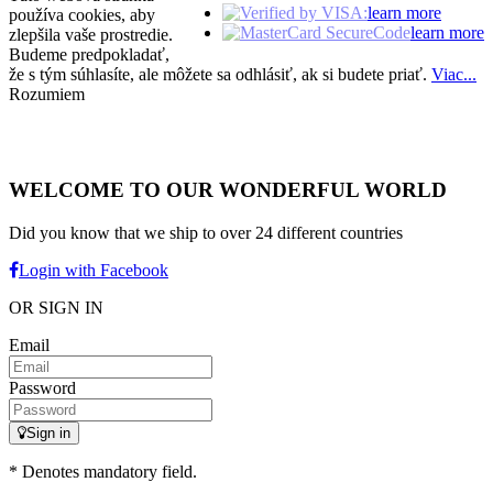
learn more
používa cookies, aby
learn more
zlepšila vaše prostredie.
Budeme predpokladať,
že s tým súhlasíte, ale môžete sa odhlásiť, ak si budete priať.
Viac...
Rozumiem
WELCOME TO OUR WONDERFUL WORLD
Did you know that we ship to over
24 different countries
Login with Facebook
OR SIGN IN
Email
Password
Sign in
* Denotes mandatory field.