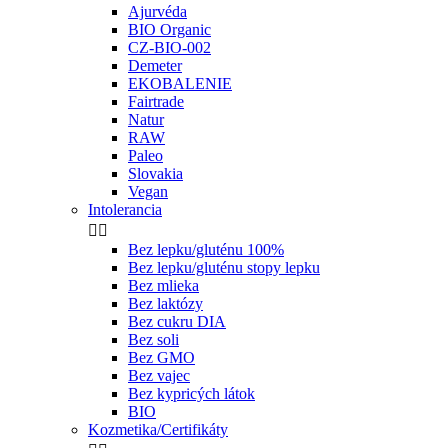
Ajurvéda
BIO Organic
CZ-BIO-002
Demeter
EKOBALENIE
Fairtrade
Natur
RAW
Paleo
Slovakia
Vegan
Intolerancia


Bez lepku/gluténu 100%
Bez lepku/gluténu stopy lepku
Bez mlieka
Bez laktózy
Bez cukru DIA
Bez soli
Bez GMO
Bez vajec
Bez kypricých látok
BIO
Kozmetika/Certifikáty