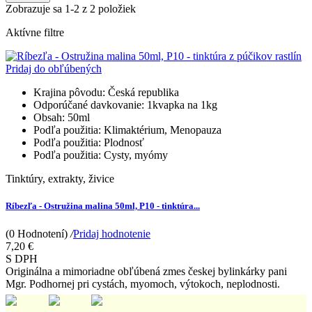
Zobrazuje sa 1-2 z 2 položiek
Aktívne filtre
Pridaj do obľúbených
Krajina pôvodu:
Česká republika
Odporúčané davkovanie:
1kvapka na 1kg
Obsah:
50ml
Podľa použitia:
Klimaktérium, Menopauza
Podľa použitia:
Plodnosť
Podľa použitia:
Cysty, myómy
Tinktúry, extrakty, živice
Ríbezľa - Ostružina malina 50ml, P10 - tinktúra...
(0 Hodnotení)
/
Pridaj hodnotenie
7,20 €
S DPH
Originálna a mimoriadne obľúbená zmes českej bylinkárky pani
Mgr. Podhornej pri cystách, myomoch, výtokoch, neplodnosti.