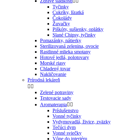
Zdravé sladkosti


Tyčinky
Cukríky, lízatká
Čokolády
Žuvačky
Piškóty, sušienky, oplátky
Slané Chipsy, tyčinky
Pomazánky, nátierky
Sterilizovaná zelenina, ovocie
Rastlinné mlieka smotany
Hotové jedlá, polotovary
Morské riasy
Chladený tovar
Nakličovanie
Prírodná lekáreň


Zelené potraviny
Testovacie sady
Aromaterapia


Príslušenstvo
Vonné tyčinky
Vydymovadlá, živice, zväzky
Tečúci dym
Vonné sviečky
Vône do interiéru