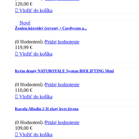
120,00 €

Vložiť do košíka
Nové
Ženšen kórejský červený + Cordyceps a...
(0 Hodnotení)
/
Pridaj hodnotenie
119,99 €

Vložiť do košíka
Krém denný NATUROYALE System BIOLIFTING 50ml
(0 Hodnotení)
/
Pridaj hodnotenie
110,00 €

Vložiť do košíka
Karafa Alladin 2,3l zlatý kvet života
(0 Hodnotení)
/
Pridaj hodnotenie
109,00 €

Vložiť do košíka