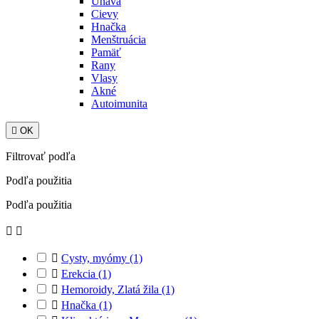
Únava
Cievy
Hnačka
Menštruácia
Pamäť
Rany
Vlasy
Akné
Autoimunita

OK
Filtrovať podľa
Podľa použitia
Podľa použitia



Cysty, myómy
(1)

Erekcia
(1)

Hemoroidy, Zlatá žila
(1)

Hnačka
(1)