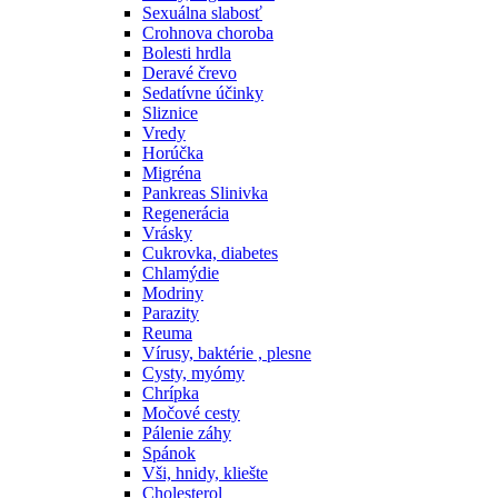
Sexuálna slabosť
Crohnova choroba
Bolesti hrdla
Deravé črevo
Sedatívne účinky
Sliznice
Vredy
Horúčka
Migréna
Pankreas Slinivka
Regenerácia
Vrásky
Cukrovka, diabetes
Chlamýdie
Modriny
Parazity
Reuma
Vírusy, baktérie , plesne
Cysty, myómy
Chrípka
Močové cesty
Pálenie záhy
Spánok
Vši, hnidy, kliešte
Cholesterol