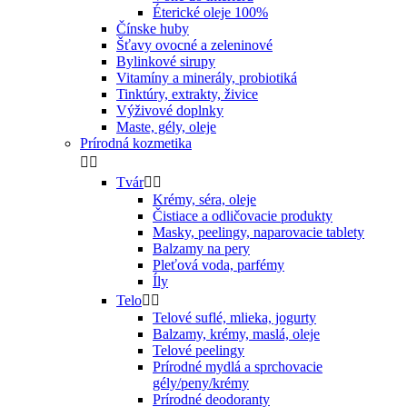
Éterické oleje 100%
Čínske huby
Šťavy ovocné a zeleninové
Bylinkové sirupy
Vitamíny a minerály, probiotiká
Tinktúry, extrakty, živice
Výživové doplnky
Maste, gély, oleje
Prírodná kozmetika


Tvár


Krémy, séra, oleje
Čistiace a odličovacie produkty
Masky, peelingy, naparovacie tablety
Balzamy na pery
Pleťová voda, parfémy
Íly
Telo


Telové suflé, mlieka, jogurty
Balzamy, krémy, maslá, oleje
Telové peelingy
Prírodné mydlá a sprchovacie
gély/peny/krémy
Prírodné deodoranty