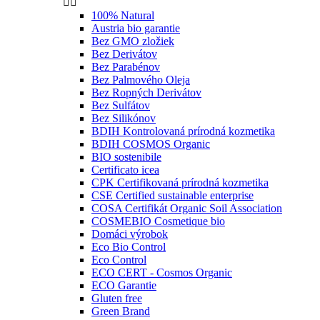


100% Natural
Austria bio garantie
Bez GMO zložiek
Bez Derivátov
Bez Parabénov
Bez Palmového Oleja
Bez Ropných Derivátov
Bez Sulfátov
Bez Silikónov
BDIH Kontrolovaná prírodná kozmetika
BDIH COSMOS Organic
BIO sostenibile
Certificato icea
CPK Certifikovaná prírodná kozmetika
CSE Certified sustainable enterprise
COSA Certifikát Organic Soil Association
COSMEBIO Cosmetique bio
Domáci výrobok
Eco Bio Control
Eco Control
ECO CERT - Cosmos Organic
ECO Garantie
Gluten free
Green Brand