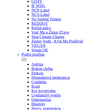
GOTS
IF WDG
NCP-Label
NCS-Label
No Animal Testing
REDDOT
Ručná práca
Vrať Ma a Získaj Zľavu
Stop Climate Change
Zastav Vodu , Kým Ma Používaš
VEGAN
Vegan OK
Podľa použitia


Artróza
Bolesti chrbta
Erekcia
Histamínová intolerancia
Celulitída
Kosti
Krv krvotvorba
Lymfatický systém
Osteoporóza
Hlasivky
Nervy, regenerácia