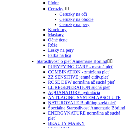
Púdre
Ceruzky


Ceruzky na oči
Ceruzky na obočie
Ceruzky na pery
Korektory
Maskary
Očné tiene
Rúže
Lesky na pery
Farba na líca
Starostlivosť o pleť Annemarie Börlind


PURYFYING CARE - mastná pleť
COMBINATION - zmiešaná pleť
ZZ SENSITIVE jemná citliv.pleť
ROSE DEW normálna až suchá pleť
LL REGENERATION suchá pleť
AQUANATURE hydratácia
ANTI-AGING SYSTEM ABSOLUTE
NATUROYALE Biolifting zrelá pleť
Špeciálna Starostlivosť Annemarie Börlind
ENERGYNATURE normálna až suchá
pleť
BEAUTY MASKY