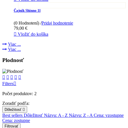
Čajník Shinno 1l
(0 Hodnotení)
/
Pridaj hodnotenie
79,00 €

Vložiť do košíka
Viac ...
Viac ...
Plodnosť





Filters

Počet produktov: 2
Zoradiť podľa:
Dôležitosť

Best sellers
Dôležitosť
Názvu: A - Z
Názvu: Z - A
Cena: vzostupne
Cena: zostupne
Filtrovať