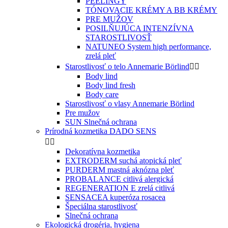
PEELINGY
TÓNOVACIE KRÉMY A BB KRÉMY
PRE MUŽOV
POSILŇUJÚCA INTENZÍVNA
STAROSTLIVOSŤ
NATUNEO System high performance,
zrelá pleť
Starostlivosť o telo Annemarie Börlind


Body lind
Body lind fresh
Body care
Starostlivosť o vlasy Annemarie Börlind
Pre mužov
SUN Slnečná ochrana
Prírodná kozmetika DADO SENS


Dekoratívna kozmetika
EXTRODERM suchá atopická pleť
PURDERM mastná aknózna pleť
PROBALANCE citlivá alergická
REGENERATION E zrelá citlivá
SENSACEA kuperóza rosacea
Špeciálna starostlivosť
Slnečná ochrana
Ekologická drogéria, hygiena