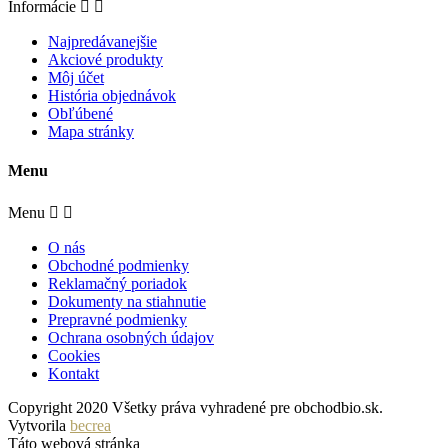
Informácie


Najpredávanejšie
Akciové produkty
Môj účet
História objednávok
Obľúbené
Mapa stránky
Menu
Menu


O nás
Obchodné podmienky
Reklamačný poriadok
Dokumenty na stiahnutie
Prepravné podmienky
Ochrana osobných údajov
Cookies
Kontakt
Copyright 2020 Všetky práva vyhradené pre obchodbio.sk.
Vytvorila
becrea
Táto webová stránka