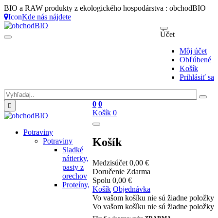
BIO a RAW produkty z ekologického hospodárstva : obchodBIO
Icon
Kde nás nájdete
Účet
Môj účet
Obľúbené
Košík
Prihlásiť sa
0
0

Košík
0
Potraviny
Košík
Potraviny
Sladké
nátierky,
Medzisúčet
0,00 €
pasty z
Doručenie
Zdarma
orechov
Spolu
0,00 €
Proteíny,
Košík
Objednávka
Vo vašom košíku nie sú žiadne položky
Vo vašom košíku nie sú žiadne položky