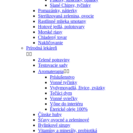
Slané Chipsy, tyčinky
Pomazánky, nátierky
Sterilizovaná zelenina, ovocie
Rastlinné mlieka smotany
Hotové jedlá, polotovary
Morské riasy
Chladený tovar
Nakličovanie
Prírodná lekáreň


Zelené potraviny
Testovacie sady
Aromaterapia


Príslušenstvo
Vonné tyčinky
Vydymovadlá, živice, zväzky
Tečúci dym
Vonné sviečky
Vône do interiéru
Éterické oleje 100%
Čínske huby
Šťavy ovocné a zeleninové
Bylinkové sirupy
Vitamíny a minerály, probiotiká