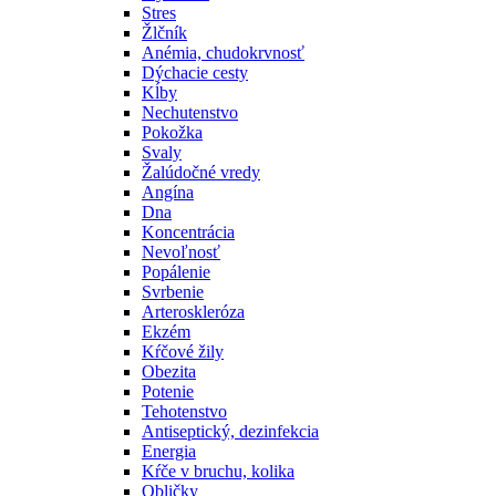
Stres
Žlčník
Anémia, chudokrvnosť
Dýchacie cesty
Kĺby
Nechutenstvo
Pokožka
Svaly
Žalúdočné vredy
Angína
Dna
Koncentrácia
Nevoľnosť
Popálenie
Svrbenie
Arteroskleróza
Ekzém
Kŕčové žily
Obezita
Potenie
Tehotenstvo
Antiseptický, dezinfekcia
Energia
Kŕče v bruchu, kolika
Obličky