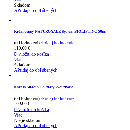
Skladom
APridaj do obľúbených
Krém denný NATUROYALE System BIOLIFTING 50ml
(0 Hodnotení)
/
Pridaj hodnotenie
110,00 €

Vložiť do košíka
Viac
Skladom
APridaj do obľúbených
Karafa Alladin 2,3l zlatý kvet života
(0 Hodnotení)
/
Pridaj hodnotenie
109,00 €

Vložiť do košíka
Viac
Nie je skladom
APridaj do obľúbených