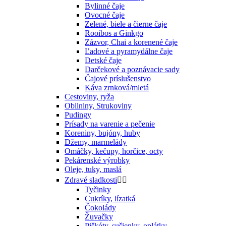
Bylinné čaje
Ovocné čaje
Zelené, biele a čierne čaje
Rooibos a Ginkgo
Zázvor, Chai a korenené čaje
Ľadové a pyramydálne čaje
Detské čaje
Darčekové a poznávacie sady
Čajové príslušenstvo
Káva zrnková/mletá
Cestoviny, ryža
Obilniny, Strukoviny
Pudingy
Prísady na varenie a pečenie
Koreniny, bujóny, huby
Džemy, marmelády
Omáčky, kečupy, horčice, octy
Pekárenské výrobky
Oleje, tuky, maslá
Zdravé sladkosti


Tyčinky
Cukríky, lízatká
Čokolády
Žuvačky
Piškóty, sušienky, oplátky