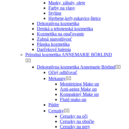
Masky, zábaly, oleje
Farby na vlasy
Styling
Hrebene,kefy,rukavice,štetce
Dekoratívna kozmetika
Detská a tehotenská kozmetika
Kozmetika na opaľovanie
Zubná starostlivosť
Pánska kozmetika
Darčekové balenia
Prírodná kozmetika ANNEMARIE BÖRLIND


Dekoratívna kozmetika Annemarie Börlind


Očný odličovač
Mekaupy


Moistirizing Make up
Anti-aging Make up
Kompaktný Make up
Fluid make-up
Púdre
Ceruzky


Ceruzky na oči
Ceruzky na obočie
Ceruzky na pery