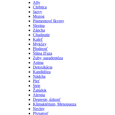
Afty
Chrbtica
Jazvy
Mozog
Pigmentové škvrny
Slezina
Zápcha
Chudnutie
Kašeľ
Mykózy
Plodnosť
Štítna žľaza
Zuby, paradentóza
Astma
Detoxikácia
Kandidóza
Nádcha
Pleť
Strie
Žalúdok
Alergia
Depresie, úzkosť
Klimaktérium, Menopauza
Nechty
Plynatosť