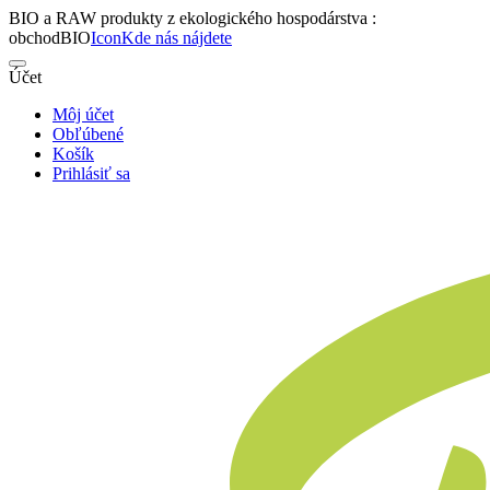
BIO a RAW produkty z ekologického hospodárstva :
obchodBIO
Icon
Kde nás nájdete
Účet
Môj účet
Obľúbené
Košík
Prihlásiť sa