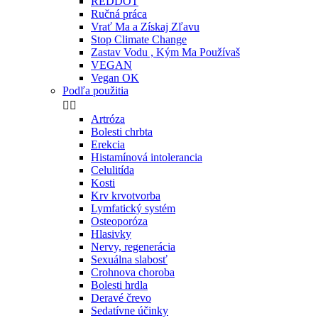
REDDOT
Ručná práca
Vrať Ma a Získaj Zľavu
Stop Climate Change
Zastav Vodu , Kým Ma Používaš
VEGAN
Vegan OK
Podľa použitia


Artróza
Bolesti chrbta
Erekcia
Histamínová intolerancia
Celulitída
Kosti
Krv krvotvorba
Lymfatický systém
Osteoporóza
Hlasivky
Nervy, regenerácia
Sexuálna slabosť
Crohnova choroba
Bolesti hrdla
Deravé črevo
Sedatívne účinky