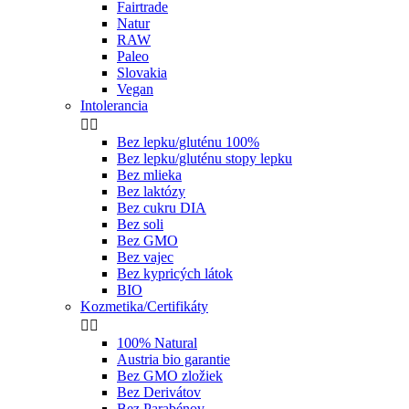
Fairtrade
Natur
RAW
Paleo
Slovakia
Vegan
Intolerancia


Bez lepku/gluténu 100%
Bez lepku/gluténu stopy lepku
Bez mlieka
Bez laktózy
Bez cukru DIA
Bez soli
Bez GMO
Bez vajec
Bez kypricých látok
BIO
Kozmetika/Certifikáty


100% Natural
Austria bio garantie
Bez GMO zložiek
Bez Derivátov
Bez Parabénov