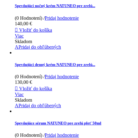
Spevňujúci nočný krém NATUNEO pre zrelú...
(0 Hodnotení)
/
Pridaj hodnotenie
140,00 €

Vložiť do košíka
Viac
Skladom
APridaj do obľúbených
Spevňujúci denný krém NATUNEO pre zrelú...
(0 Hodnotení)
/
Pridaj hodnotenie
130,00 €

Vložiť do košíka
Viac
Skladom
APridaj do obľúbených
Spevňujúce sérum NATUNEO pre zrelú pleť 50ml
(0 Hodnotení)
/
Pridaj hodnotenie