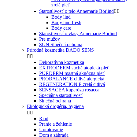
zrelá pleť
Starostlivosť o telo Annemarie Börlind


Body lind
Body lind fresh
Body care
Starostlivosť o vlasy Annemarie Börlind
Pre mužov
SUN Slnečná ochrana
Prírodná kozmetika DADO SENS


Dekoratívna kozmetika
EXTRODERM suchá atopická pleť
PURDERM mastná aknózna pleť
PROBALANCE citlivá alergická
REGENERATION E zrelá citlivá
SENSACEA kuperóza rosacea
Špeciálna starostlivosť
Slnečná ochrana
Ekologická drogéria, hygiena


Riad
Pranie a žehlenie
Upratovanie
Dom a záhrada