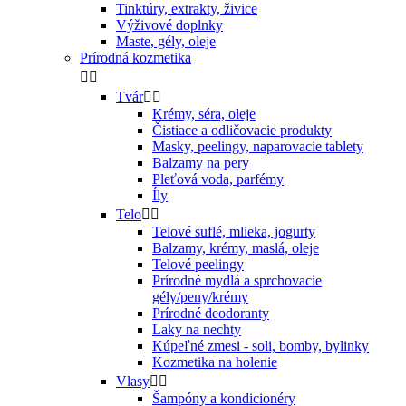
Tinktúry, extrakty, živice
Výživové doplnky
Maste, gély, oleje
Prírodná kozmetika


Tvár


Krémy, séra, oleje
Čistiace a odličovacie produkty
Masky, peelingy, naparovacie tablety
Balzamy na pery
Pleťová voda, parfémy
Íly
Telo


Telové suflé, mlieka, jogurty
Balzamy, krémy, maslá, oleje
Telové peelingy
Prírodné mydlá a sprchovacie
gély/peny/krémy
Prírodné deodoranty
Laky na nechty
Kúpeľné zmesi - soli, bomby, bylinky
Kozmetika na holenie
Vlasy


Šampóny a kondicionéry