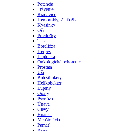
Potencia
Trávenie
Bradavice
Hemoroidy, Zlatá žila
Kvasinky
Oči
Priedušky
Tlak
Borelióza
Herpes
Lupienka
Onkologické ochorenie
Prostata
Uši
Bolesti hlavy
Helikobakter
Lupiny
Opary
Psoriáza
Únava
Cievy
Hnačka
Menštruácia
Pamäť
Rany