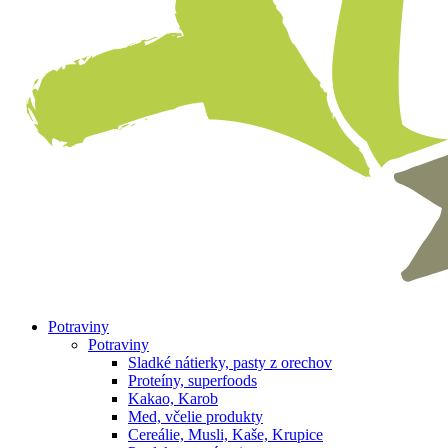
Potraviny
Potraviny
Sladké nátierky, pasty z orechov
Proteíny, superfoods
Kakao, Karob
Med, včelie produkty
Cereálie, Musli, Kaše, Krupice