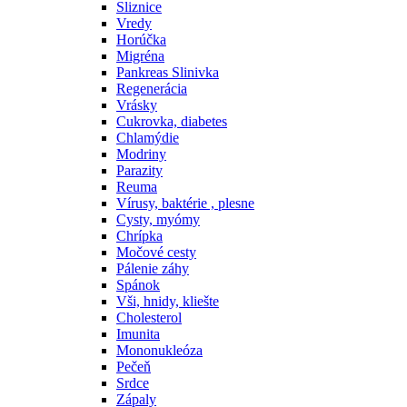
Sliznice
Vredy
Horúčka
Migréna
Pankreas Slinivka
Regenerácia
Vrásky
Cukrovka, diabetes
Chlamýdie
Modriny
Parazity
Reuma
Vírusy, baktérie , plesne
Cysty, myómy
Chrípka
Močové cesty
Pálenie záhy
Spánok
Vši, hnidy, kliešte
Cholesterol
Imunita
Mononukleóza
Pečeň
Srdce
Zápaly