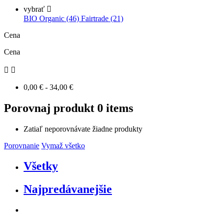
vybrať

BIO Organic (46)
Fairtrade (21)
Cena
Cena


0,00 € - 34,00 €
Porovnaj produkt
0 items
Zatiaľ neporovnávate žiadne produkty
Porovnanie
Vymaž všetko
Všetky
Najpredávanejšie