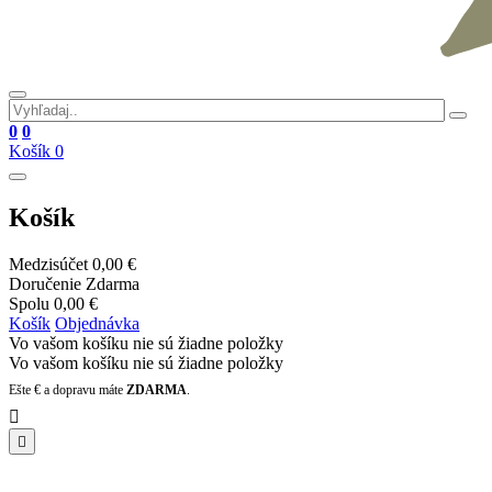
0
0
Košík
0
Košík
Medzisúčet
0,00 €
Doručenie
Zdarma
Spolu
0,00 €
Košík
Objednávka
Vo vašom košíku nie sú žiadne položky
Vo vašom košíku nie sú žiadne položky
Ešte
€ a dopravu máte
ZDARMA
.

