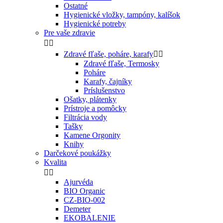
Ostatné
Hygienické vložky, tampóny, kalíšok
Hygienické potreby
Pre vaše zdravie


Zdravé fľaše, poháre, karafy


Zdravé fľaše, Termosky
Poháre
Karafy, čajníky
Príslušenstvo
Ošatky, plátenky
Prístroje a pomôcky
Filtrácia vody
Tašky
Kamene Orgonity
Knihy
Darčekové poukážky
Kvalita


Ajurvéda
BIO Organic
CZ-BIO-002
Demeter
EKOBALENIE