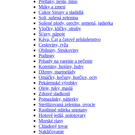
Pretlaky, pestá, miso
Múky a zmesi
Cukor Sirupy a sladidlá
Soli, sušená zelenina
Sušené plody, orechy, semená, jadierka
Vločky, klíčky, otruby
Šťavy, nápoje
Káva, Čaj a čajové príslušenstvo
Cestoviny, ryža
Obilniny, Strukoviny
Pudingy
Prísady na varenie a pečenie
Koreniny, bujóny, huby
Džemy, marmelády
Omáčky, kečupy, horčice, octy
Pekárenské výrobky
Oleje, tuky, maslá
Zdravé sladkosti
Pomazánky, nátierky
Sterilizovaná zelenina, ovocie
Rastlinné mlieka smotany
Hotové jedlá, polotovary
Morské riasy
Chladený tovar
Nakličovanie