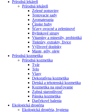
Prírodná lekáreň
Prírodná lekáreň
Zelené potraviny
Testovacie sady
Aromaterapia
Čínske huby
Šťavy ovocné a zeleninové
Bylinkové sirupy
Vitamíny a minerály, probiotiká
Tinktúry, extrakty, živice
Výživové doplnky
Maste, gély, oleje
Prírodná kozmetika
Prírodná kozmetika
Tvár
Telo
Vlasy
Dekoratívna kozmetika
Detská a tehotenská kozmetika
Kozmetika na opaľovanie
Zubná starostlivosť
Pánska kozmetika
Darčekové balenia
Ekologická drogéria
Ekologická drogéria, hygiena