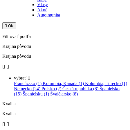
Vlasy
Akné
Autoimunita

OK
Filtrovať podľa
Krajina pôvodu
Krajina pôvodu


vybrať

Francúzsko (1)
Kolumbia, Kanada (1)
Kolumbia, Turecko (1)
Nemecko (24)
Poľsko (2)
Česká republika (8)
Španielsko
(15)
Španielsku (1)
Švajčiarsko (8)
Kvalita
Kvalita

