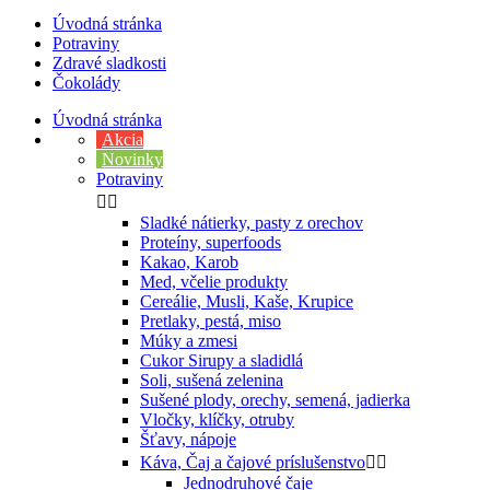
Úvodná stránka
Potraviny
Zdravé sladkosti
Čokolády
Úvodná stránka
Akcia
Novinky
Potraviny


Sladké nátierky, pasty z orechov
Proteíny, superfoods
Kakao, Karob
Med, včelie produkty
Cereálie, Musli, Kaše, Krupice
Pretlaky, pestá, miso
Múky a zmesi
Cukor Sirupy a sladidlá
Soli, sušená zelenina
Sušené plody, orechy, semená, jadierka
Vločky, klíčky, otruby
Šťavy, nápoje
Káva, Čaj a čajové príslušenstvo


Jednodruhové čaje