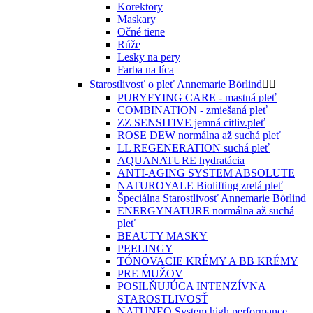
Korektory
Maskary
Očné tiene
Rúže
Lesky na pery
Farba na líca
Starostlivosť o pleť Annemarie Börlind


PURYFYING CARE - mastná pleť
COMBINATION - zmiešaná pleť
ZZ SENSITIVE jemná citliv.pleť
ROSE DEW normálna až suchá pleť
LL REGENERATION suchá pleť
AQUANATURE hydratácia
ANTI-AGING SYSTEM ABSOLUTE
NATUROYALE Biolifting zrelá pleť
Špeciálna Starostlivosť Annemarie Börlind
ENERGYNATURE normálna až suchá
pleť
BEAUTY MASKY
PEELINGY
TÓNOVACIE KRÉMY A BB KRÉMY
PRE MUŽOV
POSILŇUJÚCA INTENZÍVNA
STAROSTLIVOSŤ
NATUNEO System high performance,