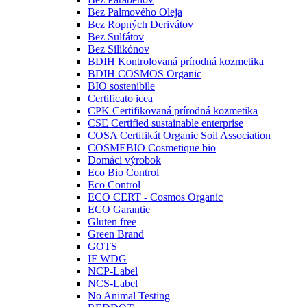
Bez Palmového Oleja
Bez Ropných Derivátov
Bez Sulfátov
Bez Silikónov
BDIH Kontrolovaná prírodná kozmetika
BDIH COSMOS Organic
BIO sostenibile
Certificato icea
CPK Certifikovaná prírodná kozmetika
CSE Certified sustainable enterprise
COSA Certifikát Organic Soil Association
COSMEBIO Cosmetique bio
Domáci výrobok
Eco Bio Control
Eco Control
ECO CERT - Cosmos Organic
ECO Garantie
Gluten free
Green Brand
GOTS
IF WDG
NCP-Label
NCS-Label
No Animal Testing