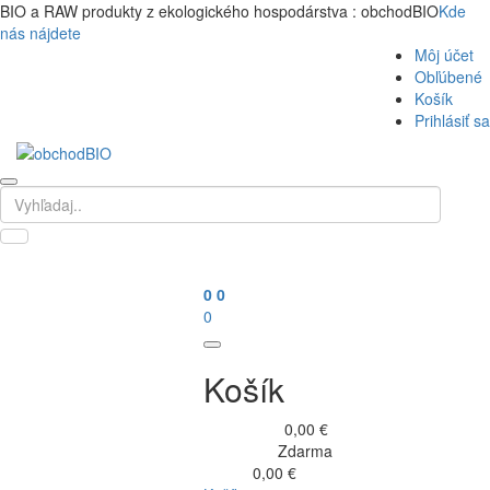
BIO a RAW produkty z ekologického hospodárstva : obchodBIO
Kde
nás nájdete
Môj účet
Obľúbené
Košík
Prihlásiť sa
0
0
0
Košík
0,00 €
Medzisúčet
Zdarma
Doručenie
0,00 €
Spolu