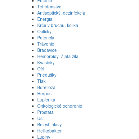
Potenie
Tehotenstvo
Antiseptický, dezinfekcia
Energia
Kŕče v bruchu, kolika
Obličky
Potencia
Trávenie
Bradavice
Hemoroidy, Zlatá žila
Kvasinky
Oči
Priedušky
Tlak
Borelióza
Herpes
Lupienka
Onkologické ochorenie
Prostata
Uši
Bolesti hlavy
Helikobakter
Lupiny