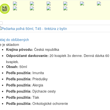
idaj do obľúbených
e je skladom
Krajina pôvodu:
Česká republika
Odporúčané davkovanie:
20 kvapiek 3x denne. Denná dávka 60
kvapiek.
Obsah:
50ml
Podľa použitia:
Imunita
Podľa použitia:
Priedušky
Podľa použitia:
Alergia
Podľa použitia:
Dýchacie cesty
Podľa použitia:
Tlak
Podľa použitia:
Onkologické ochorenie