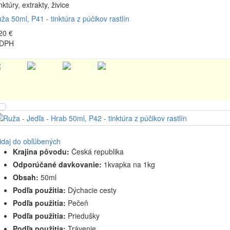
nktúry, extrakty, živice
ža 50ml, P41 - tinktúra z púčikov rastlín
20 €
 DPH
idaj do obľúbených
Krajina pôvodu:
Česká republika
Odporúčané davkovanie:
1kvapka na 1kg
Obsah:
50ml
Podľa použitia:
Dýchacie cesty
Podľa použitia:
Pečeň
Podľa použitia:
Priedušky
Podľa použitia:
Trávenie