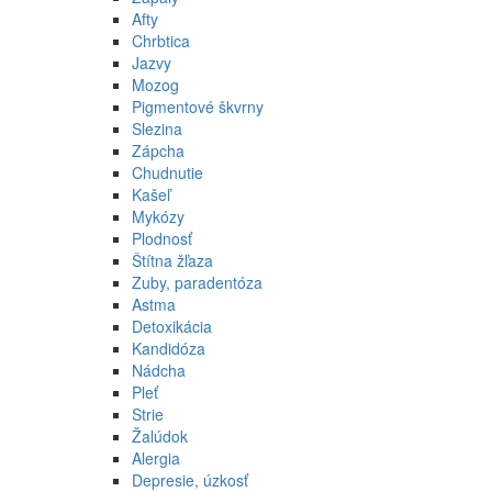
Afty
Chrbtica
Jazvy
Mozog
Pigmentové škvrny
Slezina
Zápcha
Chudnutie
Kašeľ
Mykózy
Plodnosť
Štítna žľaza
Zuby, paradentóza
Astma
Detoxikácia
Kandidóza
Nádcha
Pleť
Strie
Žalúdok
Alergia
Depresie, úzkosť