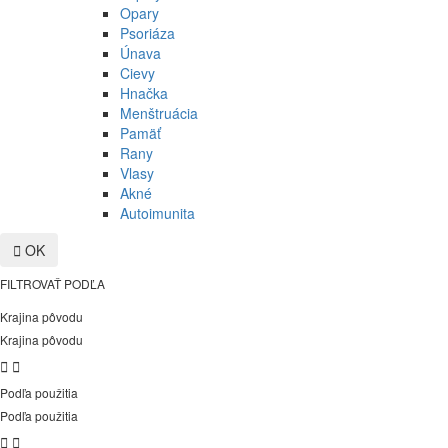
Opary
Psoriáza
Únava
Cievy
Hnačka
Menštruácia
Pamäť
Rany
Vlasy
Akné
Autoimunita

OK
FILTROVAŤ PODĽA
Krajina pôvodu
Krajina pôvodu


Podľa použitia
Podľa použitia

