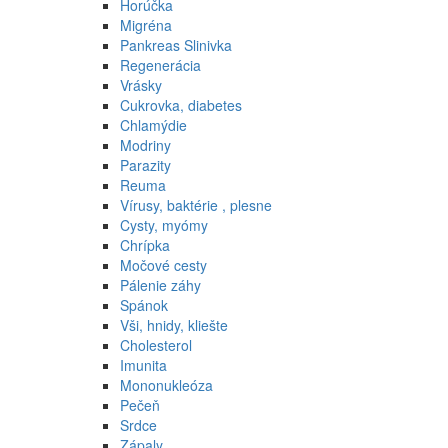
Horúčka
Migréna
Pankreas Slinivka
Regenerácia
Vrásky
Cukrovka, diabetes
Chlamýdie
Modriny
Parazity
Reuma
Vírusy, baktérie , plesne
Cysty, myómy
Chrípka
Močové cesty
Pálenie záhy
Spánok
Vši, hnidy, kliešte
Cholesterol
Imunita
Mononukleóza
Pečeň
Srdce
Zápaly