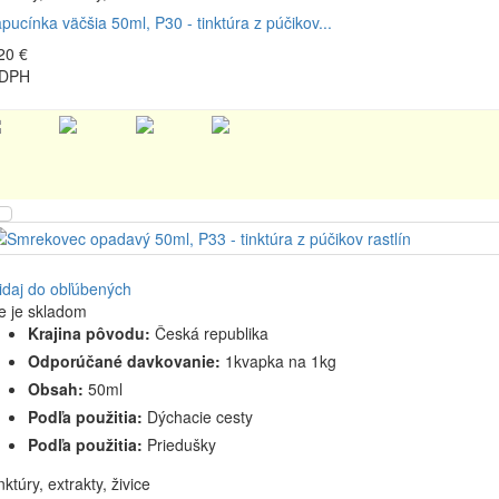
pucínka väčšia 50ml, P30 - tinktúra z púčikov...
20 €
 DPH
idaj do obľúbených
e je skladom
Krajina pôvodu:
Česká republika
Odporúčané davkovanie:
1kvapka na 1kg
Obsah:
50ml
Podľa použitia:
Dýchacie cesty
Podľa použitia:
Priedušky
nktúry, extrakty, živice