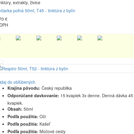
nktúry, extrakty, živice
čiarka poľná 50ml, T45 - tinktúra z bylín
70 €
 DPH
idaj do obľúbených
Krajina pôvodu:
Český republika
Odporúčané davkovanie:
15 kvapiek 3x denne. Denná dávka 45
kvapiek.
Obsah:
50ml
Podľa použitia:
Oči
Podľa použitia:
Kašeľ
Podľa použitia:
Močové cesty