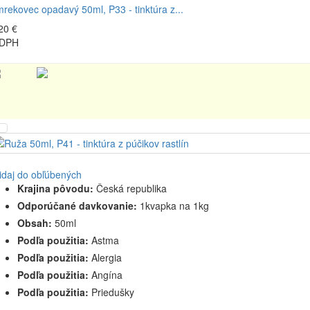
rekovec opadavý 50ml, P33 - tinktúra z...
20 €
 DPH
idaj do obľúbených
Krajina pôvodu:
Česká republika
Odporúčané davkovanie:
1kvapka na 1kg
Obsah:
50ml
Podľa použitia:
Astma
Podľa použitia:
Alergia
Podľa použitia:
Angína
Podľa použitia:
Priedušky