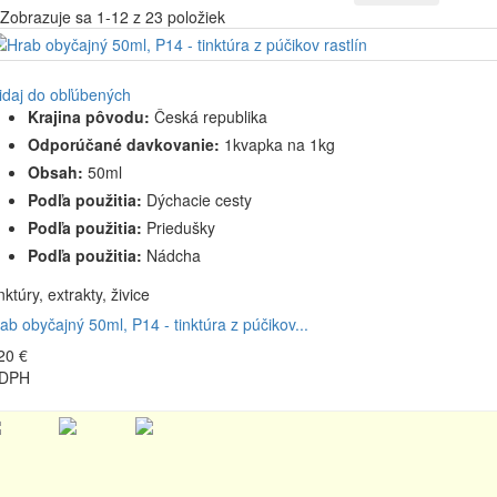
Zobrazuje sa 1-12 z 23 položiek
idaj do obľúbených
Krajina pôvodu:
Česká republika
Odporúčané davkovanie:
1kvapka na 1kg
Obsah:
50ml
Podľa použitia:
Dýchacie cesty
Podľa použitia:
Priedušky
Podľa použitia:
Nádcha
nktúry, extrakty, živice
ab obyčajný 50ml, P14 - tinktúra z púčikov...
20 €
 DPH