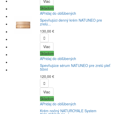
Viac
Skladom
APridaj do obľúbených
Spevňujúci denný krém NATUNEO pre
zrelú...
130,00 €

Viac
Skladom
APridaj do obľúbených
Spevňujúce sérum NATUNEO pre zrelú pleť
50ml
120,00 €

Viac
Skladom
APridaj do obľúbených
Krém nočný NATUROYALE System