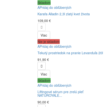
Skladom
APridaj do obľúbených
Karafa Alladin 2,3l zlatý kvet života
109,00 €

Viac
Nie je skladom
APridaj do obľúbených
Tekutý prostriedok na pranie Levanduľa 20l
91,90 €

Viac
Skladom
APridaj do obľúbených
Liftingové sérum pre zrelú pleť
NATUROYALE...
90,00 €