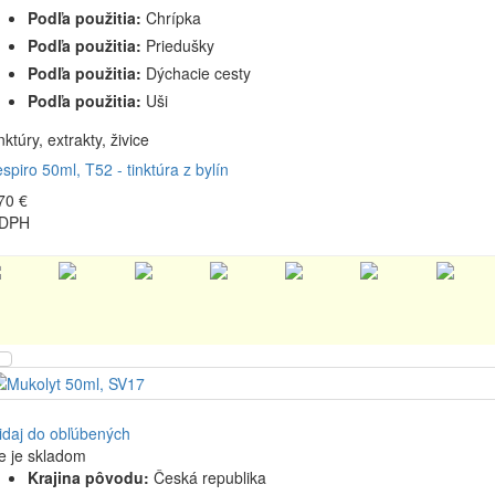
Podľa použitia:
Chrípka
Podľa použitia:
Priedušky
Podľa použitia:
Dýchacie cesty
Podľa použitia:
Uši
nktúry, extrakty, živice
spiro 50ml, T52 - tinktúra z bylín
70 €
 DPH
idaj do obľúbených
e je skladom
Krajina pôvodu:
Česká republika