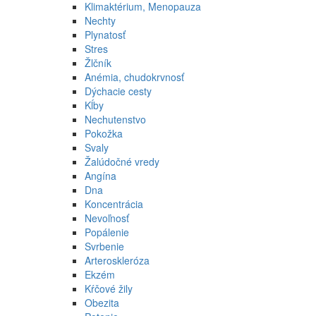
Klimaktérium, Menopauza
Nechty
Plynatosť
Stres
Žlčník
Anémia, chudokrvnosť
Dýchacie cesty
Kĺby
Nechutenstvo
Pokožka
Svaly
Žalúdočné vredy
Angína
Dna
Koncentrácia
Nevoľnosť
Popálenie
Svrbenie
Arteroskleróza
Ekzém
Kŕčové žily
Obezita