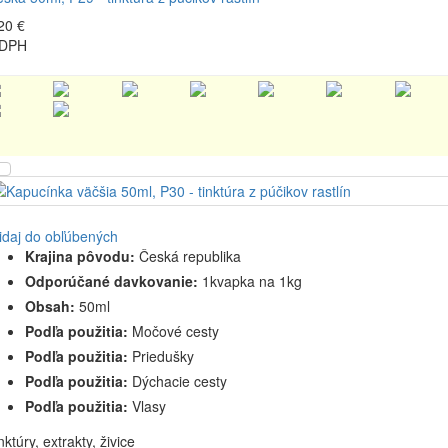
20 €
 DPH
idaj do obľúbených
Krajina pôvodu:
Česká republika
Odporúčané davkovanie:
1kvapka na 1kg
Obsah:
50ml
Podľa použitia:
Močové cesty
Podľa použitia:
Priedušky
Podľa použitia:
Dýchacie cesty
Podľa použitia:
Vlasy
nktúry, extrakty, živice