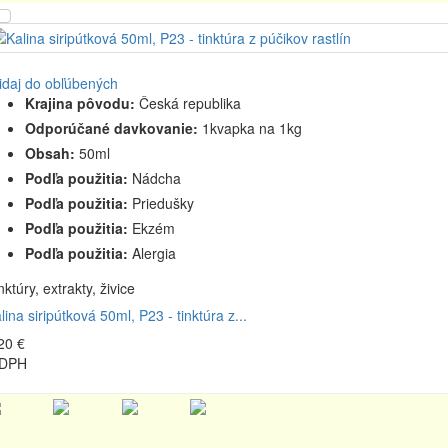
idaj do obľúbených
Krajina pôvodu:
Česká republika
Odporúčané davkovanie:
1kvapka na 1kg
Obsah:
50ml
Podľa použitia:
Nádcha
Podľa použitia:
Priedušky
Podľa použitia:
Ekzém
Podľa použitia:
Alergia
nktúry, extrakty, živice
lina siripútková 50ml, P23 - tinktúra z...
20 €
 DPH