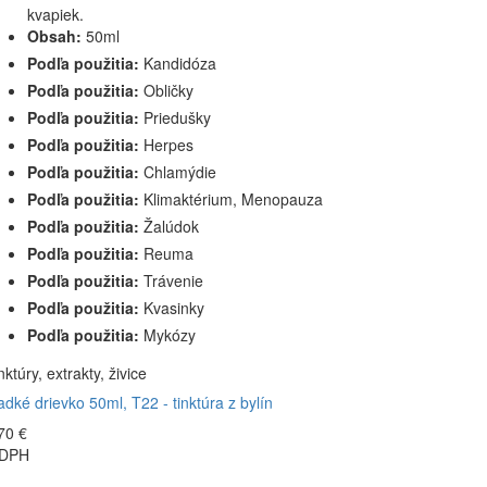
kvapiek.
Obsah:
50ml
Podľa použitia:
Kandidóza
Podľa použitia:
Obličky
Podľa použitia:
Priedušky
Podľa použitia:
Herpes
Podľa použitia:
Chlamýdie
Podľa použitia:
Klimaktérium, Menopauza
Podľa použitia:
Žalúdok
Podľa použitia:
Reuma
Podľa použitia:
Trávenie
Podľa použitia:
Kvasinky
Podľa použitia:
Mykózy
nktúry, extrakty, živice
adké drievko 50ml, T22 - tinktúra z bylín
70 €
 DPH