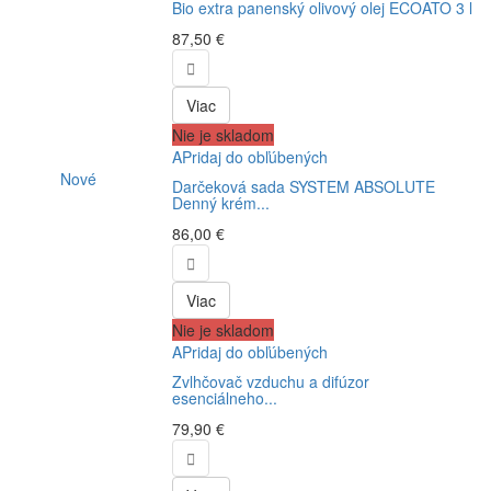
Bio extra panenský olivový olej ECOATO 3 l
87,50 €

Viac
Nie je skladom
APridaj do obľúbených
Nové
Darčeková sada SYSTEM ABSOLUTE
Denný krém...
86,00 €

Viac
Nie je skladom
APridaj do obľúbených
Zvlhčovač vzduchu a difúzor
esenciálneho...
79,90 €
