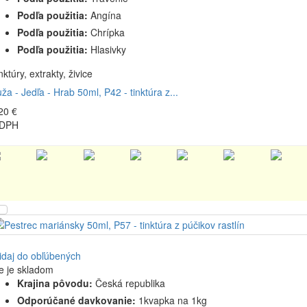
Podľa použitia:
Angína
Podľa použitia:
Chrípka
Podľa použitia:
Hlasivky
nktúry, extrakty, živice
ža - Jedľa - Hrab 50ml, P42 - tinktúra z...
20 €
 DPH
idaj do obľúbených
e je skladom
Krajina pôvodu:
Česká republika
Odporúčané davkovanie:
1kvapka na 1kg