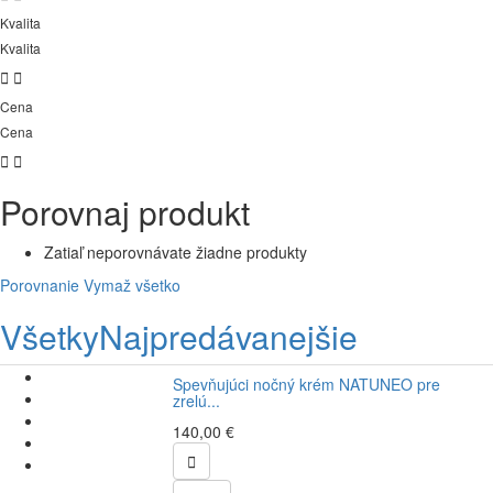
Kvalita
Kvalita


Cena
Cena


Porovnaj produkt
Zatiaľ neporovnávate žiadne produkty
Porovnanie
Vymaž všetko
Všetky
Najpredávanejšie
Spevňujúci nočný krém NATUNEO pre
zrelú...
140,00 €
