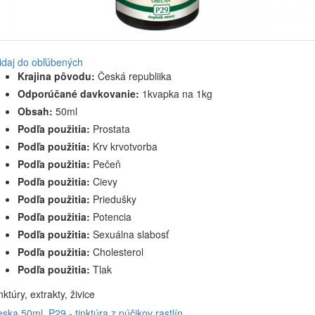
idaj do obľúbených
Krajina pôvodu:
Česká republiika
Odporúčané davkovanie:
1kvapka na 1kg
Obsah:
50ml
Podľa použitia:
Prostata
Podľa použitia:
Krv krvotvorba
Podľa použitia:
Pečeň
Podľa použitia:
Cievy
Podľa použitia:
Priedušky
Podľa použitia:
Potencia
Podľa použitia:
Sexuálna slabosť
Podľa použitia:
Cholesterol
Podľa použitia:
Tlak
nktúry, extrakty, živice
eska 50ml, P29 - tinktúra z púčikov rastlín