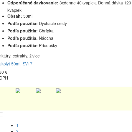
Odporúčané davkovanie:
3xdenne 40kvapiek. Denná dávka 120
kvapiek
Obsah:
50ml
Podľa použitia:
Dýchacie cesty
Podľa použitia:
Chrípka
Podľa použitia:
Nádcha
Podľa použitia:
Priedušky
nktúry, extrakty, živice
kolyt 50ml, SV17
30 €
 DPH
1
2