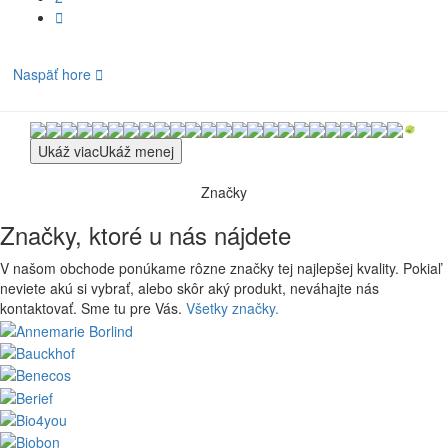

Naspäť hore

Ukáž viac
Ukáž menej
Značky
Značky, ktoré u nás nájdete
V našom obchode ponúkame rôzne značky tej najlepšej kvality. Pokiaľ
neviete akú si vybrať, alebo skôr aký produkt, neváhajte nás
kontaktovať. Sme tu pre Vás.
Všetky značky.