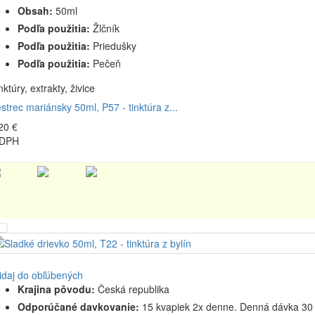
Obsah:
50ml
Podľa použitia:
Žlčník
Podľa použitia:
Priedušky
Podľa použitia:
Pečeň
nktúry, extrakty, živice
strec mariánsky 50ml, P57 - tinktúra z...
20 €
 DPH
idaj do obľúbených
Krajina pôvodu:
Česká republika
Odporúčané davkovanie:
15 kvapiek 2x denne. Denná dávka 30