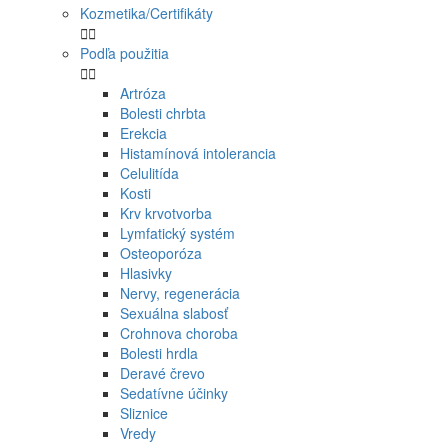
Kozmetika/Certifikáty


Podľa použitia


Artróza
Bolesti chrbta
Erekcia
Histamínová intolerancia
Celulitída
Kosti
Krv krvotvorba
Lymfatický systém
Osteoporóza
Hlasivky
Nervy, regenerácia
Sexuálna slabosť
Crohnova choroba
Bolesti hrdla
Deravé črevo
Sedatívne účinky
Sliznice
Vredy