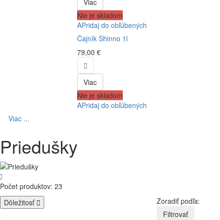
Viac
Nie je skladom
APridaj do obľúbených
Čajník Shinno 1l
79,00 €

Viac
Nie je skladom
APridaj do obľúbených
Viac ...
Priedušky

Počet produktov: 23
Zoradiť podľa:
Dôležitosť

Filtrovať