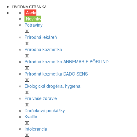
ÚVODNÁ STRÁNKA
Akcia
Novinky
Potraviny


Prírodná lekáreň


Prírodná kozmetika


Prírodná kozmetika ANNEMARIE BÖRLIND


Prírodná kozmetika DADO SENS


Ekologická drogéria, hygiena


Pre vaše zdravie


Darčekové poukážky
Kvalita


Intolerancia

