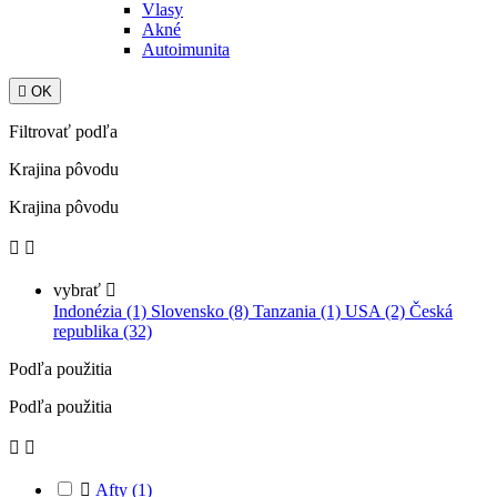
Vlasy
Akné
Autoimunita

OK
Filtrovať podľa
Krajina pôvodu
Krajina pôvodu


vybrať

Indonézia (1)
Slovensko (8)
Tanzania (1)
USA (2)
Česká
republika (32)
Podľa použitia
Podľa použitia



Afty
(1)