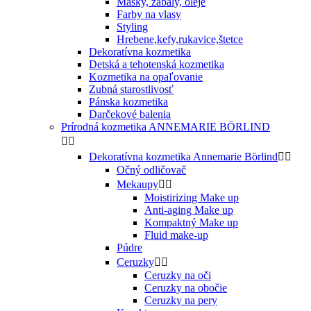
Masky, zábaly, oleje
Farby na vlasy
Styling
Hrebene,kefy,rukavice,štetce
Dekoratívna kozmetika
Detská a tehotenská kozmetika
Kozmetika na opaľovanie
Zubná starostlivosť
Pánska kozmetika
Darčekové balenia
Prírodná kozmetika ANNEMARIE BÖRLIND


Dekoratívna kozmetika Annemarie Börlind


Očný odličovač
Mekaupy


Moistirizing Make up
Anti-aging Make up
Kompaktný Make up
Fluid make-up
Púdre
Ceruzky


Ceruzky na oči
Ceruzky na obočie
Ceruzky na pery