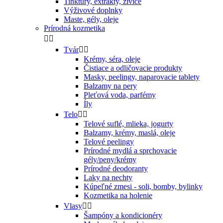
Tinktúry, extrakty, živice
Výživové doplnky
Maste, gély, oleje
Prírodná kozmetika


Tvár


Krémy, séra, oleje
Čistiace a odličovacie produkty
Masky, peelingy, naparovacie tablety
Balzamy na pery
Pleťová voda, parfémy
Íly
Telo


Telové suflé, mlieka, jogurty
Balzamy, krémy, maslá, oleje
Telové peelingy
Prírodné mydlá a sprchovacie
gély/peny/krémy
Prírodné deodoranty
Laky na nechty
Kúpeľné zmesi - soli, bomby, bylinky
Kozmetika na holenie
Vlasy


Šampóny a kondicionéry