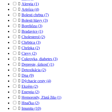

Alergia
(1)

Artróza
(4)

Bolesti chrbta
(7)

Bolesti hlavy
(3)

Borelióza
(3)

Bradavice
(1)

Cholesterol
(2)

Chrbtica
(3)

Chrípka
(2)

Cievy
(2)

Cukrovka, diabetes
(3)

Depresie, úzkosť
(1)

Detoxikácia
(2)

Dna
(9)

Dýchacie cesty
(4)

Ekzém
(2)

Energia
(2)

Hemoroidy, Zlatá žila
(1)

Hnačka
(2)

Imunita
(10)