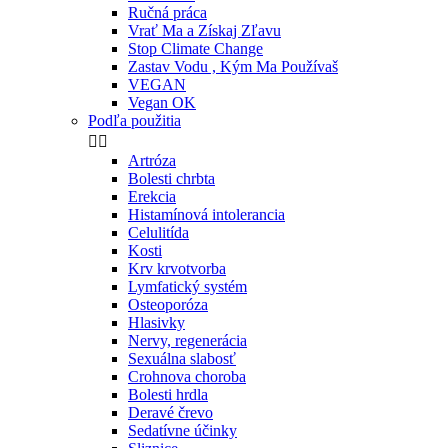
Ručná práca
Vrať Ma a Získaj Zľavu
Stop Climate Change
Zastav Vodu , Kým Ma Používaš
VEGAN
Vegan OK
Podľa použitia


Artróza
Bolesti chrbta
Erekcia
Histamínová intolerancia
Celulitída
Kosti
Krv krvotvorba
Lymfatický systém
Osteoporóza
Hlasivky
Nervy, regenerácia
Sexuálna slabosť
Crohnova choroba
Bolesti hrdla
Deravé črevo
Sedatívne účinky