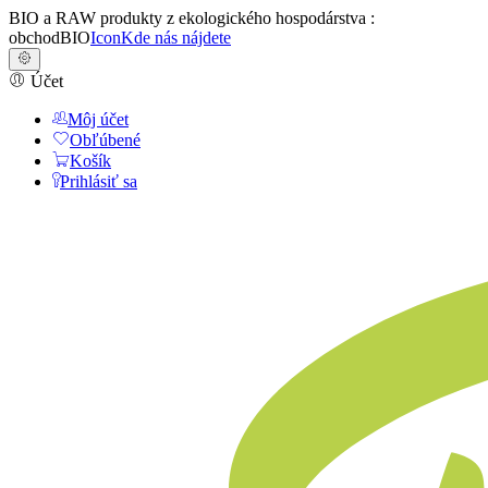
BIO a RAW produkty z ekologického hospodárstva :
obchodBIO
Icon
Kde nás nájdete
Účet
Môj účet
Obľúbené
Košík
Prihlásiť sa