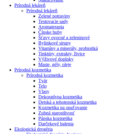
Prírodná lekáreň
Prírodná lekáreň
Zelené potraviny
Testovacie sady
Aromaterapia
Čínske huby
Šťavy ovocné a zeleninové
Bylinkové sirupy
Vitamíny a minerály, probiotiká
Tinktúry, extrakty, živice
Výživové doplnky
Maste, gély, oleje
Prírodná kozmetika
Prírodná kozmetika
Tvár
Telo
Vlasy
Dekoratívna kozmetika
Detská a tehotenská kozmetika
Kozmetika na opaľovanie
Zubná starostlivosť
Pánska kozmetika
Darčekové balenia
Ekologická drogéria