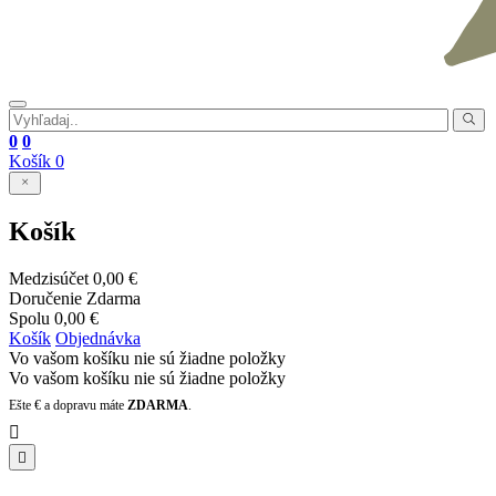
0
0
Košík
0
Košík
Medzisúčet
0,00 €
Doručenie
Zdarma
Spolu
0,00 €
Košík
Objednávka
Vo vašom košíku nie sú žiadne položky
Vo vašom košíku nie sú žiadne položky
Ešte
€ a dopravu máte
ZDARMA
.

