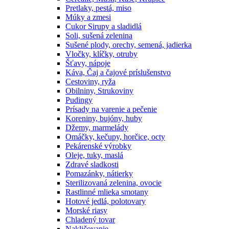
Pretlaky, pestá, miso
Múky a zmesi
Cukor Sirupy a sladidlá
Soli, sušená zelenina
Sušené plody, orechy, semená, jadierka
Vločky, klíčky, otruby
Šťavy, nápoje
Káva, Čaj a čajové príslušenstvo
Cestoviny, ryža
Obilniny, Strukoviny
Pudingy
Prísady na varenie a pečenie
Koreniny, bujóny, huby
Džemy, marmelády
Omáčky, kečupy, horčice, octy
Pekárenské výrobky
Oleje, tuky, maslá
Zdravé sladkosti
Pomazánky, nátierky
Sterilizovaná zelenina, ovocie
Rastlinné mlieka smotany
Hotové jedlá, polotovary
Morské riasy
Chladený tovar
Nakličovanie