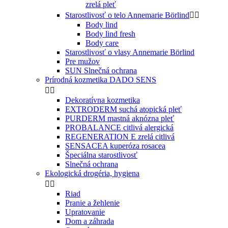
zrelá pleť
Starostlivosť o telo Annemarie Börlind


Body lind
Body lind fresh
Body care
Starostlivosť o vlasy Annemarie Börlind
Pre mužov
SUN Slnečná ochrana
Prírodná kozmetika DADO SENS


Dekoratívna kozmetika
EXTRODERM suchá atopická pleť
PURDERM mastná aknózna pleť
PROBALANCE citlivá alergická
REGENERATION E zrelá citlivá
SENSACEA kuperóza rosacea
Špeciálna starostlivosť
Slnečná ochrana
Ekologická drogéria, hygiena


Riad
Pranie a žehlenie
Upratovanie
Dom a záhrada