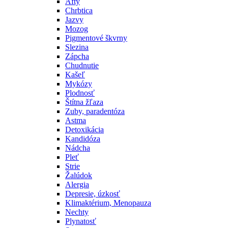
Afty
Chrbtica
Jazvy
Mozog
Pigmentové škvrny
Slezina
Zápcha
Chudnutie
Kašeľ
Mykózy
Plodnosť
Štítna žľaza
Zuby, paradentóza
Astma
Detoxikácia
Kandidóza
Nádcha
Pleť
Strie
Žalúdok
Alergia
Depresie, úzkosť
Klimaktérium, Menopauza
Nechty
Plynatosť