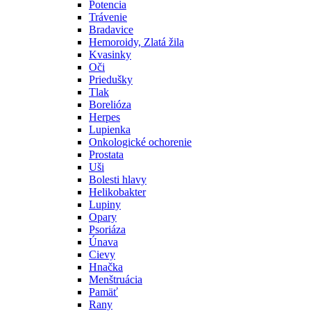
Potencia
Trávenie
Bradavice
Hemoroidy, Zlatá žila
Kvasinky
Oči
Priedušky
Tlak
Borelióza
Herpes
Lupienka
Onkologické ochorenie
Prostata
Uši
Bolesti hlavy
Helikobakter
Lupiny
Opary
Psoriáza
Únava
Cievy
Hnačka
Menštruácia
Pamäť
Rany