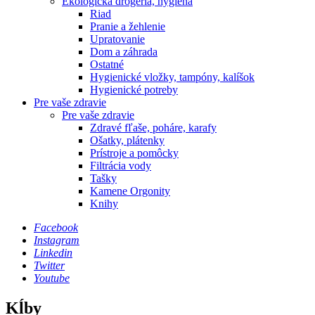
Ekologická drogéria, hygiena
Riad
Pranie a žehlenie
Upratovanie
Dom a záhrada
Ostatné
Hygienické vložky, tampóny, kalíšok
Hygienické potreby
Pre vaše zdravie
Pre vaše zdravie
Zdravé fľaše, poháre, karafy
Ošatky, plátenky
Prístroje a pomôcky
Filtrácia vody
Tašky
Kamene Orgonity
Knihy
Facebook
Instagram
Linkedin
Twitter
Youtube
Kĺby