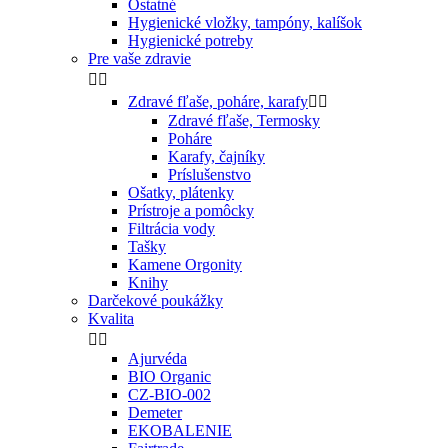
Ostatné
Hygienické vložky, tampóny, kalíšok
Hygienické potreby
Pre vaše zdravie


Zdravé fľaše, poháre, karafy


Zdravé fľaše, Termosky
Poháre
Karafy, čajníky
Príslušenstvo
Ošatky, plátenky
Prístroje a pomôcky
Filtrácia vody
Tašky
Kamene Orgonity
Knihy
Darčekové poukážky
Kvalita


Ajurvéda
BIO Organic
CZ-BIO-002
Demeter
EKOBALENIE