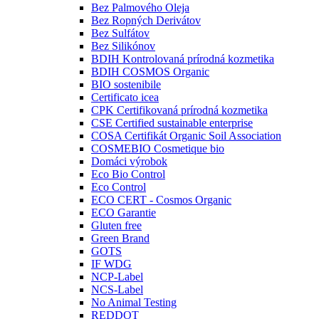
Bez Palmového Oleja
Bez Ropných Derivátov
Bez Sulfátov
Bez Silikónov
BDIH Kontrolovaná prírodná kozmetika
BDIH COSMOS Organic
BIO sostenibile
Certificato icea
CPK Certifikovaná prírodná kozmetika
CSE Certified sustainable enterprise
COSA Certifikát Organic Soil Association
COSMEBIO Cosmetique bio
Domáci výrobok
Eco Bio Control
Eco Control
ECO CERT - Cosmos Organic
ECO Garantie
Gluten free
Green Brand
GOTS
IF WDG
NCP-Label
NCS-Label
No Animal Testing
REDDOT