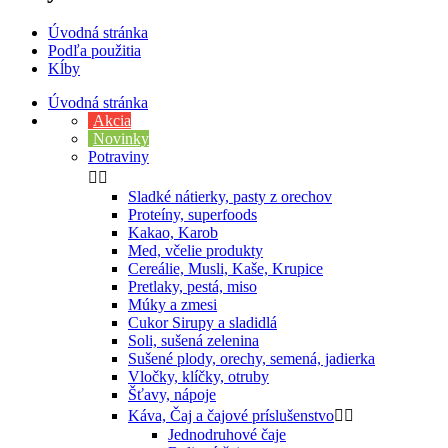
Úvodná stránka
Podľa použitia
Kĺby
Úvodná stránka
Akcia
Novinky
Potraviny


Sladké nátierky, pasty z orechov
Proteíny, superfoods
Kakao, Karob
Med, včelie produkty
Cereálie, Musli, Kaše, Krupice
Pretlaky, pestá, miso
Múky a zmesi
Cukor Sirupy a sladidlá
Soli, sušená zelenina
Sušené plody, orechy, semená, jadierka
Vločky, klíčky, otruby
Šťavy, nápoje
Káva, Čaj a čajové príslušenstvo


Jednodruhové čaje