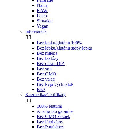
Fairtrade
Natur
RAW
Paleo
Slovakia
Vegan
Intolerancia


Bez lepku/gluténu 100%
Bez lepku/gluténu stopy lepku
Bez mlieka
Bez laktózy
Bez cukru DIA
Bez soli
Bez GMO
Bez vajec
Bez kypricých látok
BIO
Kozmetika/Certifikáty


100% Natural
Austria bio garantie
Bez GMO zložiek
Bez Derivátov
Bez Parabénov