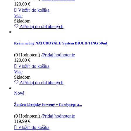
120,00 €

Vložiť do košíka
Viac
Skladom
APridaj do obľúbených
Krém nočný NATUROYALE System BIOLIFTING 50ml
(0 Hodnotení)
/
Pridaj hodnotenie
120,00 €

Vložiť do košíka
Viac
Skladom
APridaj do obľúbených
Nové
Ženšen kórejský červený + Cordyceps a...
(0 Hodnotení)
/
Pridaj hodnotenie
119,99 €

Vložiť do košíka