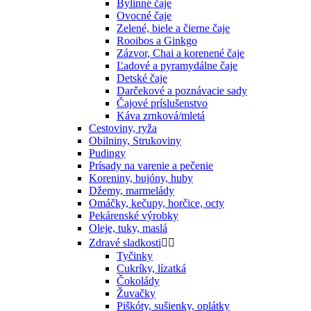
Bylinné čaje
Ovocné čaje
Zelené, biele a čierne čaje
Rooibos a Ginkgo
Zázvor, Chai a korenené čaje
Ľadové a pyramydálne čaje
Detské čaje
Darčekové a poznávacie sady
Čajové príslušenstvo
Káva zrnková/mletá
Cestoviny, ryža
Obilniny, Strukoviny
Pudingy
Prísady na varenie a pečenie
Koreniny, bujóny, huby
Džemy, marmelády
Omáčky, kečupy, horčice, octy
Pekárenské výrobky
Oleje, tuky, maslá
Zdravé sladkosti


Tyčinky
Cukríky, lízatká
Čokolády
Žuvačky
Piškóty, sušienky, oplátky