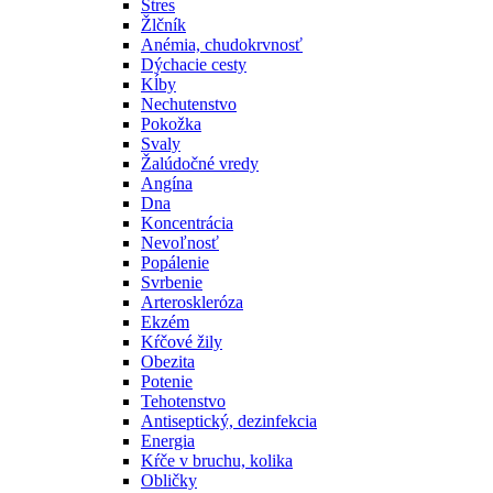
Stres
Žlčník
Anémia, chudokrvnosť
Dýchacie cesty
Kĺby
Nechutenstvo
Pokožka
Svaly
Žalúdočné vredy
Angína
Dna
Koncentrácia
Nevoľnosť
Popálenie
Svrbenie
Arteroskleróza
Ekzém
Kŕčové žily
Obezita
Potenie
Tehotenstvo
Antiseptický, dezinfekcia
Energia
Kŕče v bruchu, kolika
Obličky