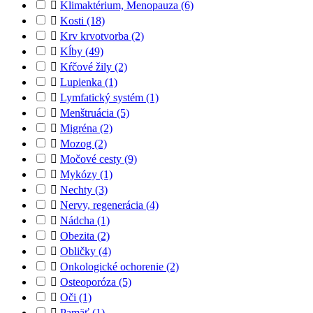

Klimaktérium, Menopauza
(6)

Kosti
(18)

Krv krvotvorba
(2)

Kĺby
(49)

Kŕčové žily
(2)

Lupienka
(1)

Lymfatický systém
(1)

Menštruácia
(5)

Migréna
(2)

Mozog
(2)

Močové cesty
(9)

Mykózy
(1)

Nechty
(3)

Nervy, regenerácia
(4)

Nádcha
(1)

Obezita
(2)

Obličky
(4)

Onkologické ochorenie
(2)

Osteoporóza
(5)

Oči
(1)

Pamäť
(1)