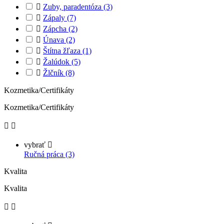

Zuby, paradentóza
(3)

Zápaly
(7)

Zápcha
(2)

Únava
(2)

Štítna žľaza
(1)

Žalúdok
(5)

Žlčník
(8)
Kozmetika/Certifikáty
Kozmetika/Certifikáty


vybrať

Ručná práca (3)
Kvalita
Kvalita

