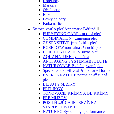
Korektory
Maskary
Očné tiene
Rúže
Lesky na pery
Farba na líca
Starostlivosť o pleť Annemarie Börlind


PURYFYING CARE - mastná pleť
COMBINATION - zmiešaná pleť
ZZ SENSITIVE jemná citliv.pleť
ROSE DEW normálna až suchá pleť
LL REGENERATION suchá pleť
AQUANATURE hydratácia
ANTI-AGING SYSTEM ABSOLUTE
NATUROYALE Biolifting zrelá pleť
Špeciálna Starostlivosť Annemarie Börlind
ENERGYNATURE normálna až suchá
pleť
BEAUTY MASKY
PEELINGY
TÓNOVACIE KRÉMY A BB KRÉMY
PRE MUŽOV
POSILŇUJÚCA INTENZÍVNA
STAROSTLIVOSŤ
NATUNEO System high performance,