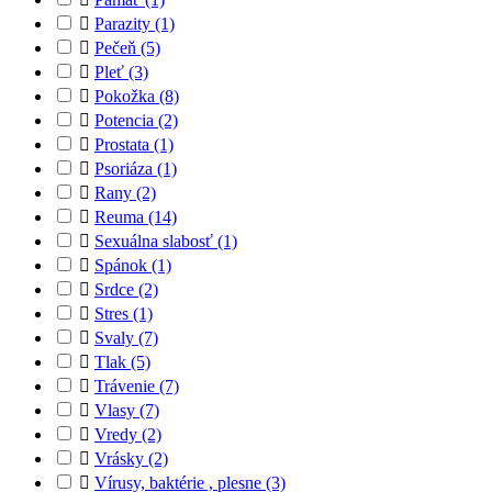

Parazity
(1)

Pečeň
(5)

Pleť
(3)

Pokožka
(8)

Potencia
(2)

Prostata
(1)

Psoriáza
(1)

Rany
(2)

Reuma
(14)

Sexuálna slabosť
(1)

Spánok
(1)

Srdce
(2)

Stres
(1)

Svaly
(7)

Tlak
(5)

Trávenie
(7)

Vlasy
(7)

Vredy
(2)

Vrásky
(2)

Vírusy, baktérie , plesne
(3)