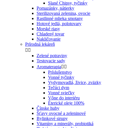
Slané Chipsy, tyčinky
Pomazánky, nátierky
Sterilizovaná zelenina, ovocie
Rastlinné mlieka smotany
Hotové jedlá, polotovary
Morské riasy
Chladený tovar
Nakličovanie
Prírodná lekáreň


Zelené potraviny
Testovacie sady
Aromaterapia


Príslušenstvo
Vonné tyčinky
Vydymovadlá, živice, zväzky
Tečúci dym
Vonné sviečky
Vône do interiéru
Éterické oleje 100%
Čínske huby
Šťavy ovocné a zeleninové
Bylinkové sirupy
Vitamíny a minerály, probiotiká