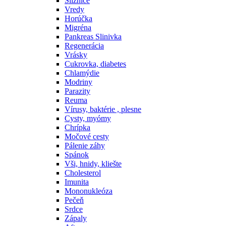
Sliznice
Vredy
Horúčka
Migréna
Pankreas Slinivka
Regenerácia
Vrásky
Cukrovka, diabetes
Chlamýdie
Modriny
Parazity
Reuma
Vírusy, baktérie , plesne
Cysty, myómy
Chrípka
Močové cesty
Pálenie záhy
Spánok
Vši, hnidy, kliešte
Cholesterol
Imunita
Mononukleóza
Pečeň
Srdce
Zápaly