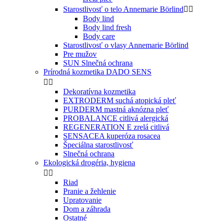
Starostlivosť o telo Annemarie Börlind


Body lind
Body lind fresh
Body care
Starostlivosť o vlasy Annemarie Börlind
Pre mužov
SUN Slnečná ochrana
Prírodná kozmetika DADO SENS


Dekoratívna kozmetika
EXTRODERM suchá atopická pleť
PURDERM mastná aknózna pleť
PROBALANCE citlivá alergická
REGENERATION E zrelá citlivá
SENSACEA kuperóza rosacea
Špeciálna starostlivosť
Slnečná ochrana
Ekologická drogéria, hygiena


Riad
Pranie a žehlenie
Upratovanie
Dom a záhrada
Ostatné