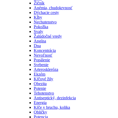
Žlčník
Anémia, chudokrvnosť
Dýchacie cesty
Kĺby
Nechutenstvo
Pokožka
Svaly
Žalúdočné vredy
Angína
Dna
Koncentrácia
Nevoľnosť
Popálenie
Svrbenie
Arteroskleróza
Ekzém
Kŕčové žily
Obezita
Potenie
Tehotenstvo
Antiseptický, dezinfekcia
Energia
Kŕče v bruchu, kolika
Obličky
Potencia