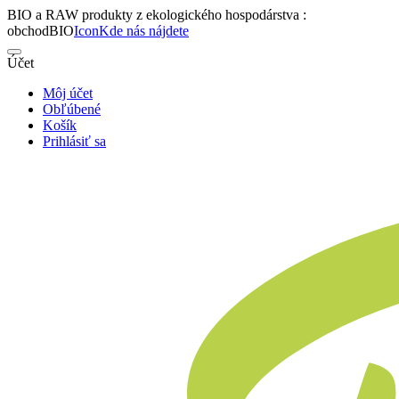
BIO a RAW produkty z ekologického hospodárstva :
obchodBIO
Icon
Kde nás nájdete
Účet
Môj účet
Obľúbené
Košík
Prihlásiť sa