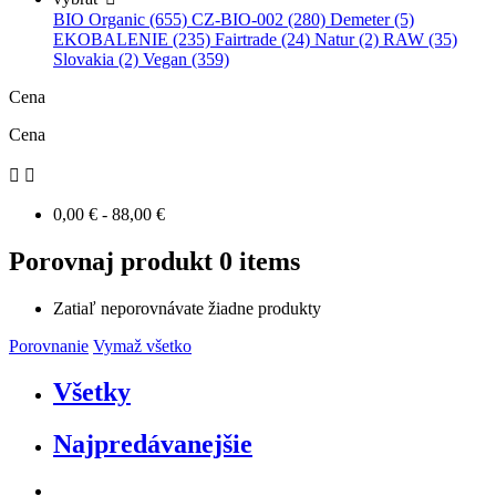
BIO Organic (655)
CZ-BIO-002 (280)
Demeter (5)
EKOBALENIE (235)
Fairtrade (24)
Natur (2)
RAW (35)
Slovakia (2)
Vegan (359)
Cena
Cena


0,00 € - 88,00 €
Porovnaj produkt
0 items
Zatiaľ neporovnávate žiadne produkty
Porovnanie
Vymaž všetko
Všetky
Najpredávanejšie