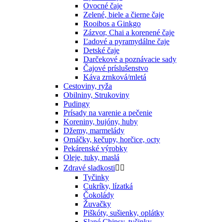
Ovocné čaje
Zelené, biele a čierne čaje
Rooibos a Ginkgo
Zázvor, Chai a korenené čaje
Ľadové a pyramydálne čaje
Detské čaje
Darčekové a poznávacie sady
Čajové príslušenstvo
Káva zrnková/mletá
Cestoviny, ryža
Obilniny, Strukoviny
Pudingy
Prísady na varenie a pečenie
Koreniny, bujóny, huby
Džemy, marmelády
Omáčky, kečupy, horčice, octy
Pekárenské výrobky
Oleje, tuky, maslá
Zdravé sladkosti


Tyčinky
Cukríky, lízatká
Čokolády
Žuvačky
Piškóty, sušienky, oplátky
Slané Chipsy, tyčinky