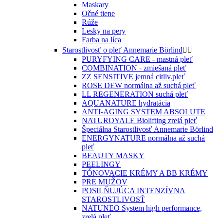
Maskary
Očné tiene
Rúže
Lesky na pery
Farba na líca
Starostlivosť o pleť Annemarie Börlind


PURYFYING CARE - mastná pleť
COMBINATION - zmiešaná pleť
ZZ SENSITIVE jemná citliv.pleť
ROSE DEW normálna až suchá pleť
LL REGENERATION suchá pleť
AQUANATURE hydratácia
ANTI-AGING SYSTEM ABSOLUTE
NATUROYALE Biolifting zrelá pleť
Špeciálna Starostlivosť Annemarie Börlind
ENERGYNATURE normálna až suchá
pleť
BEAUTY MASKY
PEELINGY
TÓNOVACIE KRÉMY A BB KRÉMY
PRE MUŽOV
POSILŇUJÚCA INTENZÍVNA
STAROSTLIVOSŤ
NATUNEO System high performance,
zrelá pleť