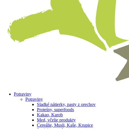
Potraviny
Potraviny
Sladké nátierky, pasty z orechov
Proteíny, superfoods
Kakao, Karob
Med, včelie produkty
Cereálie, Musli, Kaše, Krupice