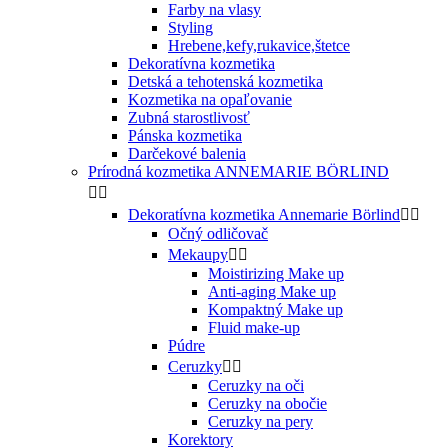
Farby na vlasy
Styling
Hrebene,kefy,rukavice,štetce
Dekoratívna kozmetika
Detská a tehotenská kozmetika
Kozmetika na opaľovanie
Zubná starostlivosť
Pánska kozmetika
Darčekové balenia
Prírodná kozmetika ANNEMARIE BÖRLIND


Dekoratívna kozmetika Annemarie Börlind


Očný odličovač
Mekaupy


Moistirizing Make up
Anti-aging Make up
Kompaktný Make up
Fluid make-up
Púdre
Ceruzky


Ceruzky na oči
Ceruzky na obočie
Ceruzky na pery
Korektory