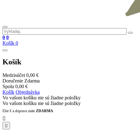
0
0
Košík
0
Košík
Medzisúčet
0,00 €
Doručenie
Zdarma
Spolu
0,00 €
Košík
Objednávka
Vo vašom košíku nie sú žiadne položky
Vo vašom košíku nie sú žiadne položky
Ešte
€ a dopravu máte
ZDARMA
.

