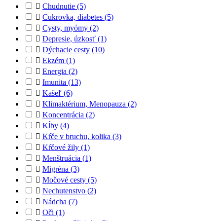

Chudnutie
(5)

Cukrovka, diabetes
(5)

Cysty, myómy
(2)

Depresie, úzkosť
(1)

Dýchacie cesty
(10)

Ekzém
(1)

Energia
(2)

Imunita
(13)

Kašeľ
(6)

Klimaktérium, Menopauza
(2)

Koncentrácia
(2)

Kĺby
(4)

Kŕče v bruchu, kolika
(3)

Kŕčové žily
(1)

Menštruácia
(1)

Migréna
(3)

Močové cesty
(5)

Nechutenstvo
(2)

Nádcha
(7)

Oči
(1)