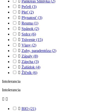

Pankreas Slinivka
(2)

Pečeň
(3)

Pleť
(2)

Plynatosť
(3)

Reuma
(1)

Spánok
(2)

Srdce
(6)

Trávenie
(15)

Vlasy
(2)

Zuby, paradentóza
(2)

Zápaly
(8)

Zápcha
(3)

Žalúdok
(4)

Žlčník
(6)
Intolerancia
Intolerancia



BIO
(21)