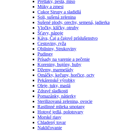
Pretlaky, pestá, miso
Múky a zmesi
Cukor Sirupy a sladidlá
Soli, sušená zelenina
Sušené plody, orechy, semená, jadierka
Vločky, klíčky, otruby
Šťavy, nápoje
Káva, Čaj a čajové príslušenstvo
Cestoviny, ryža
Obilniny, Strukoviny
Pudingy
Prísady na varenie a pečenie
Koreniny, bujóny, huby
Džemy, marmelády
Omáčky, kečupy, horčice, octy
Pekárenské výrobky
Oleje, tuky, maslá
Zdravé sladkosti
Pomazánky, nátierky
Sterilizovaná zelenina, ovocie
Rastlinné mlieka smotany
Hotové jedlá, polotovary
Morské riasy
Chladený tovar
Nakličovanie