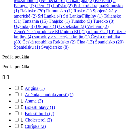
Mozambik (1)
Nemecko (62)
Nikaragua (2)
Pakistan (2)
Paraguaj (3)
Peru (1)
Poľsko (2)
Poľsko/Ukrajina/Rumusko
(1)
Rakúsko (70)
Rumunsko (1)
Rusko (1)
Spojené štáty
americké (2)
Srí Lanka (4)
Srí Lanka/Filipíny (1)
Taliansko
(31)
Tanzania (15)
Thajsko (1)
Tunisko (3)
Turecko (8)
Uganda (3)
Ukrajina (1)
Uzbekistan (3)
Vietnam (2)
Zemědělská produkce EU/mimo EU (1)
mimo EÚ (10)
rôzne
krajiny (4)
suroviny z viacerých krajín (1)
Česká republika
(80)
Česká republika Rakúsko (2)
Čína (13)
Španielsko (20)
Španielsku (1)
Švajčiarsko (8)
Podľa použitia
Podľa použitia



Angína
(1)

Anémia, chudokrvnosť
(1)

Astma
(3)

Bolesti hlavy
(1)

Bolesti hrdla
(2)

Cholesterol
(2)

Chrípka
(2)