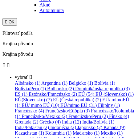
Akné
Autoimunita

OK
Filtrovať podľa
Krajina pôvodu
Krajina pôvodu


vybrať

Albánsko (1)
Argentína (1)
Belgicko (1)
Bolívia (1)
Bolívia/Peru (1)
Bulharsko (2)
Dominikánska republika (3)
ES (1)
Estónsko/Francúzsko (2)
EÚ (54)
EÚ (Slovensko) (1)
EÚ(Slovensko) (7)
EÚ(Česká republika) (2)
EÚ/ mimoEÚ
(1)
EÚ/ mimo EÚ (10)
EÚ/mimo EÚ (31)
Filipíny (1)
Francúzsko (4)
Francúzsko/Etiópia (3)
Francúzsko/Kolumbia
(1)
Francúzsko/Mexiko (2)
Francúzsko/Peru (2)
Fínsko (4)
Grenada (2)
Grécko (4)
India (12)
India/Bolívia (1)
India/Pakistan (2)
Indonézia (2)
Japonsko (2)
Kanada (9)
Kazachstan (1)
Kolumbia (1)
Maďarsko (1)
Mexiko (1)