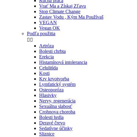
Ručná práca
Vrať Ma a Získaj Zľavu
Stop Climate Change
Zastav Vodu , Kým Ma Používaš
VEGAN
Vegan OK
Podľa použitia


Artróza
Bolesti chrbta
Erekcia
Histamínová intolerancia
Celulitída
Kosti
Krv krvotvorba
Lymfatický systém
Osteoporóza
Hlasivky
Nervy, regenerácia
Sexuálna slabosť
Crohnova choroba
Bolesti hrdla
Deravé črevo
Sedatívne účinky
Sliznice