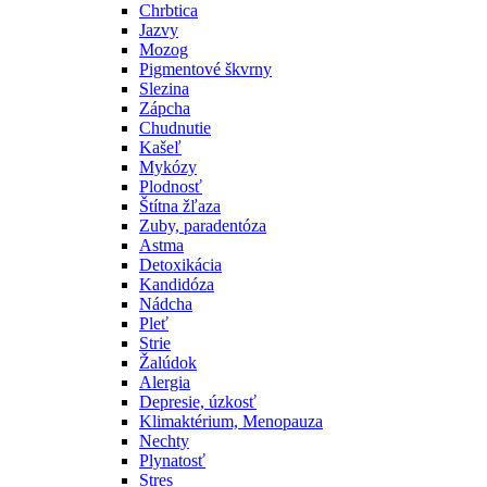
Chrbtica
Jazvy
Mozog
Pigmentové škvrny
Slezina
Zápcha
Chudnutie
Kašeľ
Mykózy
Plodnosť
Štítna žľaza
Zuby, paradentóza
Astma
Detoxikácia
Kandidóza
Nádcha
Pleť
Strie
Žalúdok
Alergia
Depresie, úzkosť
Klimaktérium, Menopauza
Nechty
Plynatosť
Stres