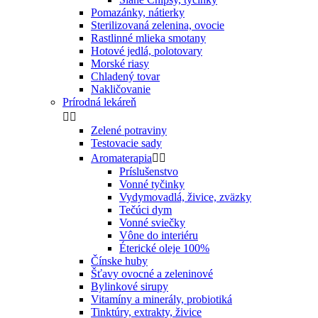
Pomazánky, nátierky
Sterilizovaná zelenina, ovocie
Rastlinné mlieka smotany
Hotové jedlá, polotovary
Morské riasy
Chladený tovar
Nakličovanie
Prírodná lekáreň


Zelené potraviny
Testovacie sady
Aromaterapia


Príslušenstvo
Vonné tyčinky
Vydymovadlá, živice, zväzky
Tečúci dym
Vonné sviečky
Vône do interiéru
Éterické oleje 100%
Čínske huby
Šťavy ovocné a zeleninové
Bylinkové sirupy
Vitamíny a minerály, probiotiká
Tinktúry, extrakty, živice