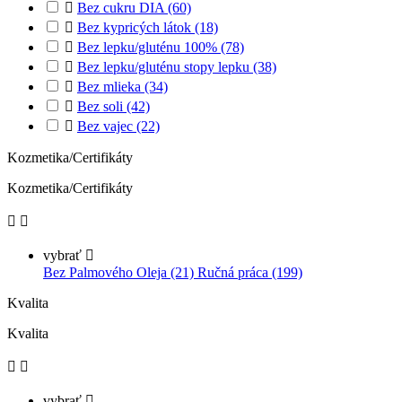

Bez cukru DIA
(60)

Bez kypricých látok
(18)

Bez lepku/gluténu 100%
(78)

Bez lepku/gluténu stopy lepku
(38)

Bez mlieka
(34)

Bez soli
(42)

Bez vajec
(22)
Kozmetika/Certifikáty
Kozmetika/Certifikáty


vybrať

Bez Palmového Oleja (21)
Ručná práca (199)
Kvalita
Kvalita


vybrať
