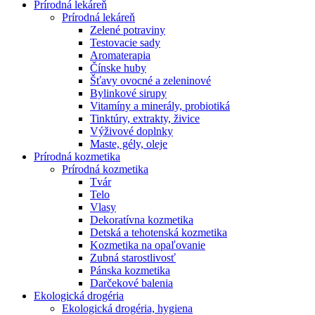
Prírodná lekáreň
Prírodná lekáreň
Zelené potraviny
Testovacie sady
Aromaterapia
Čínske huby
Šťavy ovocné a zeleninové
Bylinkové sirupy
Vitamíny a minerály, probiotiká
Tinktúry, extrakty, živice
Výživové doplnky
Maste, gély, oleje
Prírodná kozmetika
Prírodná kozmetika
Tvár
Telo
Vlasy
Dekoratívna kozmetika
Detská a tehotenská kozmetika
Kozmetika na opaľovanie
Zubná starostlivosť
Pánska kozmetika
Darčekové balenia
Ekologická drogéria
Ekologická drogéria, hygiena