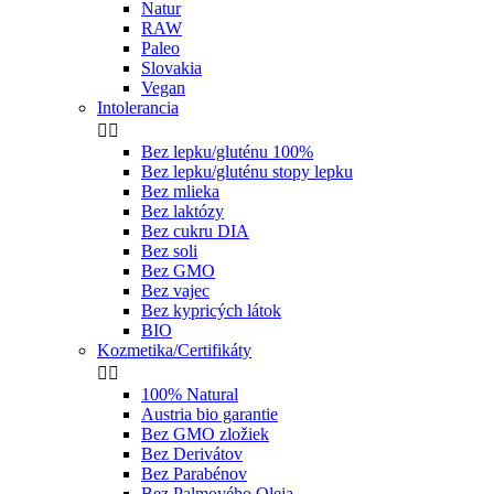
Natur
RAW
Paleo
Slovakia
Vegan
Intolerancia


Bez lepku/gluténu 100%
Bez lepku/gluténu stopy lepku
Bez mlieka
Bez laktózy
Bez cukru DIA
Bez soli
Bez GMO
Bez vajec
Bez kypricých látok
BIO
Kozmetika/Certifikáty


100% Natural
Austria bio garantie
Bez GMO zložiek
Bez Derivátov
Bez Parabénov
Bez Palmového Oleja