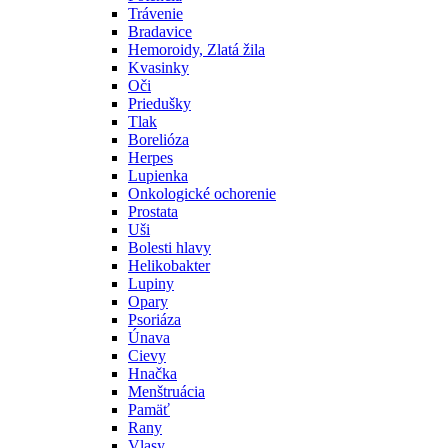
Trávenie
Bradavice
Hemoroidy, Zlatá žila
Kvasinky
Oči
Priedušky
Tlak
Borelióza
Herpes
Lupienka
Onkologické ochorenie
Prostata
Uši
Bolesti hlavy
Helikobakter
Lupiny
Opary
Psoriáza
Únava
Cievy
Hnačka
Menštruácia
Pamäť
Rany
Vlasy