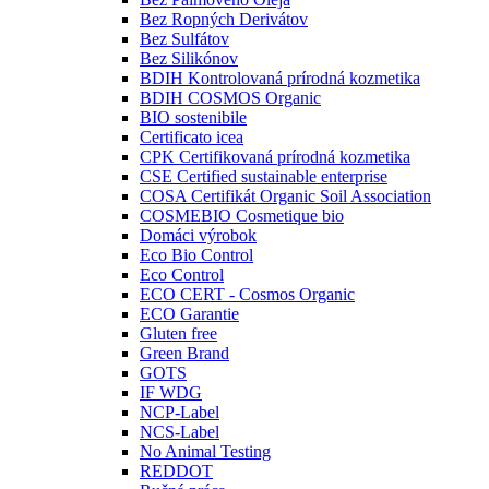
Bez Ropných Derivátov
Bez Sulfátov
Bez Silikónov
BDIH Kontrolovaná prírodná kozmetika
BDIH COSMOS Organic
BIO sostenibile
Certificato icea
CPK Certifikovaná prírodná kozmetika
CSE Certified sustainable enterprise
COSA Certifikát Organic Soil Association
COSMEBIO Cosmetique bio
Domáci výrobok
Eco Bio Control
Eco Control
ECO CERT - Cosmos Organic
ECO Garantie
Gluten free
Green Brand
GOTS
IF WDG
NCP-Label
NCS-Label
No Animal Testing
REDDOT