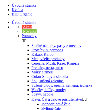
Úvodná stránka
Kvalita
BIO Organic
Úvodná stránka
Akcia
Novinky
Potraviny


Sladké nátierky, pasty z orechov
Proteíny, superfoods
Kakao, Karob
Med, včelie produkty
Cereálie, Musli, Kaše, Krupice
Pretlaky, pestá, miso
Múky a zmesi
Cukor Sirupy a sladidlá
Soli, sušená zelenina
Sušené plody, orechy, semená, jadierka
Vločky, klíčky, otruby
Šťavy, nápoje
Káva, Čaj a čajové príslušenstvo


Jednodruhové čaje
Bylinné čaje