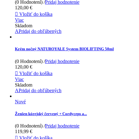
(0 Hodnotení)
/
Pridaj hodnotenie
120,00 €

Vložiť do košíka
Viac
Skladom
APridaj do obľúbených
Krém nočný NATUROYALE System BIOLIFTING 50ml
(0 Hodnotení)
/
Pridaj hodnotenie
120,00 €

Vložiť do košíka
Viac
Skladom
APridaj do obľúbených
Nové
Ženšen kórejský červený + Cordyceps a...
(0 Hodnotení)
/
Pridaj hodnotenie
119,99 €

Vložiť do košíka