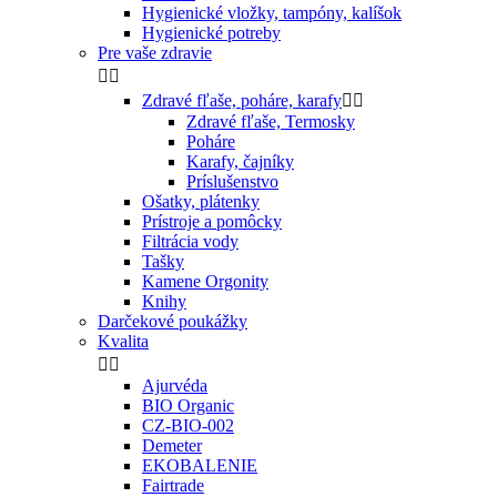
Hygienické vložky, tampóny, kalíšok
Hygienické potreby
Pre vaše zdravie


Zdravé fľaše, poháre, karafy


Zdravé fľaše, Termosky
Poháre
Karafy, čajníky
Príslušenstvo
Ošatky, plátenky
Prístroje a pomôcky
Filtrácia vody
Tašky
Kamene Orgonity
Knihy
Darčekové poukážky
Kvalita


Ajurvéda
BIO Organic
CZ-BIO-002
Demeter
EKOBALENIE
Fairtrade