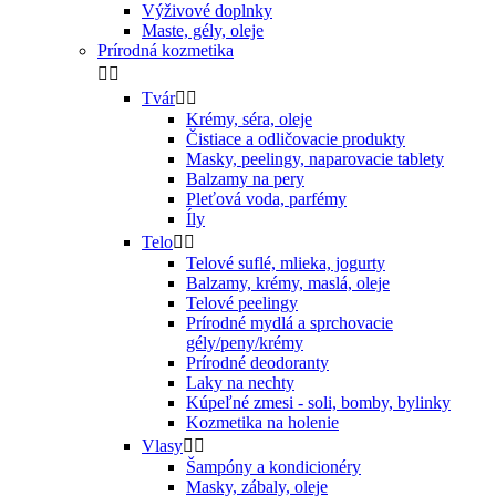
Výživové doplnky
Maste, gély, oleje
Prírodná kozmetika


Tvár


Krémy, séra, oleje
Čistiace a odličovacie produkty
Masky, peelingy, naparovacie tablety
Balzamy na pery
Pleťová voda, parfémy
Íly
Telo


Telové suflé, mlieka, jogurty
Balzamy, krémy, maslá, oleje
Telové peelingy
Prírodné mydlá a sprchovacie
gély/peny/krémy
Prírodné deodoranty
Laky na nechty
Kúpeľné zmesi - soli, bomby, bylinky
Kozmetika na holenie
Vlasy


Šampóny a kondicionéry
Masky, zábaly, oleje