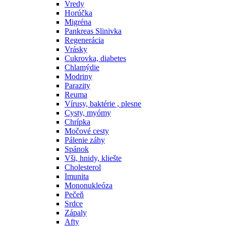
Vredy
Horúčka
Migréna
Pankreas Slinivka
Regenerácia
Vrásky
Cukrovka, diabetes
Chlamýdie
Modriny
Parazity
Reuma
Vírusy, baktérie , plesne
Cysty, myómy
Chrípka
Močové cesty
Pálenie záhy
Spánok
Vši, hnidy, kliešte
Cholesterol
Imunita
Mononukleóza
Pečeň
Srdce
Zápaly
Afty