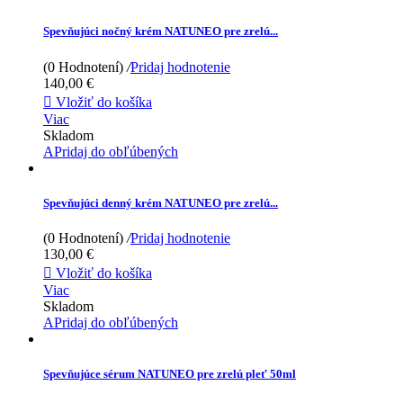
Spevňujúci nočný krém NATUNEO pre zrelú...
(0 Hodnotení)
/
Pridaj hodnotenie
140,00 €

Vložiť do košíka
Viac
Skladom
APridaj do obľúbených
Spevňujúci denný krém NATUNEO pre zrelú...
(0 Hodnotení)
/
Pridaj hodnotenie
130,00 €

Vložiť do košíka
Viac
Skladom
APridaj do obľúbených
Spevňujúce sérum NATUNEO pre zrelú pleť 50ml