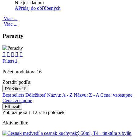
Nie je skladom
APridaj do obľúbených
Viac ...
Viac ...
Parazity





Filters

Počet produktov: 16
Zoradiť podľa:
Dôležitosť

Best sellers
Dôležitosť
Názvu: A - Z
Názvu: Z - A
Cena: vzostupne
Cena: zostupne
Filtrovať
Zobrazuje sa 1-12 z 16 položiek
Aktívne filtre