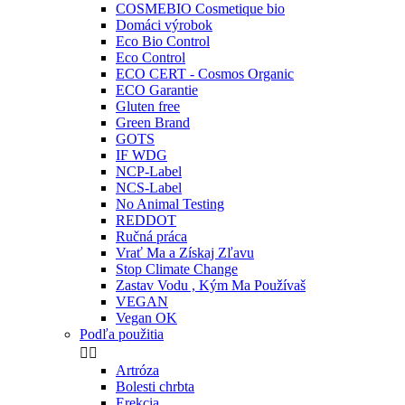
COSMEBIO Cosmetique bio
Domáci výrobok
Eco Bio Control
Eco Control
ECO CERT - Cosmos Organic
ECO Garantie
Gluten free
Green Brand
GOTS
IF WDG
NCP-Label
NCS-Label
No Animal Testing
REDDOT
Ručná práca
Vrať Ma a Získaj Zľavu
Stop Climate Change
Zastav Vodu , Kým Ma Používaš
VEGAN
Vegan OK
Podľa použitia


Artróza
Bolesti chrbta
Erekcia