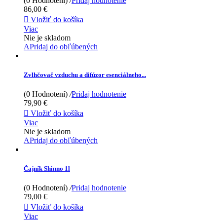
(0 Hodnotení)
/
Pridaj hodnotenie
86,00 €

Vložiť do košíka
Viac
Nie je skladom
APridaj do obľúbených
Zvlhčovač vzduchu a difúzor esenciálneho...
(0 Hodnotení)
/
Pridaj hodnotenie
79,90 €

Vložiť do košíka
Viac
Nie je skladom
APridaj do obľúbených
Čajník Shinno 1l
(0 Hodnotení)
/
Pridaj hodnotenie
79,00 €

Vložiť do košíka
Viac