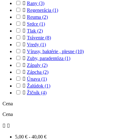

Rany
(3)

Regenerácia
(1)

Reuma
(2)

Srdce
(1)

Tlak
(2)

Trávenie
(8)

Vredy
(1)

Vírusy, baktérie , plesne
(10)

Zuby, paradentóza
(1)

Zápaly
(2)

Zápcha
(2)

Únava
(1)

Žalúdok
(1)

Žlčník
(4)
Cena
Cena


5,00 € - 40,00 €