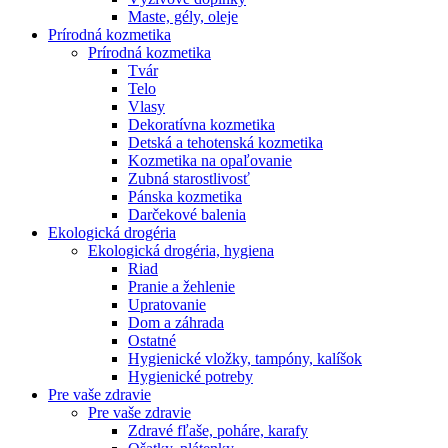
Maste, gély, oleje
Prírodná kozmetika
Prírodná kozmetika
Tvár
Telo
Vlasy
Dekoratívna kozmetika
Detská a tehotenská kozmetika
Kozmetika na opaľovanie
Zubná starostlivosť
Pánska kozmetika
Darčekové balenia
Ekologická drogéria
Ekologická drogéria, hygiena
Riad
Pranie a žehlenie
Upratovanie
Dom a záhrada
Ostatné
Hygienické vložky, tampóny, kalíšok
Hygienické potreby
Pre vaše zdravie
Pre vaše zdravie
Zdravé fľaše, poháre, karafy