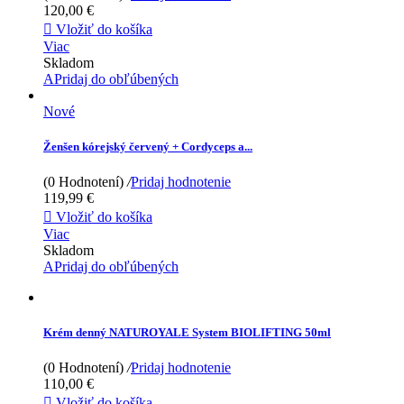
120,00 €

Vložiť do košíka
Viac
Skladom
APridaj do obľúbených
Nové
Ženšen kórejský červený + Cordyceps a...
(0 Hodnotení)
/
Pridaj hodnotenie
119,99 €

Vložiť do košíka
Viac
Skladom
APridaj do obľúbených
Krém denný NATUROYALE System BIOLIFTING 50ml
(0 Hodnotení)
/
Pridaj hodnotenie
110,00 €

Vložiť do košíka