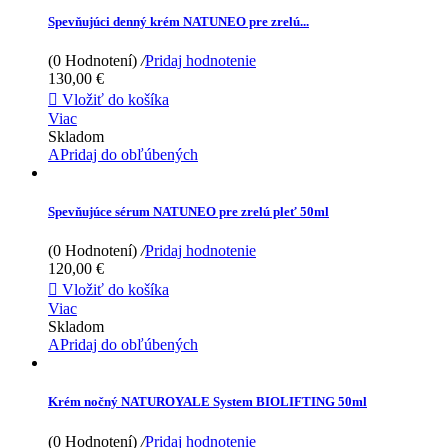
Spevňujúci denný krém NATUNEO pre zrelú...
(0 Hodnotení)
/
Pridaj hodnotenie
130,00 €

Vložiť do košíka
Viac
Skladom
APridaj do obľúbených
Spevňujúce sérum NATUNEO pre zrelú pleť 50ml
(0 Hodnotení)
/
Pridaj hodnotenie
120,00 €

Vložiť do košíka
Viac
Skladom
APridaj do obľúbených
Krém nočný NATUROYALE System BIOLIFTING 50ml
(0 Hodnotení)
/
Pridaj hodnotenie