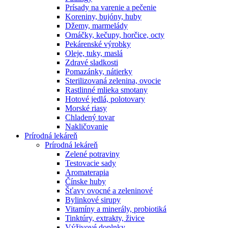
Prísady na varenie a pečenie
Koreniny, bujóny, huby
Džemy, marmelády
Omáčky, kečupy, horčice, octy
Pekárenské výrobky
Oleje, tuky, maslá
Zdravé sladkosti
Pomazánky, nátierky
Sterilizovaná zelenina, ovocie
Rastlinné mlieka smotany
Hotové jedlá, polotovary
Morské riasy
Chladený tovar
Nakličovanie
Prírodná lekáreň
Prírodná lekáreň
Zelené potraviny
Testovacie sady
Aromaterapia
Čínske huby
Šťavy ovocné a zeleninové
Bylinkové sirupy
Vitamíny a minerály, probiotiká
Tinktúry, extrakty, živice
Výživové doplnky