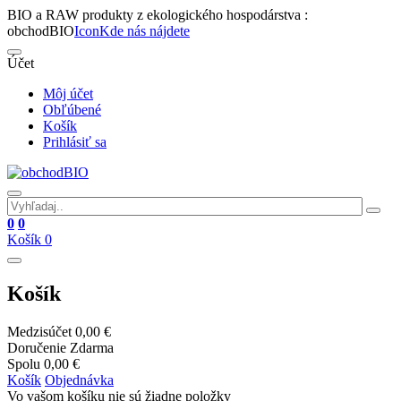
BIO a RAW produkty z ekologického hospodárstva :
obchodBIO
Icon
Kde nás nájdete
Účet
Môj účet
Obľúbené
Košík
Prihlásiť sa
0
0
Košík
0
Košík
Medzisúčet
0,00 €
Doručenie
Zdarma
Spolu
0,00 €
Košík
Objednávka
Vo vašom košíku nie sú žiadne položky