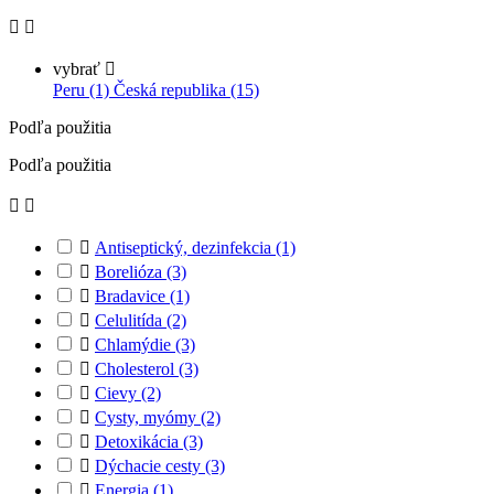


vybrať

Peru (1)
Česká republika (15)
Podľa použitia
Podľa použitia



Antiseptický, dezinfekcia
(1)

Borelióza
(3)

Bradavice
(1)

Celulitída
(2)

Chlamýdie
(3)

Cholesterol
(3)

Cievy
(2)

Cysty, myómy
(2)

Detoxikácia
(3)

Dýchacie cesty
(3)

Energia
(1)