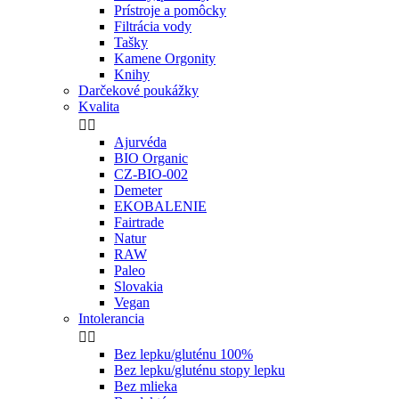
Prístroje a pomôcky
Filtrácia vody
Tašky
Kamene Orgonity
Knihy
Darčekové poukážky
Kvalita


Ajurvéda
BIO Organic
CZ-BIO-002
Demeter
EKOBALENIE
Fairtrade
Natur
RAW
Paleo
Slovakia
Vegan
Intolerancia


Bez lepku/gluténu 100%
Bez lepku/gluténu stopy lepku
Bez mlieka