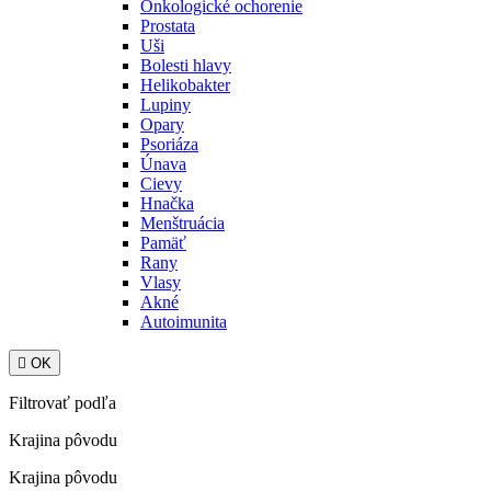
Onkologické ochorenie
Prostata
Uši
Bolesti hlavy
Helikobakter
Lupiny
Opary
Psoriáza
Únava
Cievy
Hnačka
Menštruácia
Pamäť
Rany
Vlasy
Akné
Autoimunita

OK
Filtrovať podľa
Krajina pôvodu
Krajina pôvodu