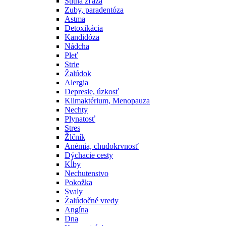
Štítna žľaza
Zuby, paradentóza
Astma
Detoxikácia
Kandidóza
Nádcha
Pleť
Strie
Žalúdok
Alergia
Depresie, úzkosť
Klimaktérium, Menopauza
Nechty
Plynatosť
Stres
Žlčník
Anémia, chudokrvnosť
Dýchacie cesty
Kĺby
Nechutenstvo
Pokožka
Svaly
Žalúdočné vredy
Angína
Dna