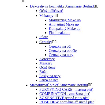


Dekoratívna kozmetika Annemarie Börlind


Očný odličovač
Mekaupy


Moistirizing Make up
Anti-aging Make up
Kompaktný Make up
Fluid make-up
Púdre
Ceruzky


Ceruzky na oči
Ceruzky na obočie
Ceruzky na pery
Korektory
Maskary
Očné tiene
Rúže
Lesky na pery
Farba na líca
Starostlivosť o pleť Annemarie Börlind


PURYFYING CARE - mastná pleť
COMBINATION - zmiešaná pleť
ZZ SENSITIVE jemná citliv.pleť
ROSE DEW normálna až suchá pleť