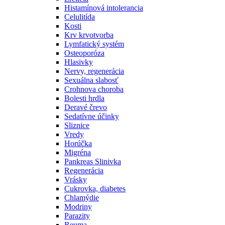
Histamínová intolerancia
Celulitída
Kosti
Krv krvotvorba
Lymfatický systém
Osteoporóza
Hlasivky
Nervy, regenerácia
Sexuálna slabosť
Crohnova choroba
Bolesti hrdla
Deravé črevo
Sedatívne účinky
Sliznice
Vredy
Horúčka
Migréna
Pankreas Slinivka
Regenerácia
Vrásky
Cukrovka, diabetes
Chlamýdie
Modriny
Parazity
Reuma