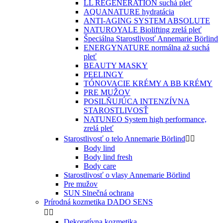
LL REGENERATION suchá pleť
AQUANATURE hydratácia
ANTI-AGING SYSTEM ABSOLUTE
NATUROYALE Biolifting zrelá pleť
Špeciálna Starostlivosť Annemarie Börlind
ENERGYNATURE normálna až suchá
pleť
BEAUTY MASKY
PEELINGY
TÓNOVACIE KRÉMY A BB KRÉMY
PRE MUŽOV
POSILŇUJÚCA INTENZÍVNA
STAROSTLIVOSŤ
NATUNEO System high performance,
zrelá pleť
Starostlivosť o telo Annemarie Börlind


Body lind
Body lind fresh
Body care
Starostlivosť o vlasy Annemarie Börlind
Pre mužov
SUN Slnečná ochrana
Prírodná kozmetika DADO SENS


Dekoratívna kozmetika