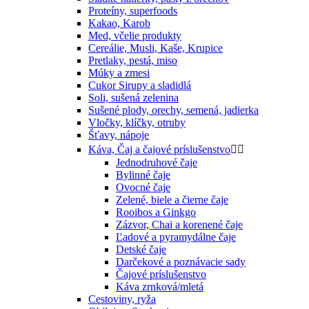
Proteíny, superfoods
Kakao, Karob
Med, včelie produkty
Cereálie, Musli, Kaše, Krupice
Pretlaky, pestá, miso
Múky a zmesi
Cukor Sirupy a sladidlá
Soli, sušená zelenina
Sušené plody, orechy, semená, jadierka
Vločky, klíčky, otruby
Šťavy, nápoje
Káva, Čaj a čajové príslušenstvo


Jednodruhové čaje
Bylinné čaje
Ovocné čaje
Zelené, biele a čierne čaje
Rooibos a Ginkgo
Zázvor, Chai a korenené čaje
Ľadové a pyramydálne čaje
Detské čaje
Darčekové a poznávacie sady
Čajové príslušenstvo
Káva zrnková/mletá
Cestoviny, ryža