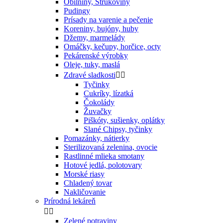
Obilniny, Strukoviny
Pudingy
Prísady na varenie a pečenie
Koreniny, bujóny, huby
Džemy, marmelády
Omáčky, kečupy, horčice, octy
Pekárenské výrobky
Oleje, tuky, maslá
Zdravé sladkosti


Tyčinky
Cukríky, lízatká
Čokolády
Žuvačky
Piškóty, sušienky, oplátky
Slané Chipsy, tyčinky
Pomazánky, nátierky
Sterilizovaná zelenina, ovocie
Rastlinné mlieka smotany
Hotové jedlá, polotovary
Morské riasy
Chladený tovar
Nakličovanie
Prírodná lekáreň


Zelené potraviny