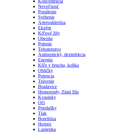
Koncentrácia
Nevoľnosť
Popálenie
Svrbenie
Arteroskleróza
Ekzém
Kŕčové žily
Obezita
Potenie
Tehotenstvo
Antiseptický, dezinfekcia
Energia
Kŕče v bruchu, kolika
Obličky
Potencia
Trávenie
Bradavice
Hemoroidy, Zlatá žila
Kvasinky
Oči
Priedušky
Tlak
Borelióza
Herpes
Lupienka