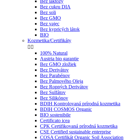
Bez laktózy
Bez cukru DIA
Bez soli
Bez GMO
Bez vajec
Bez kypricých látok
BIO
Kozmetika/Certifikáty


100% Natural
Austria bio garantie
Bez GMO zložiek
Bez Derivátov
Bez Parabénov
Bez Palmového Oleja
Bez Ropných Derivátov
Bez Sulfátov
Bez Silikónov
BDIH Kontrolovaná prírodná kozmetika
BDIH COSMOS Organic
BIO sostenibile
Certificato icea
CPK Certifikovaná prírodná kozmetika
CSE Certified sustainable enterprise
COSA Certifikát Organic Soil Association