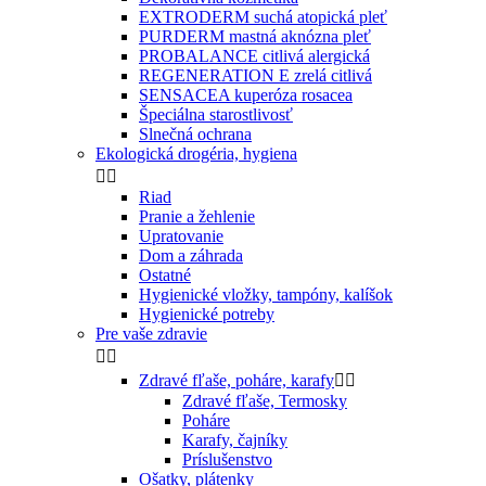
EXTRODERM suchá atopická pleť
PURDERM mastná aknózna pleť
PROBALANCE citlivá alergická
REGENERATION E zrelá citlivá
SENSACEA kuperóza rosacea
Špeciálna starostlivosť
Slnečná ochrana
Ekologická drogéria, hygiena


Riad
Pranie a žehlenie
Upratovanie
Dom a záhrada
Ostatné
Hygienické vložky, tampóny, kalíšok
Hygienické potreby
Pre vaše zdravie


Zdravé fľaše, poháre, karafy


Zdravé fľaše, Termosky
Poháre
Karafy, čajníky
Príslušenstvo
Ošatky, plátenky