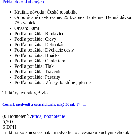
Pridaj do obľúbených
Krajina pôvodu:
Česká republika
Odporúčané davkovanie:
25 kvapiek 3x denne. Denná dávka
75 kvapiek.
Obsah:
50ml
Podľa použitia:
Bradavice
Podľa použitia:
Cievy
Podľa použitia:
Detoxikácia
Podľa použitia:
Dýchacie cesty
Podľa použitia:
Hnačka
Podľa použitia:
Cholesterol
Podľa použitia:
Tlak
Podľa použitia:
Trávenie
Podľa použitia:
Parazity
Podľa použitia:
Vírusy, baktérie , plesne
Tinktúry, extrakty, živice
Cesnak medvedí a cesnak kuchynský 50ml, T4 -...
(0 Hodnotení)
/
Pridaj hodnotenie
5,70 €
S DPH
Tinktúra zo zmesi cesnaku medvedieho a cesnaku kuchynského ak