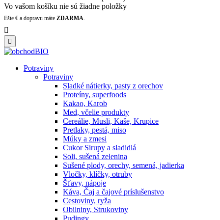
Vo vašom košíku nie sú žiadne položky
Ešte
€ a dopravu máte
ZDARMA
.


Potraviny
Potraviny
Sladké nátierky, pasty z orechov
Proteíny, superfoods
Kakao, Karob
Med, včelie produkty
Cereálie, Musli, Kaše, Krupice
Pretlaky, pestá, miso
Múky a zmesi
Cukor Sirupy a sladidlá
Soli, sušená zelenina
Sušené plody, orechy, semená, jadierka
Vločky, klíčky, otruby
Šťavy, nápoje
Káva, Čaj a čajové príslušenstvo
Cestoviny, ryža
Obilniny, Strukoviny
Pudingy