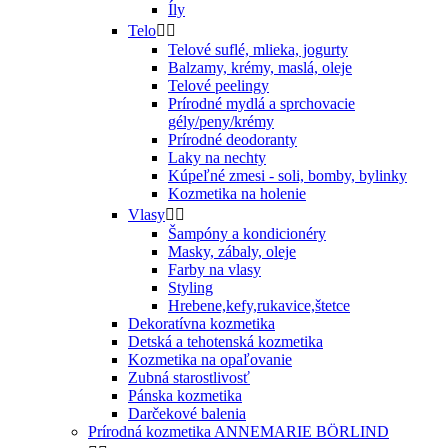
Íly
Telo


Telové suflé, mlieka, jogurty
Balzamy, krémy, maslá, oleje
Telové peelingy
Prírodné mydlá a sprchovacie
gély/peny/krémy
Prírodné deodoranty
Laky na nechty
Kúpeľné zmesi - soli, bomby, bylinky
Kozmetika na holenie
Vlasy


Šampóny a kondicionéry
Masky, zábaly, oleje
Farby na vlasy
Styling
Hrebene,kefy,rukavice,štetce
Dekoratívna kozmetika
Detská a tehotenská kozmetika
Kozmetika na opaľovanie
Zubná starostlivosť
Pánska kozmetika
Darčekové balenia
Prírodná kozmetika ANNEMARIE BÖRLIND