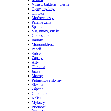
Vírusy, baktérie , plesne
Cysty, myómy
Chrípka
Močové cesty
Pálenie záhy
Spánok
Vši, hnidy, kliešte
Cholesterol
Imunita
Mononukleóza
Pečeň
Srdce
Zápaly
Afty
Chrbtica
Jazvy
Mozog
Pigmentové škvrny
Slezina
Zápcha
Chudnutie
Kašeľ
Mykózy
Plodnosť