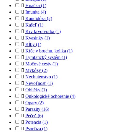

Hnačka
(1)

Imunita
(4)

Kandidóza
(2)

Kašeľ
(1)

Krv krvotvorba
(1)

Kvasinky
(1)

Kĺby
(1)

Kŕče v bruchu, kolika
(1)

Lymfatický systém
(1)

Močové cesty
(1)

Mykózy
(2)

Nechutenstvo
(1)

Nevoľnosť
(1)

Obličky
(1)

Onkologické ochorenie
(4)

Opary
(2)

Parazity
(16)

Pečeň
(6)

Potencia
(1)

Psoriáza
(1)