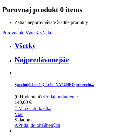
Porovnaj produkt
0 items
Zatiaľ neporovnávate žiadne produkty
Porovnanie
Vymaž všetko
Všetky
Najpredávanejšie
Spevňujúci nočný krém NATUNEO pre zrelú...
(0 Hodnotení)
/
Pridaj hodnotenie
140,00 €

Vložiť do košíka
Viac
Skladom
APridaj do obľúbených