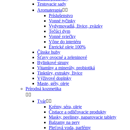
Testovacie sady
Aromaterapia


Príslušenstvo
Vonné tyčinky
Vydymovadlá, živice, zväzky
Tečúci dym
Vonné sviečky
Vône do interiéru
Éterické oleje 100%
Čínske huby
Šťavy ovocné a zeleninové
Bylinkové sirupy
Vitamíny a minerály, probiotiká
Tinktúry, extrakty, živice
Výživové doplnky
Maste, gély, oleje
Prírodná kozmetika


Tvár


Krémy, séra, oleje
Čistiace a odličovacie produkty
Masky, peelingy, naparovacie tablety
Balzamy na pery
Pleťová voda, parfémy