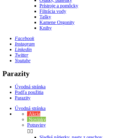
Ošatky, plátenky
Prístroje a pomôcky
Filtrácia vody
Tašky
Kamene Orgonity
Knihy
Facebook
Instagram
Linkedin
Twitter
Youtube
Parazity
Úvodná stránka
Podľa použitia
Parazity
Úvodná stránka
Akcia
Novinky
Potraviny


Sladké nátierky, pasty z orechov