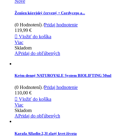
Nové
Ženšen kórejský červený + Cordyceps a...
(0 Hodnotení)
/
Pridaj hodnotenie
119,99 €

Vložiť do košíka
Viac
Skladom
APridaj do obľúbených
Krém denný NATUROYALE System BIOLIFTING 50ml
(0 Hodnotení)
/
Pridaj hodnotenie
110,00 €

Vložiť do košíka
Viac
Skladom
APridaj do obľúbených
Karafa Alladin 2,3l zlatý kvet života