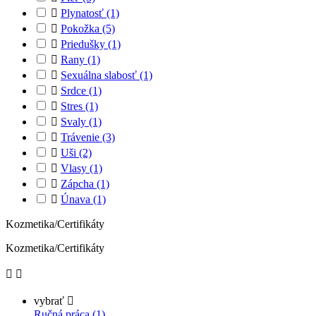

Plynatosť
(1)

Pokožka
(5)

Priedušky
(1)

Rany
(1)

Sexuálna slabosť
(1)

Srdce
(1)

Stres
(1)

Svaly
(1)

Trávenie
(3)

Uši
(2)

Vlasy
(1)

Zápcha
(1)

Únava
(1)
Kozmetika/Certifikáty
Kozmetika/Certifikáty


vybrať

Ručná práca (1)