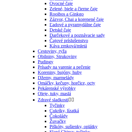
Ovocné čaje
Zelené, biele a čierne čaje
Rooibos a Ginkgo
Zázvor, Chai a korenené čaje
Ľadové a pyramydálne čaje
Detské čaje
Darčekové a poznávacie sady
Čajové príslušenstvo
Káva zrnková/mletá
Cestoviny, ryža
Obilniny, Strukoviny
Pudingy
Prísady na varenie a pečenie
Koreniny, bujóny, huby
Džemy, marmelády
Omáčky, kečupy, horčice, octy
Pekárenské výrobky
Oleje, tuky, maslá
Zdravé sladkosti


Tyčinky
Cukríky, lízatká
Čokolády
Žuvačky
Piškóty, sušienky, oplátky
Slané Chipsy, tyčinky