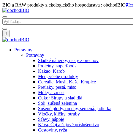
BIO a RAW produkty z ekologického hospodárstva : obchodBIO
Ic

Potraviny
Potraviny
Sladké nátierky, pasty z orechov
Proteíny, superfoods
Kakao, Karob
Med, včelie produkty
Cereálie, Musli, Kaše, Krupice
Pretlaky, pestá, miso
Múky a zmesi
Cukor Sirupy a sladidlá
Soli, sušená zelenina
Sušené plody, orechy, semená, jadierka
Vločky, klíčky, otruby
Šťavy, nápoje
Káva, Čaj a čajové príslušenstvo
Cestoviny, ryža