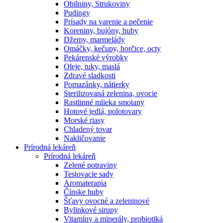
Obilniny, Strukoviny
Pudingy
Prísady na varenie a pečenie
Koreniny, bujóny, huby
Džemy, marmelády
Omáčky, kečupy, horčice, octy
Pekárenské výrobky
Oleje, tuky, maslá
Zdravé sladkosti
Pomazánky, nátierky
Sterilizovaná zelenina, ovocie
Rastlinné mlieka smotany
Hotové jedlá, polotovary
Morské riasy
Chladený tovar
Nakličovanie
Prírodná lekáreň
Prírodná lekáreň
Zelené potraviny
Testovacie sady
Aromaterapia
Čínske huby
Šťavy ovocné a zeleninové
Bylinkové sirupy
Vitamíny a minerály, probiotiká