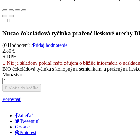


Nucao čokoládová tyčinka pražené lieskové orechy B
(0 Hodnotení)
/
Pridaj hodnotenie
2,80 €
S DPH

Nie je skladom, pokiaľ máte záujem o bližšie informácie o naskladn
BIO čokoládová tyčinka s konopnými semienkami a praženými liesk
Množstvo

Vložiť do košíka
Porovnať
Zdieľať
Tweetnuť
Google+
Pinterest