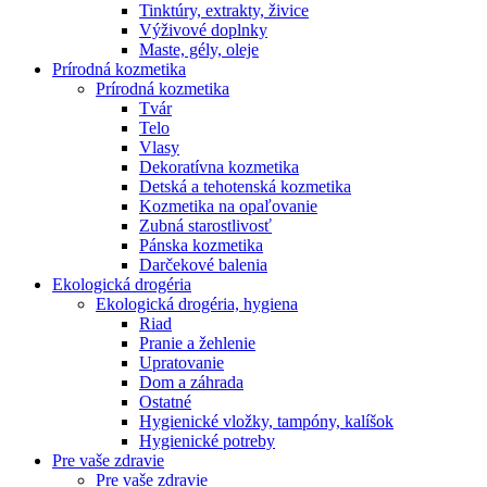
Tinktúry, extrakty, živice
Výživové doplnky
Maste, gély, oleje
Prírodná kozmetika
Prírodná kozmetika
Tvár
Telo
Vlasy
Dekoratívna kozmetika
Detská a tehotenská kozmetika
Kozmetika na opaľovanie
Zubná starostlivosť
Pánska kozmetika
Darčekové balenia
Ekologická drogéria
Ekologická drogéria, hygiena
Riad
Pranie a žehlenie
Upratovanie
Dom a záhrada
Ostatné
Hygienické vložky, tampóny, kalíšok
Hygienické potreby
Pre vaše zdravie
Pre vaše zdravie