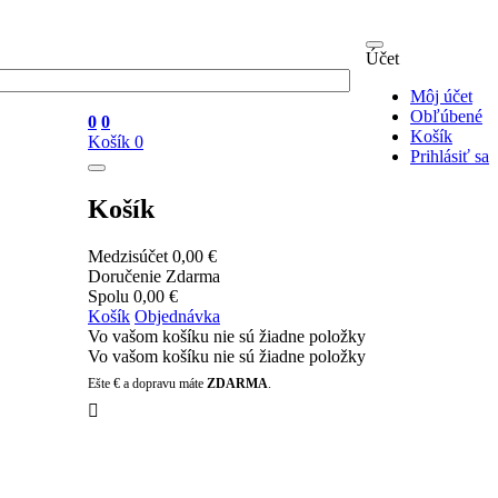
Účet
Môj účet
Obľúbené
0
0
Košík
Košík
0
Prihlásiť sa
Košík
Medzisúčet
0,00 €
Doručenie
Zdarma
Spolu
0,00 €
Košík
Objednávka
Vo vašom košíku nie sú žiadne položky
Vo vašom košíku nie sú žiadne položky
Ešte
€ a dopravu máte
ZDARMA
.
