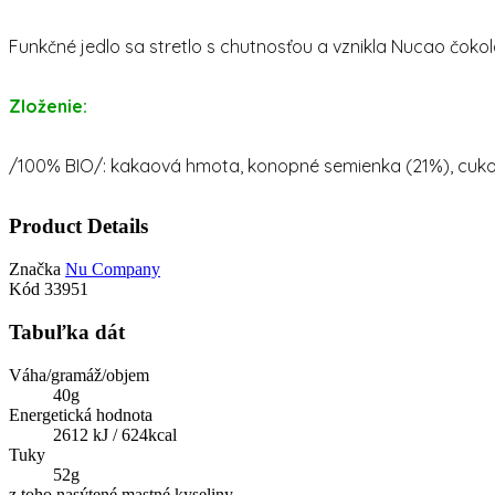
Funkčné jedlo sa stretlo s chutnosťou a vznikla Nucao čoko
Zloženie:
/100% BIO/: kakaová hmota, konopné semienka (21%), cuko
Product Details
Značka
Nu Company
Kód
33951
Tabuľka dát
Váha/gramáž/objem
40g
Energetická hodnota
2612 kJ / 624kcal
Tuky
52g
z toho nasýtené mastné kyseliny