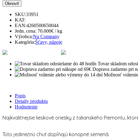
SKU:
33951
KAT:
EAN:
4260500650044
Jedn. cena:
70.000€ / kg
Výrobca:
Nu Company
Kategória:
Šťavy, nápoje
Tovar skladom odos
Doprava zadarmo pri n
Možnosť vrátenie
Popis
Detaily produktu
Hodnotenie
Najkvalitnejšie lieskové oriešky z talianskeho Piemontu, ktor
Túto jedinečnú chuť dopĺňajú konopné semená.