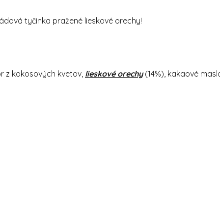
ládová tyčinka pražené lieskové orechy!
r z kokosových kvetov,
lieskové orechy
(14%), kakaové masl