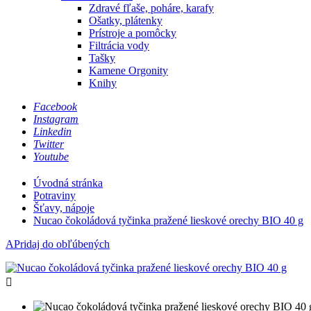
Zdravé fľaše, poháre, karafy
Ošatky, plátenky
Prístroje a pomôcky
Filtrácia vody
Tašky
Kamene Orgonity
Knihy
Facebook
Instagram
Linkedin
Twitter
Youtube
Úvodná stránka
Potraviny
Šťavy, nápoje
Nucao čokoládová tyčinka pražené lieskové orechy BIO 40 g
APridaj do obľúbených
