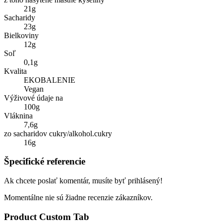
21g
Sacharidy
23g
Bielkoviny
12g
Soľ
0,1g
Kvalita
EKOBALENIE
Vegan
Výživové údaje na
100g
Vláknina
7,6g
zo sacharidov cukry/alkohol.cukry
16g
Špecifické referencie
Ak chcete poslať komentár, musíte byť prihlásený!
Momentálne nie sú žiadne recenzie zákazníkov.
Product Custom Tab