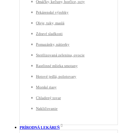
Omáčky, kečupy, horčice, octy
Pekárenské výrobky
Oleje, tuky, maslá
Zdravé sladkosti
Pomazánky, nátierky
Sterilizovaná zelenina, ovocie
Rastlinné mlieka smotany
Hotové jedlá, polotovary
Morské riasy
Chladený tovar
Nakličovanie
PRÍRODNÁ LEKÁREŇ