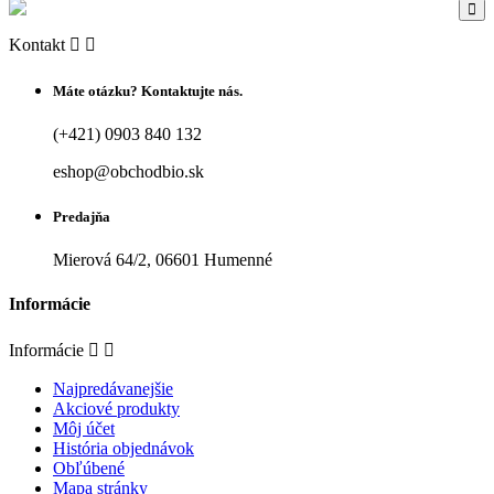
Kontakt


Máte otázku? Kontaktujte nás.
(+421) 0903 840 132
eshop@obchodbio.sk
Predajňa
Mierová 64/2, 06601 Humenné
Informácie
Informácie


Najpredávanejšie
Akciové produkty
Môj účet
História objednávok
Obľúbené
Mapa stránky