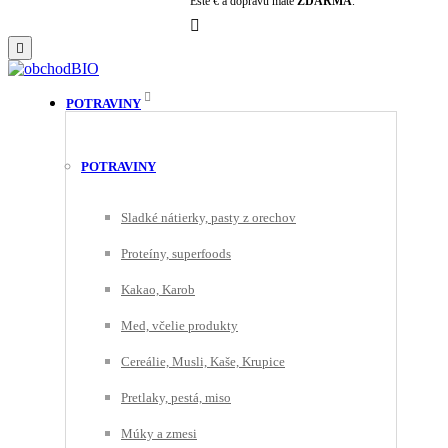
Ešte
€ a dopravu máte
ZDARMA
.


POTRAVINY
POTRAVINY
Sladké nátierky, pasty z orechov
Proteíny, superfoods
Kakao, Karob
Med, včelie produkty
Cereálie, Musli, Kaše, Krupice
Pretlaky, pestá, miso
Múky a zmesi