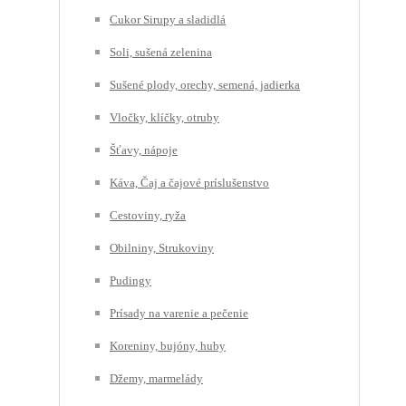
Cukor Sirupy a sladidlá
Soli, sušená zelenina
Sušené plody, orechy, semená, jadierka
Vločky, klíčky, otruby
Šťavy, nápoje
Káva, Čaj a čajové príslušenstvo
Cestoviny, ryža
Obilniny, Strukoviny
Pudingy
Prísady na varenie a pečenie
Koreniny, bujóny, huby
Džemy, marmelády