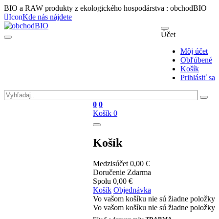
BIO a RAW produkty z ekologického hospodárstva : obchodBIO
Icon
Kde nás nájdete
Účet
Môj účet
Obľúbené
Košík
Prihlásiť sa
0
0
Košík
0
Košík
Medzisúčet
0,00 €
Doručenie
Zdarma
Spolu
0,00 €
Košík
Objednávka
Vo vašom košíku nie sú žiadne položky
Vo vašom košíku nie sú žiadne položky