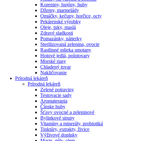
Koreniny, bujóny, huby
Džemy, marmelády
Omáčky, kečupy, horčice, octy
Pekárenské výrobky
Oleje, tuky, maslá
Zdravé sladkosti
Pomazánky, nátierky
Sterilizovaná zelenina, ovocie
Rastlinné mlieka smotany
Hotové jedlá, polotovary
Morské riasy
Chladený tovar
Nakličovanie
Prírodná lekáreň
Prírodná lekáreň
Zelené potraviny
Testovacie sady
Aromaterapia
Čínske huby
Šťavy ovocné a zeleninové
Bylinkové sirupy
Vitamíny a minerály, probiotiká
Tinktúry, extrakty, živice
Výživové doplnky
Maste, gély, oleje