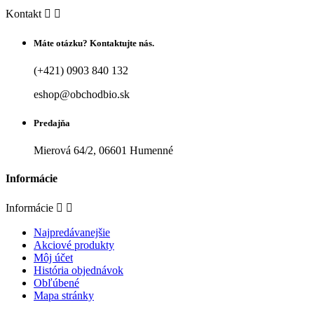
Kontakt


Máte otázku? Kontaktujte nás.
(+421) 0903 840 132
eshop@obchodbio.sk
Predajňa
Mierová 64/2, 06601 Humenné
Informácie
Informácie


Najpredávanejšie
Akciové produkty
Môj účet
História objednávok
Obľúbené
Mapa stránky