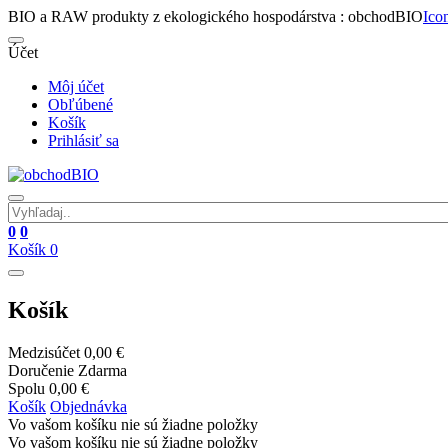
BIO a RAW produkty z ekologického hospodárstva : obchodBIO
Ico
Účet
Môj účet
Obľúbené
Košík
Prihlásiť sa
0
0
Košík
0
Košík
Medzisúčet
0,00 €
Doručenie
Zdarma
Spolu
0,00 €
Košík
Objednávka
Vo vašom košíku nie sú žiadne položky
Vo vašom košíku nie sú žiadne položky