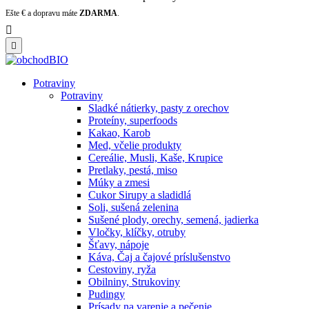
Ešte
€ a dopravu máte
ZDARMA
.


Potraviny
Potraviny
Sladké nátierky, pasty z orechov
Proteíny, superfoods
Kakao, Karob
Med, včelie produkty
Cereálie, Musli, Kaše, Krupice
Pretlaky, pestá, miso
Múky a zmesi
Cukor Sirupy a sladidlá
Soli, sušená zelenina
Sušené plody, orechy, semená, jadierka
Vločky, klíčky, otruby
Šťavy, nápoje
Káva, Čaj a čajové príslušenstvo
Cestoviny, ryža
Obilniny, Strukoviny
Pudingy
Prísady na varenie a pečenie