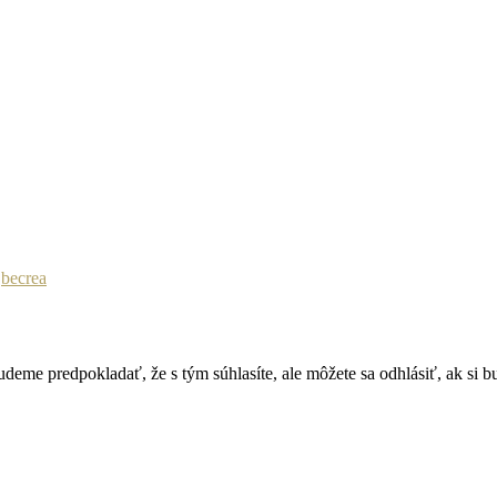
a
becrea
deme predpokladať, že s tým súhlasíte, ale môžete sa odhlásiť, ak si b