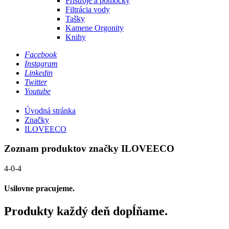
Prístroje a pomôcky
Filtrácia vody
Tašky
Kamene Orgonity
Knihy
Facebook
Instagram
Linkedin
Twitter
Youtube
Úvodná stránka
Značky
ILOVEECO
Zoznam produktov značky ILOVEECO
4-0-4
Usilovne pracujeme.
Produkty každý deň dopĺňame.