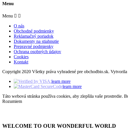
Menu
Menu


O nás
Obchodné podmienky
Reklamačný poriadok
Dokumenty na stiahnutie
Prepravné podmienky
Ochrana osobných údajov
Cookies
Kontakt
Copyright 2020 Všetky práva vyhradené pre obchodbio.sk. Vytvoril
learn more
learn more
Táto webová stránka používa cookies, aby zlepšila vaše prostredie. Bu
Rozumiem
WELCOME TO OUR WONDERFUL WORLD