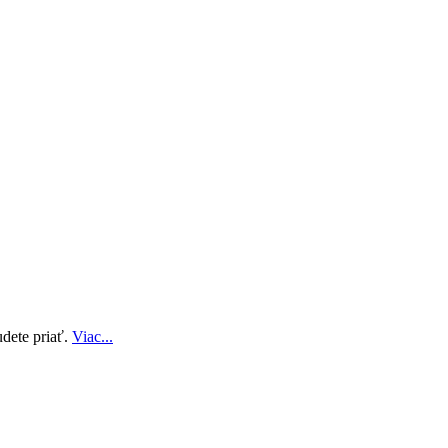
udete priať.
Viac...