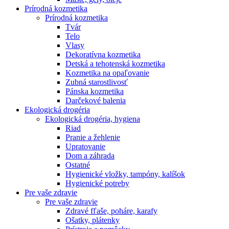
Prírodná kozmetika
Prírodná kozmetika
Tvár
Telo
Vlasy
Dekoratívna kozmetika
Detská a tehotenská kozmetika
Kozmetika na opaľovanie
Zubná starostlivosť
Pánska kozmetika
Darčekové balenia
Ekologická drogéria
Ekologická drogéria, hygiena
Riad
Pranie a žehlenie
Upratovanie
Dom a záhrada
Ostatné
Hygienické vložky, tampóny, kalíšok
Hygienické potreby
Pre vaše zdravie
Pre vaše zdravie
Zdravé fľaše, poháre, karafy
Ošatky, plátenky