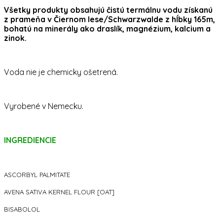
Všetky produkty obsahujú čistú termálnu vodu získanú
z prameňa v Čiernom lese/Schwarzwalde z hĺbky 165m,
bohatú na minerály ako draslík, magnézium, kalcium a
zinok.
Voda nie je chemicky ošetrená.
Vyrobené v Nemecku.
INGREDIENCIE
ASCORBYL PALMITATE
AVENA SATIVA KERNEL FLOUR [OAT]
BISABOLOL