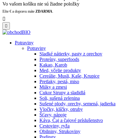
Vo vašom košíku nie sú žiadne položky
Ešte
€ a dopravu máte
ZDARMA
.


Potraviny
Potraviny
Sladké nátierky, pasty z orechov
Proteíny, superfoods
Kakao, Karob
Med, včelie produkty
Cereálie, Musli, Kaše, Krupice
Pretlaky, pestá, miso
Múky a zmesi
Cukor Sirupy a sladidlá
Soli, sušená zelenina
Sušené plody, orechy, semená, jadierka
Vločky, klíčky, otruby
Šťavy, nápoje
Káva, Čaj a čajové príslušenstvo
Cestoviny, ryža
Obilniny, Strukoviny
Pudingy