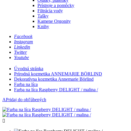
Ošatky, plátenky
Prístroje a pomôcky
Filtrácia vody
Tašky
Kamene Orgonity
Knihy
Facebook
Instagram
Linkedin
Twitter
Youtube
Úvodná stránka
Prírodná kozmetika ANNEMARIE BÖRLIND
Dekoratívna kozmetika Annemarie Börlind
Farba na líca
Farba na líca Raspberry DELIGHT / malina /
APridaj do obľúbených
