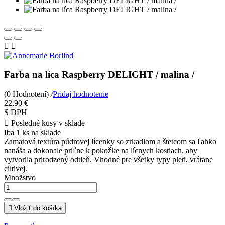


Farba na líca Raspberry DELIGHT / malina /
(0 Hodnotení)
/
Pridaj hodnotenie
22,90 €
S DPH

Posledné kusy v sklade
Iba
1 ks
na sklade
Zamatová textúra púdrovej lícenky so zrkadlom a štetcom sa ľahko
nanáša a dokonale priľne k pokožke na lícnych kostiach, aby
vytvorila prirodzený odtieň. Vhodné pre všetky typy pleti, vrátane
ciltivej.
Množstvo

Vložiť do košíka