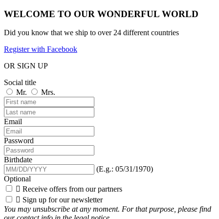
WELCOME TO OUR WONDERFUL WORLD
Did you know that we ship to over
24 different countries
Register with Facebook
OR SIGN UP
Social title
Mr.
Mrs.
Email
Password
Birthdate
(E.g.: 05/31/1970)
Optional

Receive offers from our partners

Sign up for our newsletter
You may unsubscribe at any moment. For that purpose, please find
our contact info in the legal notice.