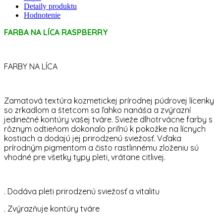
Detaily produktu
Hodnotenie
FARBA NA LÍCA RASPBERRY
FARBY NA LÍCA
Zamatová textúra kozmetickej prírodnej púdrovej lícenky
so zrkadlom a štetcom sa ľahko nanáša a zvýrazní
jedinečné kontúry vašej tváre. Svieže dlhotrvácne farby s
rôznym odtieňom dokonalo priľnú k pokožke na lícnych
kostiach a dodajú jej prirodzenú sviežosť. Vďaka
prírodným pigmentom a čisto rastlinnému zloženiu sú
vhodné pre všetky typy pleti, vrátane citlivej.
. Dodáva pleti prirodzenú sviežosť a vitalitu
. Zvýrazňuje kontúry tváre