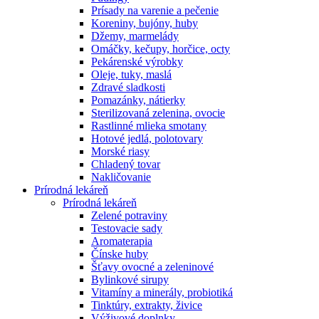
Prísady na varenie a pečenie
Koreniny, bujóny, huby
Džemy, marmelády
Omáčky, kečupy, horčice, octy
Pekárenské výrobky
Oleje, tuky, maslá
Zdravé sladkosti
Pomazánky, nátierky
Sterilizovaná zelenina, ovocie
Rastlinné mlieka smotany
Hotové jedlá, polotovary
Morské riasy
Chladený tovar
Nakličovanie
Prírodná lekáreň
Prírodná lekáreň
Zelené potraviny
Testovacie sady
Aromaterapia
Čínske huby
Šťavy ovocné a zeleninové
Bylinkové sirupy
Vitamíny a minerály, probiotiká
Tinktúry, extrakty, živice
Výživové doplnky