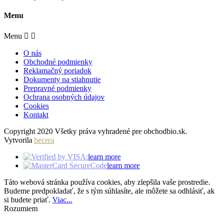
Menu
Menu


O nás
Obchodné podmienky
Reklamačný poriadok
Dokumenty na stiahnutie
Prepravné podmienky
Ochrana osobných údajov
Cookies
Kontakt
Copyright 2020 Všetky práva vyhradené pre obchodbio.sk.
Vytvorila
becrea
learn more
learn more
Táto webová stránka používa cookies, aby zlepšila vaše prostredie.
Budeme predpokladať, že s tým súhlasíte, ale môžete sa odhlásiť, ak
si budete priať.
Viac...
Rozumiem