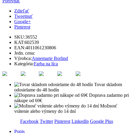
Porovnať
Zdieľať
Tweetnuť
Google+
Pinterest
SKU:
36552
KAT:
602539
EAN:
4011061230806
Jedn. cena:
Výrobca:
Annemarie Borlind
Kategória:
Farba na líca
Tovar skladom
odosielame do 48 hodín
Doprava zadarmo pri
nákupe od 69€
Možnosť
vrátenie alebo výmeny do 14 dní
Facebook
Twitter
Pinterest
LinkedIn
Google Plus
Popis