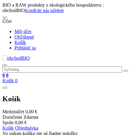
BIO a RAW produkty z ekologického hospodárstva :
obchodBIO
Icon
Kde nás nájdete
Účet
Môj účet
Obľúbené
Košík
Prihlásiť sa
0
0
Košík
0
Košík
Medzisúčet
0,00 €
Doručenie
Zdarma
Spolu
0,00 €
Košík
Objednávka
Vo vašom košíku nie sú žiadne položky