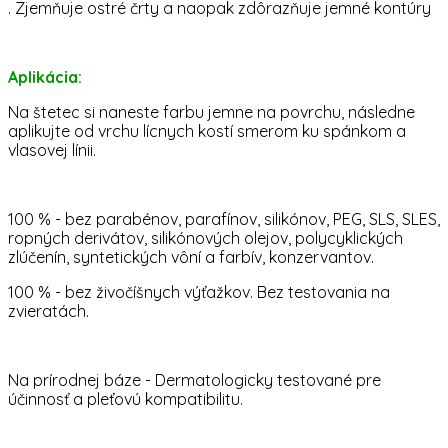
. Zjemňuje ostré črty a naopak zdôrazňuje jemné kontúry
Aplikácia:
Na štetec si naneste farbu jemne na povrchu, následne
aplikujte od vrchu lícnych kostí smerom ku spánkom a
vlasovej línii.
100 % - bez parabénov, parafínov, silikónov, PEG, SLS, SLES,
ropných derivátov, silikónových olejov, polycyklických
zlúčenín, syntetických vôní a farbív, konzervantov.
100 % - bez živočíšnych výťažkov. Bez testovania na
zvieratách.
Na prírodnej báze - Dermatologicky testované pre
účinnosť a pleťovú kompatibilitu.