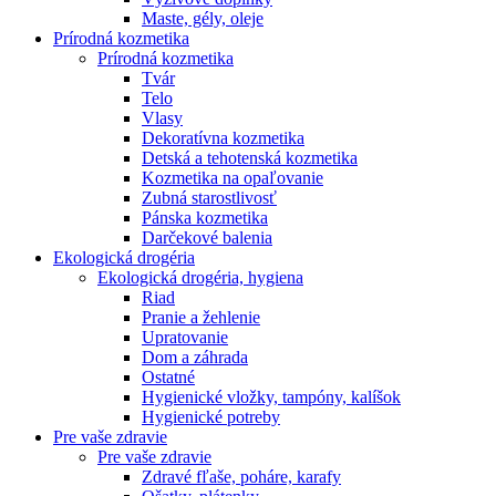
Maste, gély, oleje
Prírodná kozmetika
Prírodná kozmetika
Tvár
Telo
Vlasy
Dekoratívna kozmetika
Detská a tehotenská kozmetika
Kozmetika na opaľovanie
Zubná starostlivosť
Pánska kozmetika
Darčekové balenia
Ekologická drogéria
Ekologická drogéria, hygiena
Riad
Pranie a žehlenie
Upratovanie
Dom a záhrada
Ostatné
Hygienické vložky, tampóny, kalíšok
Hygienické potreby
Pre vaše zdravie
Pre vaše zdravie
Zdravé fľaše, poháre, karafy