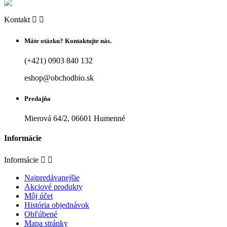
Kontakt


Máte otázku? Kontaktujte nás.
(+421) 0903 840 132
eshop@obchodbio.sk
Predajňa
Mierová 64/2, 06601 Humenné
Informácie
Informácie


Najpredávanejšie
Akciové produkty
Môj účet
História objednávok
Obľúbené
Mapa stránky