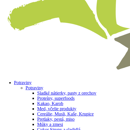
Potraviny
Potraviny
Sladké nátierky, pasty z orechov
Proteíny, superfoods
Kakao, Karob
Med, včelie produkty
Cereálie, Musli, Kaše, Krupice
Pretlaky, pestá, miso
Múky a zmesi
Cukor Sirupy a sladidlá