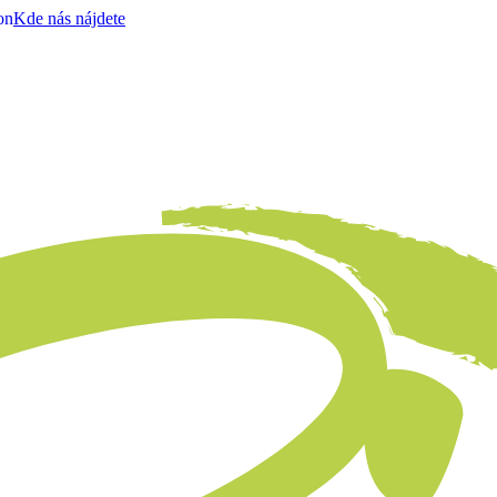
on
Kde nás nájdete