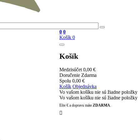
0
0
Košík
0
Košík
Medzisúčet
0,00 €
Doručenie
Zdarma
Spolu
0,00 €
Košík
Objednávka
Vo vašom košíku nie sú žiadne položky
Vo vašom košíku nie sú žiadne položky
Ešte
€ a dopravu máte
ZDARMA
.
