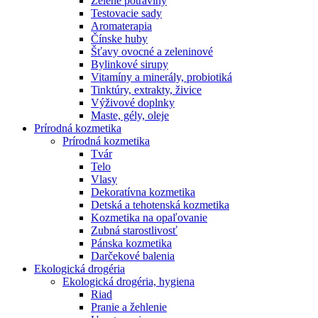
Zelené potraviny
Testovacie sady
Aromaterapia
Čínske huby
Šťavy ovocné a zeleninové
Bylinkové sirupy
Vitamíny a minerály, probiotiká
Tinktúry, extrakty, živice
Výživové doplnky
Maste, gély, oleje
Prírodná kozmetika
Prírodná kozmetika
Tvár
Telo
Vlasy
Dekoratívna kozmetika
Detská a tehotenská kozmetika
Kozmetika na opaľovanie
Zubná starostlivosť
Pánska kozmetika
Darčekové balenia
Ekologická drogéria
Ekologická drogéria, hygiena
Riad
Pranie a žehlenie