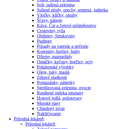
Soli, sušená zelenina
Sušené plody, orechy, semená, jadierka
Vločky, klíčky, otruby
Šťavy, nápoje
Káva, Čaj a čajové príslušenstvo
Cestoviny, ryža
Obilniny, Strukoviny
Pudingy
Prísady na varenie a pečenie
Koreniny, bujóny, huby
Džemy, marmelády
Omáčky, kečupy, horčice, octy
Pekárenské výrobky
Oleje, tuky, maslá
Zdravé sladkosti
Pomazánky, nátierky
Sterilizovaná zelenina, ovocie
Rastlinné mlieka smotany
Hotové jedlá, polotovary
Morské riasy
Chladený tovar
Nakličovanie
Prírodná lekáreň
Prírodná lekáreň