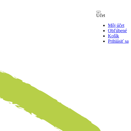
Účet
Môj účet
Obľúbené
Košík
Prihlásiť sa