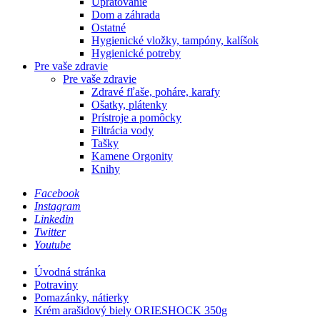
Upratovanie
Dom a záhrada
Ostatné
Hygienické vložky, tampóny, kalíšok
Hygienické potreby
Pre vaše zdravie
Pre vaše zdravie
Zdravé fľaše, poháre, karafy
Ošatky, plátenky
Prístroje a pomôcky
Filtrácia vody
Tašky
Kamene Orgonity
Knihy
Facebook
Instagram
Linkedin
Twitter
Youtube
Úvodná stránka
Potraviny
Pomazánky, nátierky
Krém arašidový biely ORIESHOCK 350g