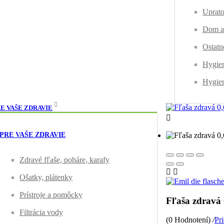
Uprato
Dom a
Ostatn
Hygien
Hygien
E VAŠE ZDRAVIE

PRE VAŠE ZDRAVIE
Zdravé fľaše, poháre, karafy


Ošatky, plátenky
Prístroje a pomôcky
Fľaša zdravá
Filtrácia vody
(0 Hodnotení)
/
Pr