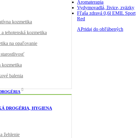
Aromaterapia
Vydymovadlá, živice, zväzky
Fľaša zdravá 0,6l EMIL Sport
Red
tívna kozmetika
APridaj do obľúbených
 a tehotenská kozmetika
ika na opaľovanie
starostlivosť
 kozmetika
ové balenia
DROGÉRIA
Á DROGÉRIA, HYGIENA
 a žehlenie