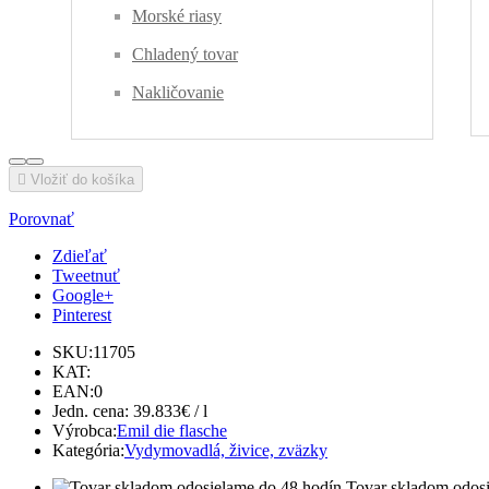
Morské riasy
Chladený tovar
Nakličovanie

Vložiť do košíka
Porovnať
Zdieľať
Tweetnuť
Google+
Pinterest
SKU:
11705
KAT:
EAN:
0
Jedn. cena:
39.833€ / l
Výrobca:
Emil die flasche
Kategória:
Vydymovadlá, živice, zväzky
Tovar skladom odos