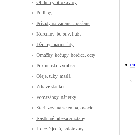
Obilniny, Strukoviny
Pudingy
Prísady na varenie a pečenie
Koreniny, bujóny, huby
Džemy, marmelády
Omáčky, kečupy, horčice, octy
PR
Pekárenské výrobky
Oleje, tuky, maslá
Zdravé sladkosti
Pomazánky, nátierky
Sterilizovaná zelenina, ovocie
Rastlinné mlieka smotany
Hotové jedlá, polotovary