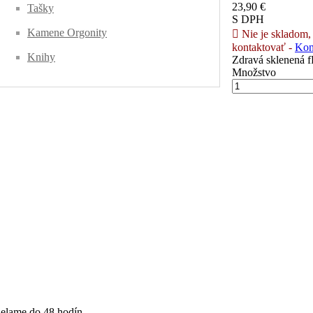
23,90 €
Tašky
S DPH
Kamene Orgonity

Nie je skladom, 
kontaktovať -
Kon
Knihy
Zdravá sklenená f
Množstvo
ielame do 48 hodín