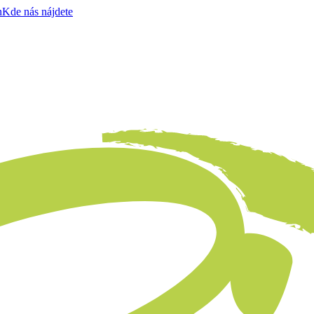
n
Kde nás nájdete