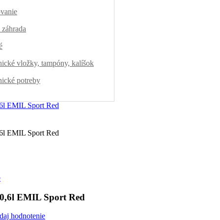
vanie
 záhrada
é
ické vložky, tampóny, kalíšok
ické potreby
 0,6l EMIL Sport Red
idaj hodnotenie