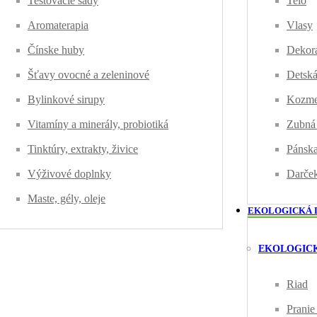
Testovacie sady
Telo
Aromaterapia
Vlasy
Čínske huby
Dekora
Šťavy ovocné a zeleninové
Detská
Bylinkové sirupy
Kozmet
Vitamíny a minerály, probiotiká
Zubná 
Tinktúry, extrakty, živice
Pánska
Výživové doplnky
Darček
Maste, gély, oleje
EKOLOGICKÁ 
EKOLOGICK
Riad
Pranie