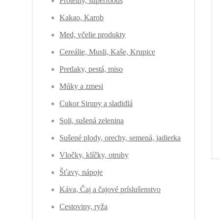
Proteíny, superfoods
Kakao, Karob
Med, včelie produkty
Cereálie, Musli, Kaše, Krupice
Pretlaky, pestá, miso
Múky a zmesi
Cukor Sirupy a sladidlá
Soli, sušená zelenina
Sušené plody, orechy, semená, jadierka
Vločky, klíčky, otruby
Šťavy, nápoje
Káva, Čaj a čajové príslušenstvo
Cestoviny, ryža