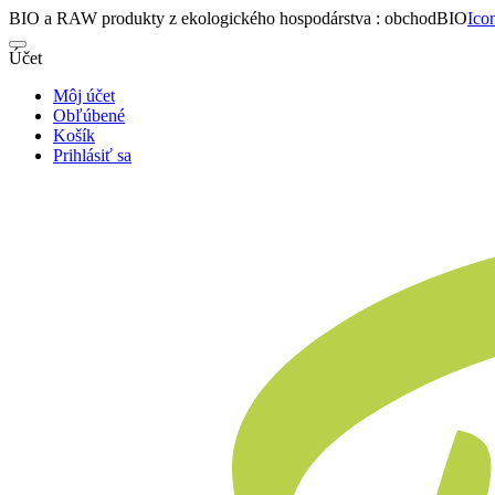
BIO a RAW produkty z ekologického hospodárstva : obchodBIO
Ico
Účet
Môj účet
Obľúbené
Košík
Prihlásiť sa