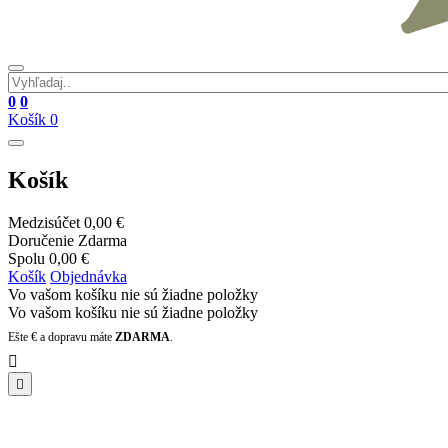
0
0
Košík
0
Košík
Medzisúčet
0,00 €
Doručenie
Zdarma
Spolu
0,00 €
Košík
Objednávka
Vo vašom košíku nie sú žiadne položky
Vo vašom košíku nie sú žiadne položky
Ešte
€ a dopravu máte
ZDARMA
.

